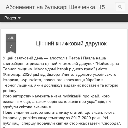
Абонемент на бульварі Шевченка, 15
Pages
JUL
Цінний книжковий дарунок
7
У цей святковий день — апостолів Петра і Павла наша
книгозбірня отримала цінний книжковий дарунок "Неймовірна
Тернопільщина. Маловідомі історії рідного краю" (місто
Житомир, 2026 рік) від Віктора Уніята, відомого українського
історика, журналіста, почесного краєзнавця України з
Тернопільщини, який досліджує видатних постатей та історію
регіону.
Його авторству належить низка публікацій про край, його
визначні місця, а також серія матеріалів про українців, які
здобули світове визнання.
Нове видання автора містить низку статей, що висвітлюють
історичну, релігієзнавчу тематику за 2017-2020 роки. Усі
публікації спершу побачили світ на сторінках газети "Свобода".