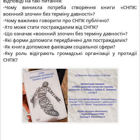
відповіді на такі питання:
-Чому виникла потреба створення книги «СНПК:
воєнний злочин без терміну давності»?
-Чому важливо говорити про СНПК публічно?
-Хто може стати постраждалим від СНПК?
-Що означає «воєнний злочин без терміну давності»?
-Які форми допомоги передбачені для постраждалих?
-Як книга допоможе фахівцям соціальної сфери?
-Яку роль відіграють громадські організації у протидії
СНПК?