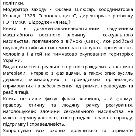
політики.
Модератор заходу - Оксана Шлюсар, координаторка
Коаліції "1325. Тернопільщина", директорка з розвитку
ГО "ТМЖК "Відродження нації"
Книга є документально-аналітичним свідченням
масштабного воєнного злочину — сексуального
насильства, пов’язаного з війною (СНПК), яке російські
окупаційні війська системно застосовують проти жінок,
чоловіків і дітей на тимчасово окупованих територіях
України.
Видання містить реальні історії постраждалих, аналітичні
матеріали, інтерв’ю з фахівцями, а також опис зусиль
держави, міжнародних і громадських організацій,
спрямованих на забезпечення підтримки, правосуддя та
реабілітації.
Книга не лише фіксує факти злочинів, а й формує
правову, етичну та людяну рамку реагування,
наголошуючи: злочини сексуального насильства не
мають терміну давності, а постраждалі - право на правду,
підтримку і справедливість.
Запрошуємо всіх охочих долучитися та отримати