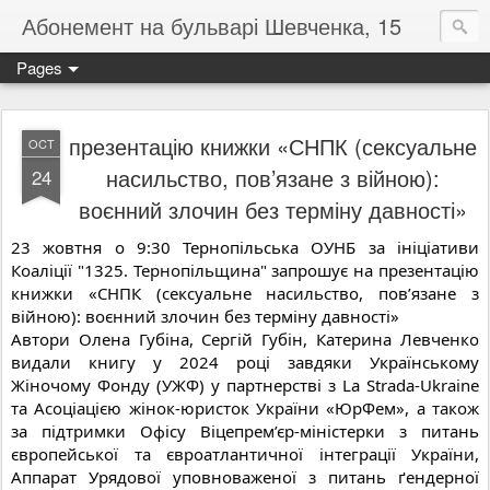
Абонемент на бульварі Шевченка, 15
Pages
презентацію книжки «СНПК (сексуальне
OCT
насильство, пов’язане з війною):
24
воєнний злочин без терміну давності»
23 жовтня о 9:30 Тернопільська ОУНБ за ініціативи
Коаліції "1325. Тернопільщина" запрошує на презентацію
книжки «СНПК (сексуальне насильство, пов’язане з
війною): воєнний злочин без терміну давності»
Автори Олена Губіна, Сергій Губін, Катерина Левченко
видали книгу у 2024 році завдяки Українському
Жіночому Фонду (УЖФ) у партнерстві з La Strada-Ukraine
та Асоціацією жінок-юристок України «ЮрФем», а також
за підтримки Офісу Віцепрем’єр-міністерки з питань
європейської та євроатлантичної інтеграції України,
Аппарат Урядової уповноваженої з питань ґендерної