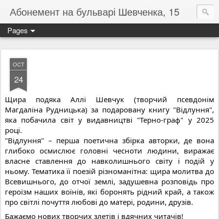
Абонемент на бульварі Шевченка, 15
Pages
OCT
24
Щира подяка Аллі Шевчук (творчий псевдонім
Магдаліна Рудницька) за подаровану книгу "Відлуння",
яка побачила світ у видавництві "Терно-граф" у 2025
році.
"Відлуння" – перша поетична збірка авторки, де вона
глибоко осмислює головні чесноти людини, виражає
власне ставлення до навколишнього світу і подій у
ньому. Тематика її поезій різноманітна: щира молитва до
Всевишнього, до отчої землі, задушевна розповідь про
героїзм наших воїнів, які боронять рідний край, а також
про світлі почуття любові до матері, родини, друзів.
Бажаємо нових творчих злетів і вдячних читачів!