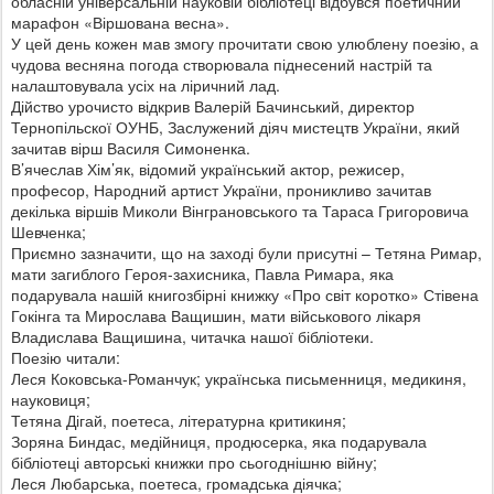
обласній універсальній науковій бібліотеці відбувся поетичний
марафон «Віршована весна».
У цей день кожен мав змогу прочитати свою улюблену поезію, а
чудова весняна погода створювала піднесений настрій та
налаштовувала усіх на ліричний лад.
Дійство урочисто відкрив Валерій Бачинський, директор
Тернопільскої ОУНБ, Заслужений діяч мистецтв України, який
зачитав вірш Василя Симоненка.
В’ячеслав Хім’як, відомий український актор, режисер,
професор, Народний артист України, проникливо зачитав
декілька віршів Миколи Вінграновського та Тараса Григоровича
Шевченка;
Приємно зазначити, що на заході були присутні – Тетяна Римар,
мати загиблого Героя-захисника, Павла Римара, яка
подарувала нашій книгозбірні книжку «Про світ коротко» Стівена
Гокінга та Мирослава Ващишин, мати військового лікаря
Владислава Ващишина, читачка нашої бібліотеки.
Поезію читали:
Леся Коковська-Романчук; українська письменниця, медикиня,
науковиця;
Тетяна Дігай, поетеса, літературна критикиня;
Зоряна Биндас, медійниця, продюсерка, яка подарувала
бібліотеці авторські книжки про сьогоднішню війну;
Леся Любарська, поетеса, громадська діячка;