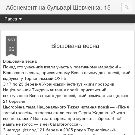
Абонемент на бульварі Шевченка, 15
Pages
MAR
Віршована весна
26
Віршована весна
Понад сто учасників взяли участь у поетичному марафоні «
Віршована весна», присвяченому Всесвітньому дню поезії, який
відбувся у Тернопільській ОУНБ
З 17 по 23 березня Український інститут книги проводив
Національний Тиждень читання поезії, присвячений
святкуванню Всесвітнього дня поезії, який відмічається щорічно
21 березня.
Цьогорічна тема Національного Тижня читання поезії — «Пісня
тисячі голосів», а гаслом стали слова Сергія Жадана: «З чого
все почалося? Вона заговорила про мужність і зброю. В неї
навіть не голос — в неї багатоголосся».
З нагоди цієї події 21 березня 2025 року у Тернопільській