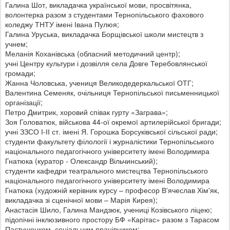
Галина Шот, викладачка української мови, просвітянка,
волонтерка разом з студентами Тернопільського фахового
коледжу ТНТУ імені Івана Пулюя;
Галина Уруська, викладачка Борщівської школи мистецтв з
учнем;
Меланія Коханівська (обласний методичний центр);
учні Центру культури і дозвілля села Довге Теребовлянської
громади;
Жанна Чоловська, учениця Великодедеркальської ОТГ;
Валентина Семеняк, очільниця Тернопільської письменницької
організації;
Петро Дмитрик, хоровий співак гурту «Заграва»;
Зоя Головатюк, військова 44-ої окремої артилерійської бригади;
учні ЗЗСО І-ІІ ст. імені Я. Горошка Борсуківської сільської ради;
студенти факультету філології і журналістики Тернопільського
національного педагогічного університету імені Володимира
Гнатюка (куратор - Олександр Вільчинський);
студенти кафедри театрального мистецтва Тернопільського
національного педагогічного університету імені Володимира
Гнатюка (художній керівник курсу – професор В'ячеслав Хім'як,
викладачка зі сценічної мови – Марія Кирея);
Анастасія Шило, Галина Мандзюк, учениці Козівського ліцею;
підопічні інклюзивного простору БФ «Карітас» разом з Тарасом
Пастушенком, соціальним працівником;