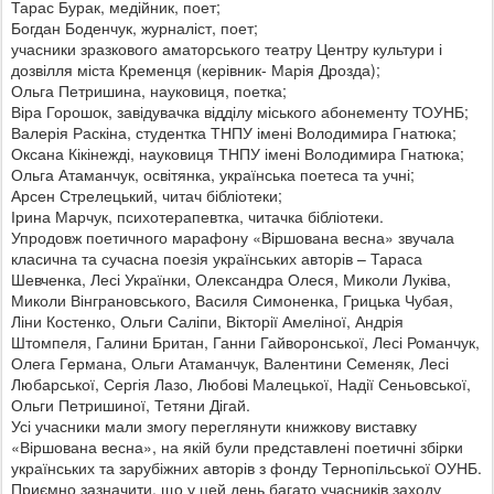
Тарас Бурак, медійник, поет;
Богдан Боденчук, журналіст, поет;
учасники зразкового аматорського театру Центру культури і
дозвілля міста Кременця (керівник- Марія Дрозда);
Ольга Петришина, науковиця, поетка;
Віра Горошок, завідувачка відділу міського абонементу ТОУНБ;
Валерія Раскіна, студентка ТНПУ імені Володимира Гнатюка;
Оксана Кікінежді, науковиця ТНПУ імені Володимира Гнатюка;
Ольга Атаманчук, освітянка, українська поетеса та учні;
Арсен Стрелецький, читач бібліотеки;
Ірина Марчук, психотерапевтка, читачка бібліотеки.
Упродовж поетичного марафону «Віршована весна» звучала
класична та сучасна поезія українських авторів – Тараса
Шевченка, Лесі Українки, Олександра Олеся, Миколи Луківа,
Миколи Вінграновського, Василя Симоненка, Грицька Чубая,
Ліни Костенко, Ольги Саліпи, Вікторії Амеліної, Андрія
Штомпеля, Галини Британ, Ганни Гайворонської, Лесі Романчук,
Олега Германа, Ольги Атаманчук, Валентини Семеняк, Лесі
Любарської, Сергія Лазо, Любові Малецької, Надії Сеньовської,
Ольги Петришиної, Тетяни Дігай.
Усі учасники мали змогу переглянути книжкову виставку
«Віршована весна», на якій були представлені поетичні збірки
українських та зарубіжних авторів з фонду Тернопільської ОУНБ.
Приємно зазначити, що у цей день багато учасників заходу