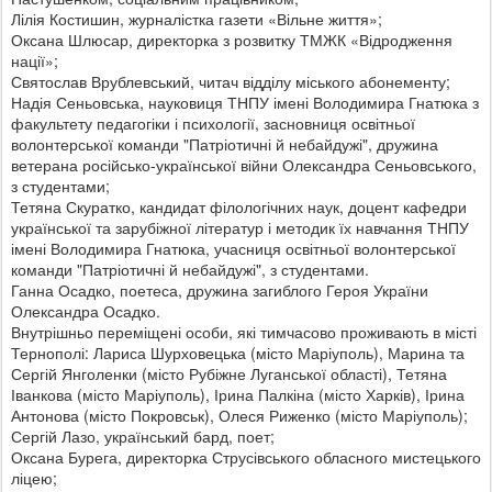
Лілія Костишин, журналістка газети «Вільне життя»;
Оксана Шлюсар, директорка з розвитку ТМЖК «Відродження
нації»;
Святослав Врублевський, читач відділу міського абонементу;
Надія Сеньовська, науковиця ТНПУ імені Володимира Гнатюка з
факультету педагогіки і психології, засновниця освітньої
волонтерської команди "Патріотичні й небайдужі", дружина
ветерана російсько-української війни Олександра Сеньовського,
з студентами;
Тетяна Скуратко, кандидат філологічних наук, доцент кафедри
української та зарубіжної літератур і методик їх навчання ТНПУ
імені Володимира Гнатюка, учасниця освітньої волонтерської
команди "Патріотичні й небайдужі", з студентами.
Ганна Осадко, поетеса, дружина загиблого Героя України
Олександра Осадко.
Внутрішньо переміщені особи, які тимчасово проживають в місті
Тернополі: Лариса Шурховецька (місто Маріуполь), Марина та
Сергій Янголенки (місто Рубіжне Луганської області), Тетяна
Іванкова (місто Маріуполь), Ірина Палкіна (місто Харків), Ірина
Антонова (місто Покровськ), Олеся Риженко (місто Маріуполь);
Сергій Лазо, український бард, поет;
Оксана Бурега, директорка Струсівського обласного мистецького
ліцею;