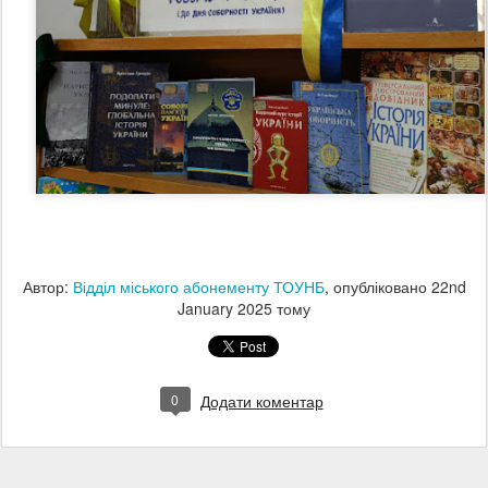
Автор:
Відділ міського абонементу ТОУНБ
, опубліковано
22nd
January 2025
тому
0
Додати коментар