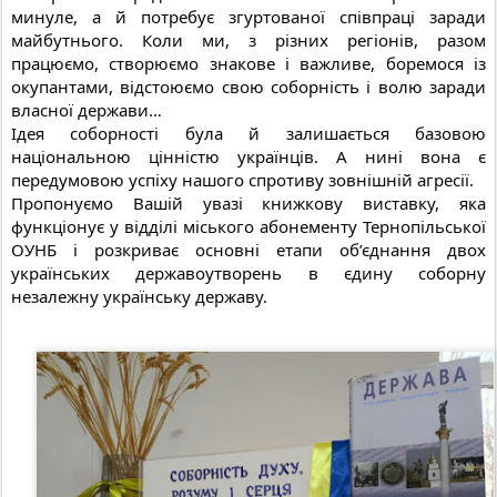
минуле, а й потребує згуртованої співпраці заради
майбутнього. Коли ми, з різних регіонів, разом
працюємо, створюємо знакове і важливе, боремося із
окупантами, відстоюємо свою соборність і волю заради
власної держави…
Ідея соборності була й залишається базовою
національною цінністю українців. А нині вона є
передумовою успіху нашого спротиву зовнішній агресії.
Пропонуємо Вашій увазі книжкову виставку, яка
функціонує у відділі міського абонементу Тернопільської
ОУНБ і розкриває основні етапи об’єднання двох
українських державоутворень в єдину соборну
незалежну українську державу.