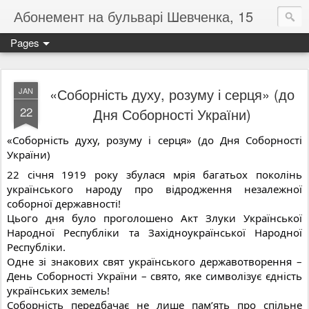
Абонемент на бульварі Шевченка, 15
Pages
«Соборність духу, розуму і серця» (до
JAN
22
Дня Соборності України)
«Соборність духу, розуму і серця» (до Дня Соборності
України)
22 січня 1919 року збулася мрія багатьох поколінь
українського народу про відродження незалежної
соборної державності!
Цього дня було проголошено Акт Злуки Української
Народної Республіки та Західноукраїнської Народної
Республіки.
Одне зі знакових свят українського державотворення –
День Соборності України – свято, яке символізує єдність
українських земель!
Соборність передбачає не лише пам’ять про спільне