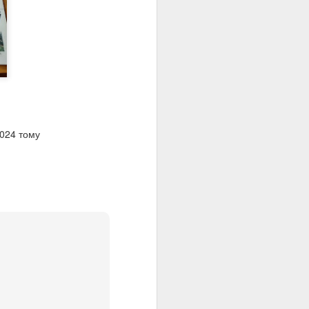
ОЗБІРНЯ 🍟
024
тому
 творчу лабораторію
 Твір емоційно важкий,
жливіших ціннісних
кого реалії "доби
я життя.