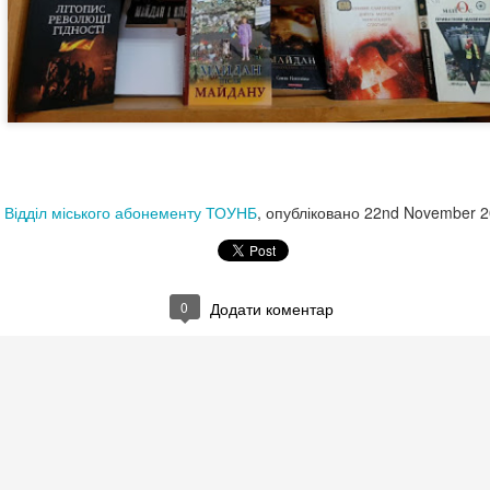
0
Додати коментар
 МЕНЮ НА ВИХІДНІ ДНІ ВІД ПРОЧИТАЙ.КНИГ
🍨
:
Відділ міського абонементу ТОУНБ
, опубліковано
22nd November 2
НА ВИХІДНІ ДНІ ВІД ПРОЧИТАЙ.КНИГОЗБІРНЯ
0
Додати коментар
пан Процюк.
ман про Григора Тютюнника - дещо несподівана спроба заглянути у
авторів в історії української літератури другої половини ХХ століття.
о світлий у своїй людиноцентринчності й людяності - власне, найва
исьменників, що увійшли в літературу в роки "великої відлиги" і для 
у" виявлялися смертельно несприятливими як для творчості, так і дл
глас .