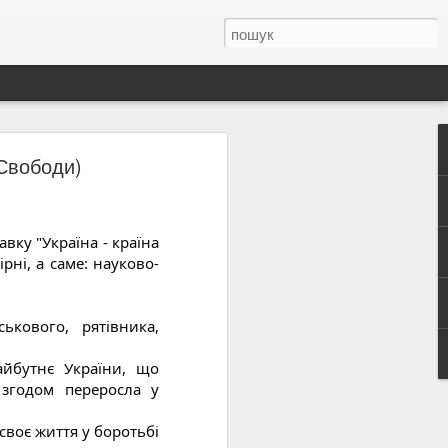
 Свободи)
 Олена Теліга —
вку "Україна - країна
анізації українських
ірні, а саме:
науково-
льної самоідентичності
духовного вибору: «Та
тя Україні та її
ькового, рятівника,
 чи страху. Вона писала
айбутнє України, що
еліги слово було не
 згодом переросла у
Спілку українських
 своє життя у боротьбі
у, вона відмовилася