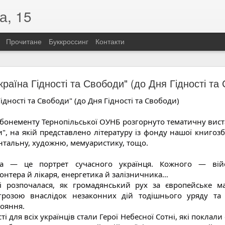
а, 15
Прочитане
Буккроссинг
Контакти
«Розстріляна зоря української поезії»
раїна Гідності та Свободи" (до Дня Гідності та
їнської поезії»
ідності та Свободи" (до Дня Гідності та Свободи)
одження Олени Теліги (1906–1942)
 по собі не лише вірші, а й приклад незламності. Саме такою була
 абонементу Тернопільської ОУНБ розгорнуто тематичну виста
бліцистка, літературна критикиня, громадська діячка та членкиня Орг
и", на якій представлено літературу із фонду нашої книгозб
нтальну, художню, мемуаристику, тощо.
д України, вона свідомо обрала бути українкою. Її шлях до націона
зкомпромісним. Саме тоді прозвучали слова, які стали символом її 
а!» Відтоді Олена говорила лише українською, присвятивши своє жит
да — це портрет сучасного українця. Кожного — війс
онтера й лікаря, енергетика й залізничника…
истрасна й сповнена внутрішньої свободи. У ній немає місця покорі
ті розпочалася, як громадянський рух за європейське м
чу гідність, боротьбу та відповідальність перед Батьківщиною. Для Т
грозою внаслідок незаконних дій тодішнього уряду та
но стало зброєю.
ояння.
 війни Олена Теліга повернулася до окупованого Києва, де очолила 
 для всіх українців стали Герої Небесної Сотні, які поклали
увала літературний додаток «Літаври». Попри смертельну небезпек