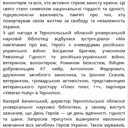
волонтерів та всіх, хто активно сприяє захисту країни. Це
свято стало символом національної гордості та єдності,
підкреслюючи важливість пам’яті про тих, хто
пожертвував своїм життям за свободу та
незалежність
України.
З цієї нагоди в Тернопільській обласній універсальній
науковій бібліотеці відбулася зустріч-діалог «Ми
пам’ятаємо про вас, Герої!» з очевидцями російсько-
української війни: Богданом Бричем, учасником
Революції Гідності та російсько-української війни,
ветераном, волонтером; Романом Безкостим, бійцем-
добровольцем 67 омбр, Антоніною Федорович,
дружиною загиблого захисника, та Іриною Скасків,
ветеранкою, громадською активісткою, представницею
ветеранського простору «Плюс плюс ++», партнера
«Veteran Huby» в Тернополі.
Валерій Бачинський, директор Тернопільської обласної
універсальної наукової бібліотеки, у своєму виступі
зазначив, що День Героїв — це день вдячності, гідності
та шани. Запросив присутніх вшанувати хвилиною
мовчання всіх загиблих Героїв України. Також зауважив,