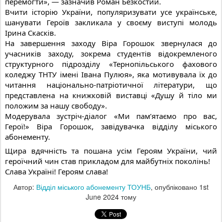
перемогти», — зазначив Роман Безкостий.
Вчити історію України, популяризувати усе українське,
шанувати Героїв закликала у своєму виступі молодь
Ірина Скасків.
На завершення заходу Віра Горошок звернулася до
учасників заходу, зокрема студентів відокремленого
структурного підрозділу «Тернопільського фахового
коледжу ТНТУ імені Івана Пулюя», яка мотивувала їх до
читання національно-патріотичної літератури, що
представлена на книжковій виставці «Душу й тіло ми
положим за нашу свободу».
Модерувала зустріч-діалог «Ми пам’ятаємо про вас,
Герої!» Віра Горошок, завідувачка відділу міського
абонементу.
Щира вдячність та пошана усім Героям України, чий
героїчний чин став прикладом для майбутніх поколінь!
Слава Україні! Героям слава!
Автор:
Відділ міського абонементу ТОУНБ
, опубліковано
1st
June 2024
тому