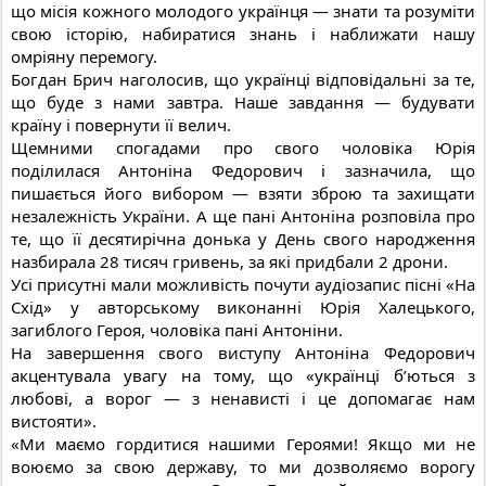
що місія кожного молодого українця — знати та розуміти
свою історію, набиратися знань і наближати нашу
омріяну перемогу.
Богдан Брич наголосив, що українці відповідальні за те,
що буде з нами завтра. Наше завдання — будувати
країну і повернути її велич.
Щемними спогадами про свого чоловіка Юрія
поділилася Антоніна Федорович і зазначила, що
пишається його вибором — взяти зброю та захищати
незалежність України. А ще пані Антоніна розповіла про
те, що її десятирічна донька у День свого народження
назбирала 28 тисяч гривень, за які придбали 2 дрони.
Усі присутні мали можливість почути аудіозапис пісні «На
Схід» у авторському виконанні Юрія Халецького,
загиблого Героя, чоловіка пані Антоніни.
На завершення свого виступу Антоніна Федорович
акцентувала увагу на тому, що «українці б’ються з
любові, а ворог — з ненависті і це допомагає нам
вистояти».
«Ми маємо гордитися нашими Героями! Якщо ми не
воюємо за свою державу, то ми дозволяємо ворогу