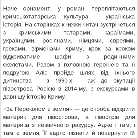
Наче орнамент, у романі переплітаються
кримськотатарська культура і українська
історія. На сторінках книжки читач зустрінеться
з кримськими татарами, караїмами,
українцями, росіянами,
німцями, євреями,
греками,
вірменами Криму, крок за кроком
відкриватиме шафи з родинними
скелетами. Разом з головною героїнею та її
подругою Аліє пройде шлях від їхнього
дитинства – з 1990-х – аж до окупації
півострова Росією в 2014-му, з екскурсами в
давнішу історію Криму.
«За Перекопом є земля» — це спроба відкрити
материк для півострова, а півострів для
материка з незвичного ракурсу. Адже і там, і
там є земля. Її варто пізнати й повернути їй