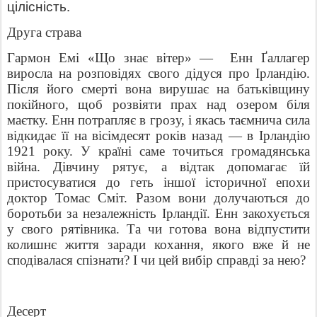
цілісність.
Друга страва
Гармон Емі «Що знає вітер»
—
Енн Ґаллагер
виросла на розповідях свого дідуся про Ірландію.
Після його смерті вона вирушає на батьківщину
покійного, щоб розвіяти прах над озером біля
маєтку. Енн потрапляє в грозу, і якась таємнича сила
відкидає її на вісімдесят років назад — в Ірландію
1921 року. У країні саме точиться громадянська
війна. Дівчину рятує, а відтак допомагає їй
пристосуватися до геть іншої історичної епохи
доктор Томас Сміт. Разом вони долучаються до
боротьби за незалежність Ірландії. Енн закохується
у свого рятівника. Та чи готова вона відпустити
колишнє життя заради кохання, якого вже й не
сподівалася спізнати? І чи цей вибір справді за нею?
Десерт