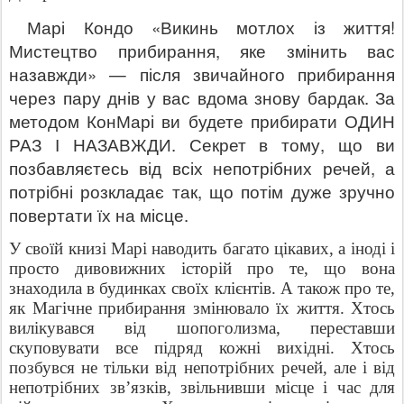
Марі Кондо «Викинь мотлох із життя!
Мистецтво прибирання, яке змінить вас
назавжди»
—
після звичайного прибирання
через пару днів у вас вдома знову бардак.
За
методом КонМарі ви будете прибирати ОДИН
РАЗ І НАЗАВЖДИ.
Секрет в тому, що ви
позбавляєтесь від всіх непотрібних речей, а
потрібні розкладає так, що потім дуже зручно
повертати їх на місце.
У своїй книзі Марі наводить багато цікавих, а іноді і
просто дивовижних історій про те, що вона
знаходила в будинках своїх клієнтів. А також про те,
як Магічне прибирання змінювало їх життя. Хтось
вилікувався від шопоголизма, переставши
скуповувати все підряд кожні вихідні. Хтось
позбувся не тільки від непотрібних речей, але і від
непотрібних зв’язків, звільнивши місце і час для