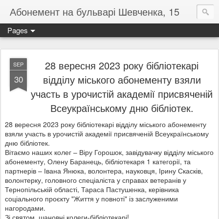
Абонемент на бульварі Шевченка, 15
Pages
28 вересня 2023 року бібліотекарі
SEP
відділу міського абонементу взяли
30
участь в урочистій академії присвяченій
Всеукраїнському дню бібліотек.
28 вересня 2023 року бібліотекарі відділу міського абонементу
взяли участь в урочистій академії присвяченій Всеукраїнському
дню бібліотек.
Вітаємо наших колег – Віру Горошок, завідувачку відділу міського
абонементу, Олену Баранець, бібліотекаря 1 категорії, та
партнерів – Івана Янюка, волонтера, науковця, Ірину Скасків,
волонтерку, головного спеціаліста у справах ветеранів у
Тернопільській області, Тараса Пастушенка, керівника
соціального проєкту "Життя у повноті" із
заслуженими
нагородами.
Зі святом, шановні колеги-бібліотекарі!