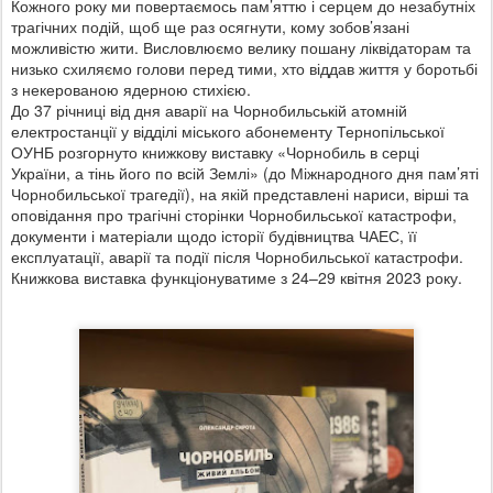
Кожного року ми повертаємось пам’яттю і серцем до незабутніх
трагічних подій, щоб ще раз осягнути, кому зобов’язані
можливістю жити. Висловлюємо велику пошану ліквідаторам та
низько схиляємо голови перед тими, хто віддав життя у боротьбі
з некерованою ядерною стихією.
До 37 річниці від дня аварії на Чорнобильській атомній
електростанції у відділі міського абонементу Тернопільської
ОУНБ розгорнуто книжкову виставку «Чорнобиль в серці
України, а тінь його по всій Землі» (до Міжнародного дня пам’яті
Чорнобильської трагедії), на якій представлені нариси, вірші та
оповідання про трагічні сторінки Чорнобильської катастрофи,
документи і матеріали щодо історії будівництва ЧАЕС, її
експлуатації, аварії та події після Чорнобильської катастрофи.
Книжкова виставка функціонуватиме з 24–29 квітня 2023 року.