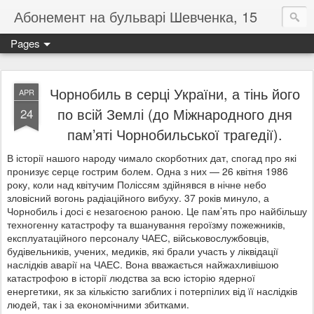
Абонемент на бульварі Шевченка, 15
Pages
Чорнобиль в серці України, а тінь його
APR
по всій Землі (до Міжнародного дня
24
пам’яті Чорнобильської трагедії).
В історії нашого народу чимало скорботних дат, спогад про які
пронизує серце гострим болем. Одна з них — 26 квітня 1986
року, коли над квітучим Поліссям здійнявся в нічне небо
зловісний вогонь радіаційного вибуху. 37 років минуло, а
Чорнобиль і досі є незагоєною раною. Це пам’ять про найбільшу
техногенну катастрофу та вшанування героїзму пожежників,
експлуатаційного
персоналу ЧАЕС, військовослужбовців,
будівельників, учених, медиків, які брали участь у ліквідації
наслідків аварії на ЧАЕС. Вона вважається найжахливішою
катастрофою в історії людства за всю історію ядерної
енергетики, як за кількістю загиблих і потерпілих від її наслідків
людей, так і за економічними збитками.