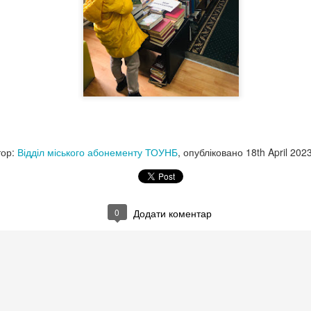
0
Додати коментар
 МЕНЮ НА ВИХІДНІ ДНІ ВІД ПРОЧИТАЙ.КНИГ
🍨
тор:
Відділ міського абонементу ТОУНБ
, опубліковано
18th April 202
НА ВИХІДНІ ДНІ ВІД ПРОЧИТАЙ.КНИГОЗБІРНЯ
пан Процюк.
0
Додати коментар
ман про Григора Тютюнника - дещо несподівана спроба заглянути у
авторів в історії української літератури другої половини ХХ століття.
о світлий у своїй людиноцентринчності й людяності - власне, найва
исьменників, що увійшли в літературу в роки "великої відлиги" і для 
у" виявлялися смертельно несприятливими як для творчості, так і дл
глас .