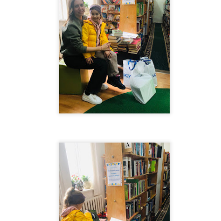
ого 1942 року її заарештували разом із чоловіком Михайлом. Перед 
апо вона залишила останній напис: «Тут сиділа і звідси йде на розс
одружжя Теліг було розстріляне в Бабиному Яру. Їй було лише 35 ро
не встигла видати жодної поетичної збірки. Більшість її рукописів 
ки збереженим копіям у 1946 році в еміграції побачила світ збірка
илу її поетичного слова.
ня народження Олени Теліги, але її творчість і сьогодні звучить на
, як Олена, сучасна українська література має міцний духовний фун
иною традиції, яку сьогодні продовжують сучасні українські письме
національної пам’яті.
тор:
Відділ міського абонементу ТОУНБ
, опубліковано
3 weeks ago
т