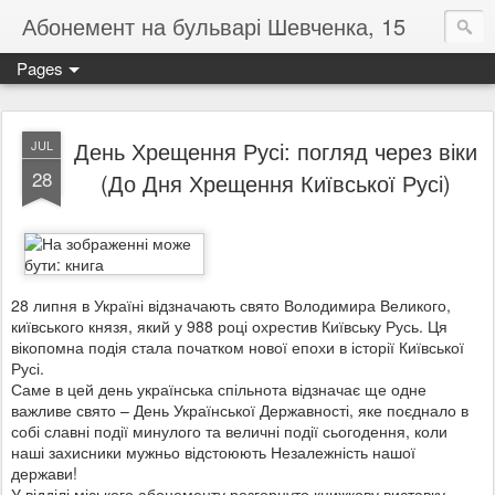
Абонемент на бульварі Шевченка, 15
Pages
День Хрещення Русі: погляд через віки
JUL
28
(До Дня Хрещення Київської Русі)
28 липня в Україні відзначають свято Володимира Великого,
київського князя, який у 988 році охрестив Київську Русь. Ця
вікопомна подія стала початком нової епохи в історії Київської
Русі.
Саме в цей день українська спільнота відзначає ще одне
важливе свято – День Української Державності, яке поєднало в
собі славні події минулого та величні події сьогодення, коли
наші захисники мужньо відстоюють Незалежність нашої
держави!
У відділі міського абонементу розгорнуто книжкову виставку