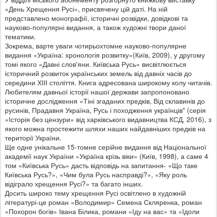
«День Хрещення Русі», присвячену цій даті. На ній
представлено монографії, історичні розвідки, довідкові та
науково-популярні видання, а також художні твори даної
тематики.
Зокрема, варте уваги чотирьохтомне науково-популярне
видання «Україна: хронологія розвитку»(Київ, 2009), у другому
томі якого «Давні слов'яни. Київська Русь» висвітлюється
історичний розвиток українських земель від давніх часів до
середини ХІІІ століття. Книга адресована широкому колу читачів.
Любителям давньої історії нашої держави запропоновано
історичне дослідження «Тіні згаданих предків, Від склавинів до
русинів, Прадавня Україна, Русь і походження українців" (серія
«Історія без цензури» від харківського видавництва КСД, 2016), з
якого можна простежити шляхи наших найдавніших предків на
території України.
Ще одне унікальне 15-томне серійне видання від Національної
академії наук України «Україна крізь віки» (Київ, 1998), а саме 4
том «Київська Русь» дасть відповідь на запитання- «Що таке
Київська Русь?», «Чим була Русь насправді?», «Яку роль
відіграло хрещення Русі?» та багато інших.
Досить широко тему хрещення Русі освітлено в художній
літературі-це роман «Володимир» Семена Скляренка, роман
«Похорон богів» Івана Білика, романи «Іду на вас» та «Ідоли