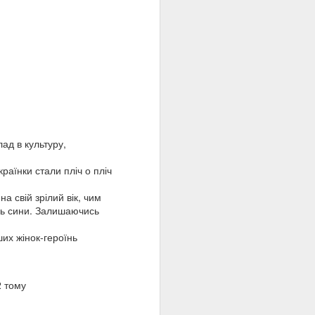
стратою на стіні
тріл Олена Теліга».
ків.
була знищена
 «Душа на сторожі»,
прочуд сучасно. Саме
дамент. Її творчість і
нники, зберігаючи силу
ад в культуру,
раїнки стали пліч о пліч
а свій зрілий вік, чим
сь сини. Залишаючись
ших жінок-героїнь
ому
2
тому