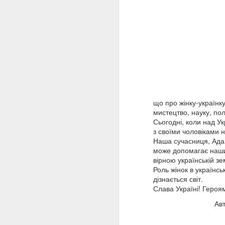
залишити місто. 9 лют
камери київського ґест
21 лютого 1942 року п
За життя Олена Теліга 
окупантами. Лише завдя
яка відкрила читачам с
Минуло 120 років від д
завдяки таким постатям
жертовність стали част
українського слова та 
що про жінку-українку
мистецтво, науку, полі
Сьогодні, коли над Ук
з своїми чоловіками 
Наша сучасниця, Ада Р
може допомагає наши
вірною українській зем
Роль жінок в українс
дізнається світ.
Слава Україні! Героя
Ав
Ав