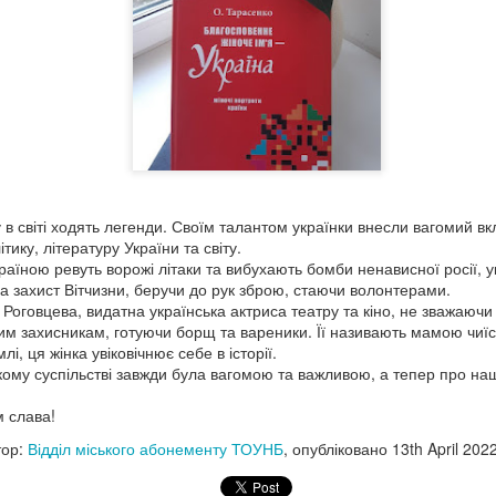
ого 1942 року її заарештували разом із чоловіком Михайлом. Перед 
апо вона залишила останній напис: «Тут сиділа і звідси йде на розс
одружжя Теліг було розстріляне в Бабиному Яру. Їй було лише 35 ро
не встигла видати жодної поетичної збірки. Більшість її рукописів 
ки збереженим копіям у 1946 році в еміграції побачила світ збірка
илу її поетичного слова.
ня народження Олени Теліги, але її творчість і сьогодні звучить на
, як Олена, сучасна українська література має міцний духовний фун
иною традиції, яку сьогодні продовжують сучасні українські письме
національної пам’яті.
 в світі ходять легенди. Своїм талантом українки внесли вагомий вкл
тику, літературу України та світу.
раїною ревуть ворожі літаки та вибухають бомби ненависної росії, ук
на захист Вітчизни, беручи до рук зброю, стаючи волонтерами.
оговцева, видатна українська актриса театру та кіно, не зважаючи н
м захисникам, готуючи борщ та вареники. Її називають мамою чиї
лі, ця жінка увіковічнює себе в історії.
ькому суспільстві завжди була вагомою та важливою, а тепер про на
м слава!
тор:
Відділ міського абонементу ТОУНБ
, опубліковано
3 weeks ago
т
тор:
Відділ міського абонементу ТОУНБ
, опубліковано
13th April 202