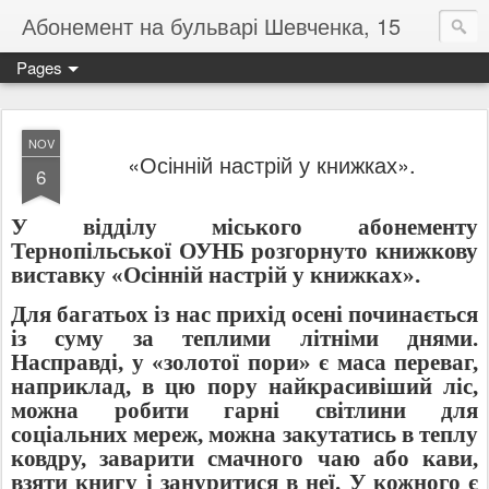
Абонемент на бульварі Шевченка, 15
Pages
NOV
«Осінній настрій у книжках».
6
У відділу міського абонементу
Тернопільської ОУНБ розгорнуто книжкову
виставку «Осінній настрій у книжках».
Для багатьох із нас прихід осені починається
із суму за теплими літніми днями.
Насправді, у «золотої пори» є маса переваг,
наприклад, в цю пору найкрасивіший ліс,
можна робити гарні світлини для
соціальних мереж, можна закутатись в теплу
ковдру, заварити смачного чаю або кави,
взяти книгу і зануритися в неї. У кожного є