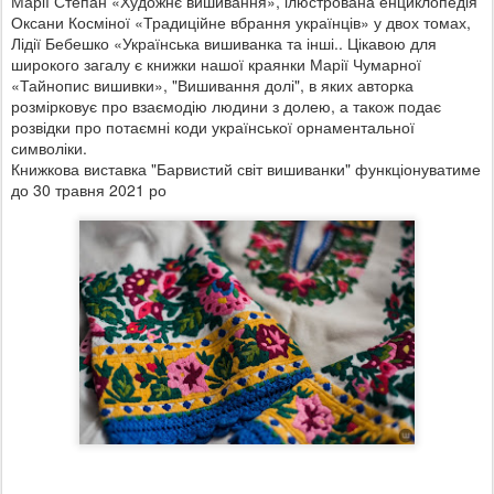
Марії Степан «Художнє вишивання», ілюстрована енциклопедія
Оксани Косміної «Традиційне вбрання українців» у двох томах,
Лідії Бебешко «Українська вишиванка та інші.. Цікавою для
широкого загалу є книжки нашої краянки Марії Чумарної
«Тайнопис вишивки», "Вишивання долі", в яких авторка
розмірковує про взаємодію людини з долею, а також подає
розвідки про потаємні коди української орнаментальної
символіки.
Книжкова виставка "Барвистий світ вишиванки" функціонуватиме
до 30 травня 2021 ро