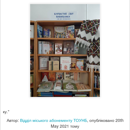
ку."
Автор:
Відділ міського абонементу ТОУНБ
, опубліковано
20th
May 2021
тому