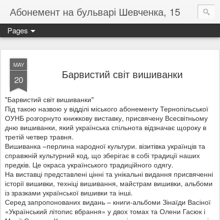
Абонемент на бульварі Шевченка, 15
Pages
MAY
Барвистий світ вишиванки
20
"Барвистий світ вишиванки"
Під такою назвою у відділі міського абонементу Тернопільської
ОУНБ розгорнуто книжкову виставку, присвячену Всесвітньому
дню вишиванки, який українська спільнота відзначає щороку в
третій четвер травня.
Вишиванка –перлина народної культури. візитівка українців та
справжній культурний код, що зберігає в собі традиції наших
предків. Це окраса українського традиційного одягу.
На виставці представлені цінні та унікальні видання присвяченні
історії вишивки, техніці вишивання, майстрам вишивки, альбоми
із зразками української вишивки та інші.
Серед запропонованих видань – книги-альбоми Зінаїди Васіної
«Український літопис вбрання» у двох томах та Олени Гасюк і