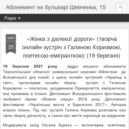
Абонемент на бульварі Шевченка, 15
Pages
«Жінка з далекої дороги» (творча
MAR
онлайн-зустріч з Галиною Коризмою,
25
поетесою-емігранткою) (19 березня)
19 березня 2021 року
відділ міського абонементу
Тернопільської обласної універсальної наукової бібліотеки до
Всесвітнього дня поезії, з циклу онлайн зустрічей «Українці в
світі», організував онлайн творчу зустріч з Галиною
Коризмою — поетесою, уродженкою Прикарпаття, емігранткою,
яка проживає в Іспанії. Дипломант Всеукраїнського фестивалю
любовної лірики «Мовою серця» 2016 року. Дипломант
фестивалю «Українська весна в Барселоні 2017». Авторка
кількох пісень. Під час зустрічі Галина Коризма розповіла про
свою творчу діяльність, а також про життя українців за кордоном.
Модерувала захід Оксана Бурега — волонтерка, освітянка,