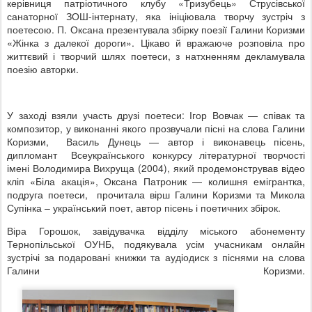
керівниця патріотичного клубу «Тризубець» Струсівської
санаторної ЗОШ-інтернату, яка ініціювала творчу зустріч з
поетесою. П. Оксана презентувала збірку поезії Галини Коризми
«Жінка з далекої дороги». Цікаво й вражаюче розповіла про
життєвий і творчий шлях поетеси, з натхненням декламувала
поезію авторки.
У заході взяли участь друзі поетеси: Ігор Вовчак — співак та
композитор, у виконанні якого прозвучали пісні на слова Галини
Коризми, Василь Дунець — автор і виконавець пісень,
дипломант Всеукраїнського конкурсу літературної творчості
імені Володимира Вихруща (2004), який продемонстрував відео
кліп «Біла акація», Оксана Патроник — колишня емігрантка,
подруга поетеси, прочитала вірш Галини Коризми та Микола
Супінка – український поет, автор пісень і поетичних збірок.
Віра Горошок, завідувачка відділу міського абонементу
Тернопільської ОУНБ, подякувала усім учасникам онлайн
зустрічі за подаровані книжки та аудіодиск з піснями на слова
Галини Коризми.