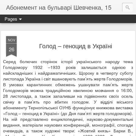
Абонемент на бульварі Шевченка, 15
Pages
NOV
Голод – геноцид в Україні
26
Серед болючих сторінок історії українського народу тема
Голодомору 1932 –1933 років залишається однією з
найскладніших і найдраматичніших. Щороку в четверту суботу
листопада Україна і світ вшановують пам’ять жертв Голодоморів.
В умовах карантинних обмежень ушанувати пам’ять жертв
Голодоморів можна традиційною хвилиною мовчання о 16:00,
28 листопада, а також запаливши на підвіконнях своїх осель
свічку в пам’ять про вбитих голодом. У відділі міського
абонементу Тернопільської ОУНБ функціонує книжкова виставка
«Голод – геноцид в Україні» (до Дня пам’яті жертв голодоморів).
На ній представлено енциклопедичні, науково-документальні
видання, матеріали наукових конференцій, монографії, спогади
очевидців, а також художні твори: «Жовтий князь» Барки В.,