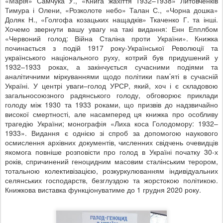
«Марія» Самчука У., «Книга жахіття 1932–1938» Литовченків
Тимура і Олени, «Розколоте небо» Талан С., «Чорна дошка»
Доляк Н., «Голгофа козацьких нащадків» Ткаченко Г. та інші.
Хочемо звернути вашу увагу на такі видання: Енн Епплбом
«Червоний голод: Війна Сталіна проти України». Книжка
починається з подій 1917 року-Української Революції та
українського національного руху, котрий був придушений у
1932–1933 роках, а закінчується сучасними подіями та
аналітичними міркуваннями щодо політики пам’яті в сучасній
Україні. У центрі уваги–голод УРСР, який, хоч і є складовою
загальносоюзного радянського голоду, обговорює приклади
голоду між 1930 та 1933 роками, що призвів до надзвичайно
високої смертності, але насамперед ця книжка про особливу
трагедію України; монографія «Лиха коса Голодомору: 1932–
1933». Видання є однією зі спроб за допомогою наукового
осмислення архівних документів, численних свідчень очевидців
якомога повніше розповісти про голод в Україні початку 30-х
років, спричинений геноцидним масовим сталінським терором,
тотальною колективізацією, розкуркулюванням індивідуальних
селянських господарств, безглуздою та жорстокою політикою.
Книжкова виставка функціонуватиме до 1 грудня 2020 року.