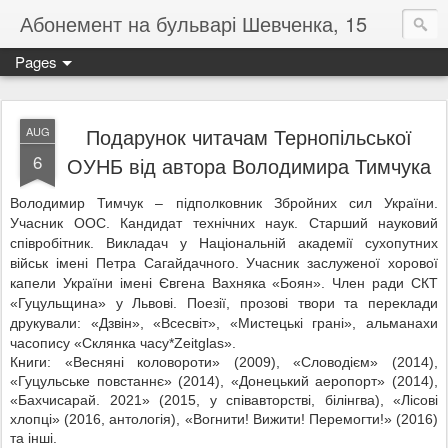
Абонемент на бульварі Шевченка, 15
Pages
Подарунок читачам Тернопільської
AUG
6
ОУНБ від автора Володимира Тимчука
Володимир Тимчук – підполковник Збройних сил України.
Учасник ООС. Кандидат технічних наук. Старший науковий
співробітник. Викладач у Національній академії сухопутних
військ імені Петра Сагайдачного. Учасник заслуженої хорової
капели України імені Євгена Вахняка «Боян». Член ради СКТ
«Гуцульщина» у Львові. Поезії, прозові твори та переклади
друкували: «Дзвін», «Всесвіт», «Мистецькі грані», альманахи
часопису
«Склянка часу*Zeitglas».
Книги: «Весняні коловороти» (2009), «Словодієм» (2014),
«Гуцульське повстаннє» (2014), «Донецький аеропорт» (2014),
«Бахчисарай. 2021» (2015, у співавторстві, білінгва), «Лісові
хлопці» (2016, антологія), «Вогнити! Вижити! Перемогти!» (2016)
та інші.