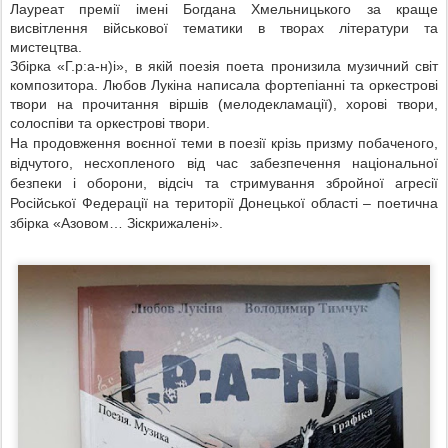
Лауреат премії імені Богдана Хмельницького за краще
висвітлення військової тематики в творах літератури та
мистецтва.
Збірка «Г.р:а-н)і», в якій поезія поета пронизила музичний світ
композитора. Любов Лукіна написала фортепіанні та оркестрові
твори на прочитання віршів (мелодекламації), хорові твори,
солоспіви та оркестрові твори.
На продовження воєнної теми в поезії крізь призму побаченого,
відчутого, несхопленого від час забезпечення національної
безпеки і оборони, відсіч та стримування збройної агресії
Російської Федерації на території Донецької області – поетична
збірка «Азовом… Зіскрижалені».