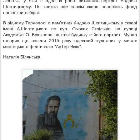
любіть», у якій є одна із робіт витинанка-портрет Андрею
Шептицькому. Ця книжка вже зовсім скоро поповнить фонд
нашої книгозбірні.
В рідному Тернополі є пам'ятник Андрею Шептицькому у сквері
імені А.Шептицького по вул. Січових Стрільців, на вулиці
Академіка О. Брюкнера на стіні будинку є його портрет. Мурал
створив ще восени 2015 року одеський художник у межах
мистецького фестивалю "АрТер-Візія".
Наталія Білянська