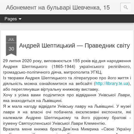
Абонемент на бульварі Шевченка, 15
Pages
JUL
Андрей Шептицький — Праведник світу
30
29 липня 2020 року, виповнюється 155 років від дня народження
Андрея Шептицького (1865-1944) українського релігійного,
громадсько-політичного діяча, митрополита УГКЦ.
Із творами Андрея Шептицького та літературою про його життя і
діяльність можна ознайомитися на вебсайті (
http://library.te.ua
),
або переглянувши віртуальну книжкову виставку.
Хочу з усіма вами поділитися про відвідання Унівської Лаври,
яка знаходиться на Львівщині.
Я ж мала н
агоду відвідати Унівську лавру на Львівщині. У музеї
лаври я на власні очі побачила ексклюзивні експонати, які
належали Андрею Шептицькому та його рідному братові -
ігумену Святоуспенської Унівської Лаври Клементію.
Вразила мене книжка брата.Дем’яна Мимрика «Свою Україну