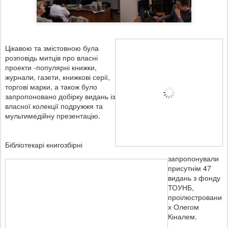
Цікавою та змістовною була
розповідь митців про власні
проекти -популярні книжки,
журнали, газети, книжкові серії,
торгові марки, а також було
запропоновано добірку видань із
власної колекції подружжя та
мультимедійну презентацію.
Бібліотекарі книгозбірні
запропонували
присутнім 47
видань з
фонду
ТОУНБ,
проілюстровани
х Олегом
Кіналем.