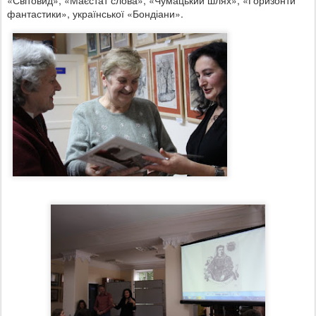
«Світовид», «Маєстат слова», «Чумацький шлях», «Горизонти
фантастики», української «Бондіани».