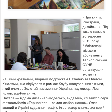
«Про книги,
ілюстрації,
дизайн… ». Під
такою назвою
26 вересня
2019 року
бібліотекарі
міського
абонементу
Тернопільської
ОУНБ
організували
зустріч з
нашими краянами, творчим подружжям Наталею та Олегом
Кіналями, яка відбулася в рамках Клубу шанувальників книги,
який очолює Золотий письменник України, науковець, Леся
Коковська-Романчук.
Наталя — відома дизайнер-модельєр, ви
давець, співавтор серії
фотоальбомів «Тернопілля— земля любові нашої». Олег -
знаний в Україні художник-графік, ілюстратор книжкових серій