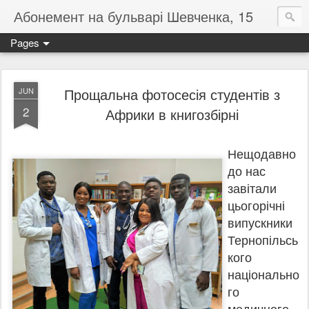
Абонемент на бульварі Шевченка, 15
Pages
Прощальна фотосесія студентів з
JUN
2
Африки в книгозбірні
Нещодавно
до нас
завітали
цьогорічні
випускники
Тернопільсь
кого
національно
го