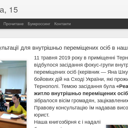
а, 15
Прочитане
Буккроссинг
Контакти
«Розстріляна зоря української поезії»
льтації для внутрішньо переміщених осіб в наші
їнської поезії»
1
1 травня 2019 року в приміщенні Тер
одження Олени Теліги (1906–1942)
відбулося засідання фокус-групи внут
 по собі не лише вірші, а й приклад незламності. Саме такою була
бліцистка, літературна критикиня, громадська діячка та членкиня Орг
переміщених осіб (керівник — Яна Шкур
бойових дій на Сході України, які прож
д України, вона свідомо обрала бути українкою. Її шлях до націона
Тернополі. Темою засідання була
«Реа
зкомпромісним. Саме тоді прозвучали слова, які стали символом її 
а!» Відтоді Олена говорила лише українською, присвятивши своє жит
житло внутрішньо переміщених осі
зібралося вісім громадян, зацікавлени
истрасна й сповнена внутрішньої свободи. У ній немає місця покорі
Правову консультацію їм надавав вис
чу гідність, боротьбу та відповідальність перед Батьківщиною. Для Т
но стало зброєю.
юрист.
 війни Олена Теліга повернулася до окупованого Києва, де очолила 
Наша книгозбірня є і надалі
увала літературний додаток «Літаври». Попри смертельну небезпек