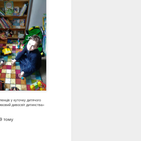
стратою на стіні
тріл Олена Теліга».
ків.
була знищена
 «Душа на сторожі»,
прочуд сучасно. Саме
дамент. Її творчість і
нники, зберігаючи силу
ленців у куточку дитячого
жковий дивосвіт дитинства»
9
тому
ому