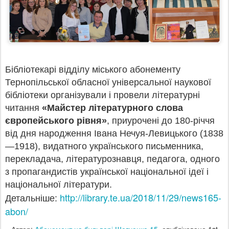
Бібліотекарі відділу міського абонементу
Тернопільської обласної універсальної наукової
бібліотеки організували і провели літературні
читання
«Майстер літературного слова
європейського рівня»
, приурочені до 180-річчя
від дня народження Івана Нечуя-Левицького (1838
—1918), видатного українського письменника,
перекладача, літературознавця, педагога, одного
з пропагандистів української національної ідеї і
національної літератури.
http://library.te.ua/2018/11/29/news165-
Детальніше:
abon/
Автор:
Абонемент на бульварі Шевченка,15
, опубліковано
1st