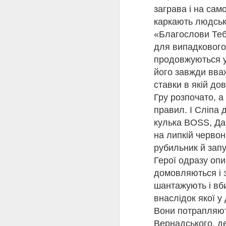
заграва і на сам
каркають людсь
«Благослови Теб
для випадкового 
продовжуються у 
🍕🍔КНИЖКОВЕ
його завжди вваж
JUL
ставки в якій до
21
Гру розпочато, а
правил. І Сліпа 
КНИЖКОВЕ МЕНЮ 
кулька BOSS, Дав
на липкій червон
Перша страва
«Місяцю, місяцю» Сте
рубильник й запу
"Місяцю, місяцю" - ро
Герої одразу опи
одного з найцікавіших 
домовляються і з
але водночас піднесен
орієнтирах покоління п
шантажують і вб
розвиненого соціалізм
внаслідок якої у
Вони потрапляют
Друга страва
Вернадського, де
«Панк 57» Пенелопа Ду