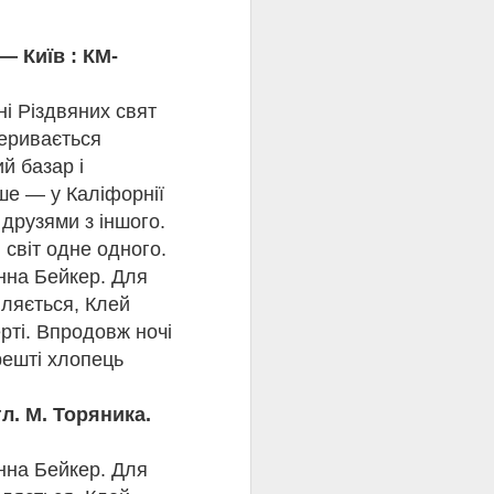
оман «Замок Броуді»
ітератури.
— Київ : КМ-
ки британської
іна поєднують
романи «Цитадель»,
і Різдвяних свят
 втрачають
реривається
юдської гідності.
й базар і
нше — у Каліфорнії
адості і тріумфу
млюють його герої, що
 друзями з іншого.
ьменник вірить у
 світ одне одного.
н пише про те, як
нна Бейкер. Для
чуває бідам і
в’язана з критикою
вляється, Клей
ерті. Впродовж ночі
решті хлопець
ми егоїзму, до витоків,
раждання та загибелі
л. М. Торяника.
ні «Зорі дивляться
нна Бейкер. Для