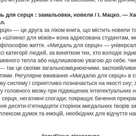
0
Додати коментар
ль для серця : замальовки, новели / І. Мацко. — Ха
іл.
ця» — це друга за ліком книга, що містить новели та
Лікар людських душ🖋️
а «Шпинат для мізків» вона адресована студентам, м
ь філософію життя. «Мигдаль для серця» — універса
і категорії людей, за винятком тих, хто володіє інд
одження Арчибальда Кроніна, шотландського письменника.
шевного тепла або надлишковою увагою до себе. Чи
ться нам важко, після боротьби, стає по-справжньому дорогим».
 — так це своїми загальнозміцнюючими, заспокійлив
тадель»
тями. Регулярне вживання «Мигдалю для серця» в с
у систему і сприятливо позначається на якості сну; 
ронін (1896–1981) — славнозвісний шотландський письменник і лік
ів XX століття. Здобув світову славу завдяки глибоким психологічн
у головного мозку при підвищених інтелектуальних 
 лікарський досвід, критику суспільства та питання медичної та релі
 серця, негативні спогади; покращує бачення прекрас
тьма мовами. Більшість із них екранізовані.
я десяти-п’ятнадцяти сторінок мигдальних творів за
я 19 липня 1896 року в Кардроссі (Шотландія). Здобув медичну осв
лексом думок та емоцій, необхідних для відчуття на
ї світової війни служив хірургом у Королівському ВМФ, а пізніше п
в успішну лікарську практику в Лондоні.