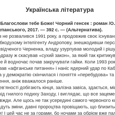
ого 1942 року її заарештували разом із чоловіком Михайлом. Перед 
апо вона залишила останній напис: «Тут сиділа і звідси йде на розс
Українська література
одружжя Теліг було розстріляне в Бабиному Яру. Їй було лише 35 ро
не встигла видати жодної поетичної збірки. Більшість її рукописів 
ки збереженим копіям у 1946 році в еміграції побачила світ збірка
 Благослови тебе Боже! Чорний генсек : роман /О
илу її поетичного слова.
упанського, 2017. — 392 с. — (Альтернатива).
ня народження Олени Теліги, але її творчість і сьогодні звучить на
не розвалився 1991 року, а продовжив своє існуванн
, як Олена, сучасна українська література має міцний духовний фун
иною традиції, яку сьогодні продовжують сучасні українські письме
абкодухому інтелігенту Андропову, знешкодивши перс
національної пам’яті.
свідченого Черненка, владу узурпував молодий і рі
дразу ж скасував «сухий закон», за який так критику
е й водночас почав закручувати гайки. Коли 1993 ро
зав «афганське питання» і наніс ядерний удар по Каб
а у демократію скінчилася і поняття «перебудова» та
ення, аніж вважалося раніше.
в’яності добігають кінця, залізна завіса, здається, м
від гнилого подиху Заходу, і виглядає, що все зацеме
вжди. Але щось не так усередині самого червоного к
тор:
Відділ міського абонементу ТОУНБ
, опубліковано
3 weeks ago
т
дуть зміни, давні пророцтва провіщають, що близить
ся! І цей час не за горами, бо ночами за обрієм вже п