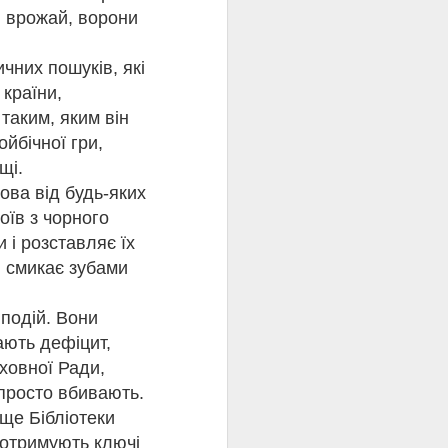
й врожай, ворони
чних пошуків, які
 країни,
таким, яким він
ОЗБІРНЯ 🍟
йбічної гри,
щі.
ова від будь-яких
оїв з чорного
 і розставляє їх
і смикає зубами
 творчу лабораторію
 подій. Вони
 Твір емоційно важкий,
ають дефіцит,
жливіших ціннісних
кого реалії "доби
ховної Ради,
я життя.
 просто вбивають.
ще Бібліотеки
 отримують ключі