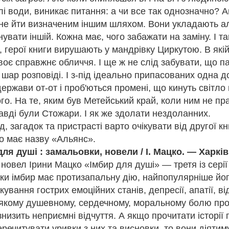
плі води, виникає питання: а чи все так однозначно? А
 не йти визначеним іншим шляхом. Вони укладають 
увати іншій. Кожна має, чого забажати на заміну. І та
, герої книги вирушають у мандрівку Циркутою. В які
воє справжнє обличчя. І ще ж не слід забувати, що п
 шар розповіді. І з-під ідеально припасованих одна д
держави от-от і проб'ються промені, що кинуть світло
го. На те, яким був Метейський край, коли ним не пр
авді були Стожари. І як же здолати нездоланних.
, загадок та пристрасті варто очікувати від другої кн
о має назву «Альянс».
для душі : замальовки, новели / І. Мацко. — Харків
 новел Ірини Мацко «Імбир для душі» — третя із сері
ьки імбир має протизапальну дію, найпопулярніше йо
тор:
Відділ міського абонементу ТОУНБ
, опубліковано
3 weeks ago
т
кування гострих емоційних станів, депресії, апатії, в
-якому душевному, сердечному, моральному болю про
низить неприємні відчуття. А якщо прочитати історії 
перечитувати уривки з них та висновки, то вони діятим