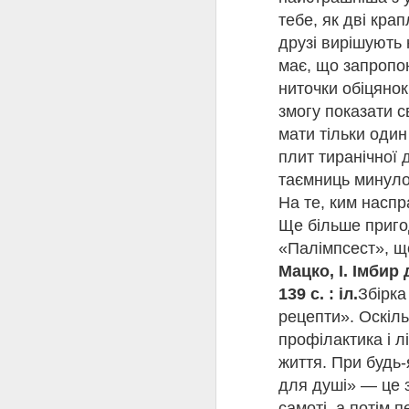
тебе, як дві кра
друзі вирішують
має, що запропон
ниточки обіцянок
змогу показати с
мати тільки один
плит тиранічної 
таємниць минуло
На те, ким наспр
Ще більше пригод
«Палімпсест», щ
Мацко, І. Імбир 
139 с. : іл.
Збірка
рецепти». Оскіл
Ав
профілактика і лі
життя. При будь
для душі» — це з
самоті, а потім 