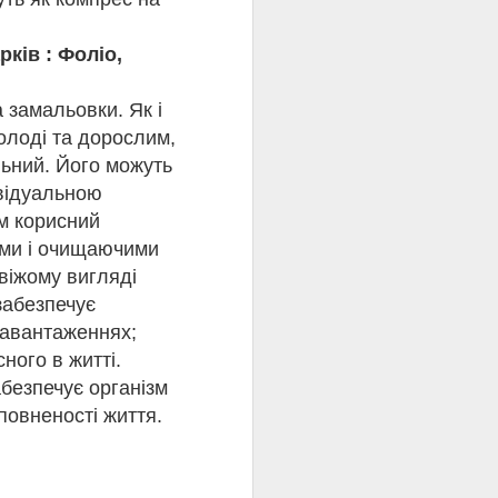
рків : Фоліо,
 замальовки. Як і
олоді та дорослим,
льний. Його можуть
ивідуальною
м корисний
ими і очищаючими
віжому вигляді
забезпечує
ар, один з
им творам, у яких
навантаженнях;
гійної етики. Його
ного в житті.
безпечує організм
іту в Університеті
повненості життя.
рацював медичним