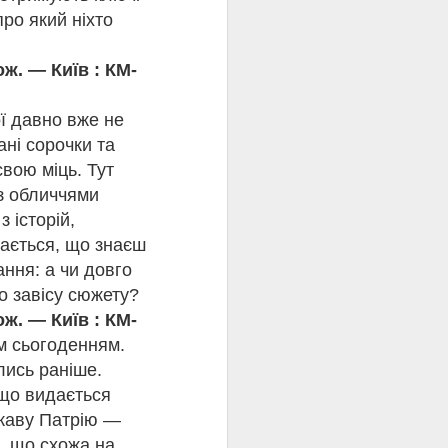
ли десятки кілометрів,
про який ніхто
авжньому відвертими та
 їхньої дружби було
ож. — Київ : КМ-
дних фотографій.
сть із першого
іє, чому більше не
ої давно вже не
 друга!
ані сорочки та
вою міць. Тут
 з обличчями
мо з другої. Навіть
 історій,
ред. Популярна
дерс Ерікссон.
дається, що знаєш
ання: а чи довго
мпіонів, гросмейстерів,
о завісу сюжету?
ну модель навчання і
ож. — Київ : КМ-
м сьогоденням.
лись раніше.
 що видається
ржаву Патрію —
ю, що схожа на