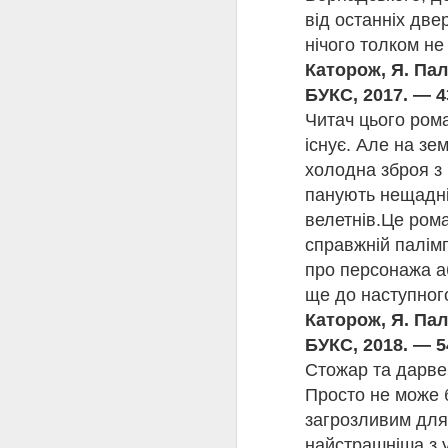
У п’ятому класі вчител
від останніх две
але об’єднували спіль
нічого толком не
щирими. Ці листи трима
Каторож, Я. Пал
лише три правила: не 
Проте одного дня Міша
БУКС, 2017. — 4
погляду! Але Раєн наві
Читач цього рома
отримує листів від ньог
існує. Але на зе
Десерт
холодна зброя з 
«Шлях до вершин» Анд
панують нещадні 
Якщо ви мрієте досягти
велетнів.
Це рома
якщо ви присвятите пе
формула «10 тисяч год
справжній палімп
Приємна новина в тому
про персонажа аб
Психолог протягом 30 р
ще до наступног
піаністів-віртуозів - 
Каторож, Я. Пал
вмінні сконцентрувати
БУКС, 2018. — 5
Смачного читання
Стожар та дарвен
Просто не може б
загрозливим для 
найстрашніша з у