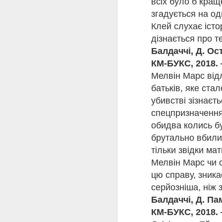
всіх було б кращ
«Юдине дерево — на
згадується на одн
і, звісно, про егоїзм.
Клей слухає істо
дізнається про т
У сюжеті роману «Три
подорожує в часі та п
Балдаччі, Д. Ост
лише через захоплюючи
КМ-БУКС, 2018. 
Мелвін Марс відл
Книги автора, пере
світ сильних характер
батьків, яке ста
залишається важливою 
убивстві зізнає
людського духу.
спецпризначення
обидва колись бу
Запрошуємо поцінову
ознайомитися з невми
брутально вбили 
тільки звідки ма
Мелвін Марс чи 
цю справу, зника
серйозніша, ніж 
Балдаччі, Д. Пам
КМ-БУКС, 2018. 