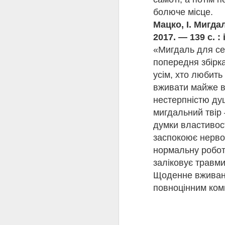
болюче місце.
Мацко, І. Мигда
2017. — 139 с. : 
«Мигдаль для сер
JUL
попередня збірк
21
усім, хто любит
вживати майже вс
Лікар людських душ
130 років від Дня нар
нестерпністю ду
«Тільки те, що дістає
мигдальний твір
Арчибальд Кронін «Ци
думки властивос
заспокоює нервов
Арчибальд Джозеф К
найуспішніших романіст
нормальну робот
майстерно поєднав свій
заліковує травми
твори перекладено бага
Щоденне вживанн
Письменник народивс
повноцінним комп
Глазго. Під час Першо
інспектором шахт та ма