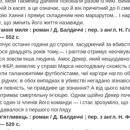
е, якби таємниці дівчини поховали разом із нею. Вия
дзвичайно глибокий психологічний роман, у якому йдеться про боя
ій із касет, а це означає, що й він причетний до її см
рію Ханни і прямує складеним нею маршрутом... І на
е, що змінить його життя назавжди.
 любові» переплітаються три різні історії любові із різних етапів жи
росторі, відчуваючи пульсуючу енергію переплетених доль. «Три люб
ання миля : роман / Д. Балдаччі ; пер. з англ. Н. Г
й сюжет, але й через важливі філософські питання, що висвітлює 
— 552 с
.
ічує останні години до страти, засуджений за вбивс
кладені майстерними українськими перекладачами, відкривають нов
ів, життєвих випробувань і непохитної віри в людину. Спадщина Арч
лося двадцять років тому,— і раптом отримує неочікув
частиною світової літератури, надихаючи на роздуми про справжні 
ться зовсім інша людина. Амос Декер, який нещодавн
 ФБР, виявляє у справі Марса несподівану схожість 
ли талановитими футболістами, чиї кар’єри нагло об
вачів творчості Арчибальда Кроніна завітати у відділ міського абон
рущими творами письменника.
рідних; в обох випадках в убивстві негадано зізнав
ти певність, чи правдиве це зізнання? А від цього зал
отримає смертельну ін’єкцію. Однак щойно Декер поч
є один із членів його команди — і стає зрозуміло, що
здавалося з першого погляду.
’ятливець : роман / Д. Балдаччі ; пер. з англ. Н. Ф
— 520 с.