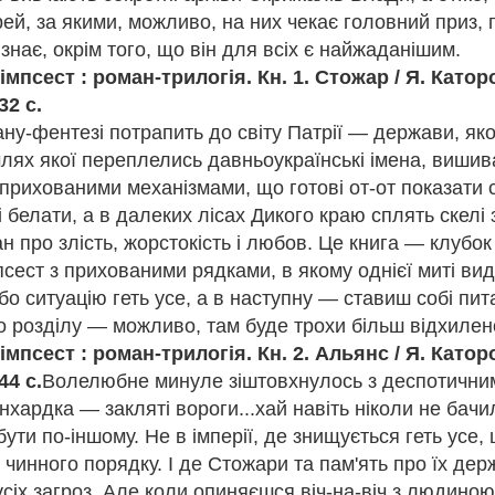
і випадково поставили Мішу і Раєн у пару для листування. Їх розділя
рей, за якими, можливо, на них чекає головний приз, 
ні думки і захоплення. Тільки одне з одним вони могли бути по-спр
 знає, окрім того, що він для всіх є найжаданішим.
ли їх на плаву в найтяжчі моменти дорослішання. Довгі сім років у
імпсест : роман-трилогія. Кн. 1. Стожар /
Я. Катор
шукати одне одного в соцмережах, жодних телефонних дзвінків, жо
 вирішив порушити домовленість і побачити Раєн... Це була ненави
32 с.
ть не здогадувалася, що перед нею Міша, її Міша. Дівчина не розум
ну-фентезі потрапить до світу Патрії — держави, як
о, чому він зник з її життя. Однак вона готова на все, аби повернути
млях якої переплелись давньоукраїнські імена, вишив
прихованими механізмами, що готові от-от показати с
ерс Ерікссон.
белати, а в далеких лісах Дикого краю сплять скелі
 вершин професіоналізму, є дві новини - приємна й не надто. Почні
н про злість, жорстокість і любов. Це книга — клубок з
вній справі дуже багато часу, немає гарантії, що рухатиметеся впе
ин, щоб стати експертом» є неефективною, стверджує психолог Ан
сест з прихованими рядками, в якому однієї миті ви
, що шлях до вершини існує й дістатися туди може будь-хто.
о ситуацію геть усе, а в наступну — ставиш собі пит
оків вивчав історії видатних людей із різних сфер - олімпійських че
о розділу — можливо, там буде трохи більш відхилен
та дійшов висновку, що таємниця криється у здатності обрати правиль
імпсест : роман-трилогія. Кн. 2. Альянс / Я. Катор
ся на потрібних навичках.
44 с.
Волелюбне минуле зіштовхнулось з деспотични
!
хардка — закляті вороги...хай навіть ніколи не бачи
ути по-іншому. Не в імперії, де знищується геть усе,
чинного порядку. І де Стожари та пам'ять про їх де
сіх загроз. Але коли опиняєшся віч-на-віч з людино