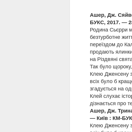
Почав писати у 1930
(1931) став світовим 
Ашер, Дж. Сяйво
Найвідомішим твором
БУКС, 2017. — 2
медицини і надихнув с
глибокий психологізм,
Родина Сьєрри м
«Ключі від царства», «
безтурботне жит
актуальності, адже пор
переїздом до Кал
продають ялинки.
Світ романів Kронін
життя; у ньому доміную
на Різдвяні свят
не стає, однак, для н
Так було щороку,
можливості людини, у її
Клею Дженсену з
розпадаються родинні з
стражданням людини. М
всіх було б кращ
соціальної несправедл
згадується на одн
Клей слухає істо
«Замок Броуді» — тра
які його породжують, 
дізнається про т
людей, породжують тр
Ашер, Дж. Трина
— Київ : КМ-БУК
Про життя та бороть
Клею Дженсену з
вниз», долі героїв яко