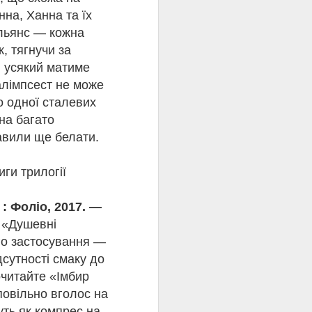
нна, Ханна та їх
альянс — кожна
к, тягнучи за
й усякий матиме
алімпсест не може
о одної сталевих
 на багато
авили ще белати.
иги трилогії
 : Фоліо, 2017. —
ї «Душевні
го застосування —
ому
ідсутності смаку до
читайте «Імбир
повільно вголос на
уть як компрес на