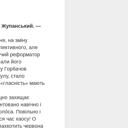
стратою на стіні
тріл Олена Теліга».
ків.
була знищена
 «Душа на сторожі»,
. Жупанський. —
прочуд сучасно. Саме
я, на зміну
дамент. Її творчість і
нники, зберігаючи силу
пективного, але
шучий реформатор
вали його
ку Горбачов
улу, стало
 «гласність» мають
іцно захищає
нтовано навічно і
олóса. Повільно і
ому
ся час хаосу! О
алахкотить червона