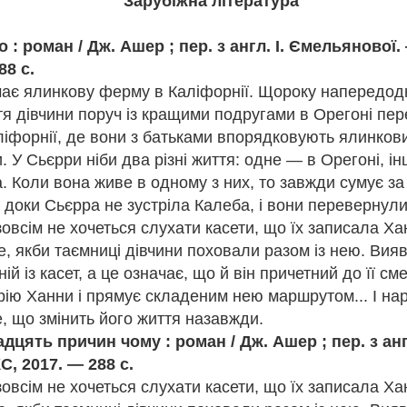
Зарубіжна література
 році під час вимушеної відпустки через хворобу Його дебютний р
бестселером, після чого Кронін назавжди залишив медицину заради л
 : роман / Дж. Ашер ; пер. з англ. І. Ємельянової. 
 є напівавтобіографічний роман «Цитадель», який викривав недолі
88 с.
творення Національної служби охорони здоров'я (NHS). Твори Крон
 гуманізм та гостре осмислення суспільних проблем. Його культові 
ає ялинкову ферму в Каліфорнії. Щороку напередодн
Зорі дивляться вниз», «Три любові». «Юдине дерево», і сьогодні не
тя дівчини поруч із кращими подругами в Орегоні пе
ушують вічні питання честі, справедливості, морального вибору та л
іфорнії, де вони з батьками впорядковують ялинкови
 У Сьєрри ніби два різні життя: одне — в Орегоні, і
а не осяяний яскравим сонячним промінням, позбавлений відчуття р
ть сутінкові тони та відчуття трагедійності буття людини. Це усвідо
а. Коли вона живе в одному з них, то завжди сумує за
их перешкодою для виявлення доброти, милосердя та співчуття. Пис
 доки Сьєрра не зустріла Калеба, і вони перевернули
 силу та стійкість, у готовність і право відстоювати свою гідність. Ві
овсім не хочеться слухати касети, що їх записала Ха
в’язки, гине кохання, втрачаються ілюзії, сподівання на щастя, спів
орально-етична тема, яка так сильно звучить у творах Kроніна, по
е, якби таємниці дівчини поховали разом із нею. Вия
ивості й антигуманних порядків.
ій із касет, а це означає, що й він причетний до її см
рію Ханни і прямує складеним нею маршрутом... І на
гічна повість про егоїзм і жорстоку погорду. Kронін звернувся до те
адже егоїзм і власницька психологія нероздільні, вони — джерело ст
е, що змінить його життя назавжди.
агедію.
дцять причин чому : роман / Дж. Ашер ; пер. з анг
С, 2017. — 288 с.
бу за свої права шахтарів Південного Уельсу Kронін розповів у рома
овсім не хочеться слухати касети, що їх записала Ха
го драматичні.