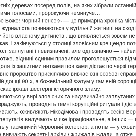
отніх деревах посеред полів, на яких зібрали останні
0
Додати коментар
кими голосами, пророкуючи неминуче…
е Боже! Чорний Генсек» — це примарна хроніка місти
журналіста починаються у вугільній житниці на сході
його власному дитинстві, що виявляється зовсім не 
 МЕНЮ НА ВИХІДНІ ДНІ ВІД ПРОЧИТАЙ.КНИГ
ав, і закінчуються у столиці зловісним крещендо пото
волі заплутані і невизначені, але однозначно — найви
🍨
 отже, віднині єдиним правилом проголошується відм
доля із зашитими нитками повіками дістає по черзі гер
НА ВИХІДНІ ДНІ ВІД ПРОЧИТАЙ.КНИГОЗБІРНЯ
нє пророцтво прискіпливо вивчає їхні особові справи
ій дошці 90-х, а божевільний Фатум у гамівній сорочц
пан Процюк.
скає іржаві шестерні історичного зламу.
ман про Григора Тютюнника - дещо несподівана спроба заглянути у
няються у вирі зловісних та надзвичайно заплутаних
авторів в історії української літератури другої половини ХХ століття.
раджують, проводять темні корупційні ритуали і діст
о світлий у своїй людиноцентринчності й людяності - власне, найва
исьменників, що увійшли в літературу в роки "великої відлиги" і для 
ивають, оживляють Нікодімова і проводять сесію Вер
у" виявлялися смертельно несприятливими як для творчості, так і дл
 депутатів вилучають м’яке ірраціональне, а інших —
ь у таємничий Червоний колектор, а потім — у схови
 вивчають секретні архіви Скрижалів Влади, а отже,
глас .