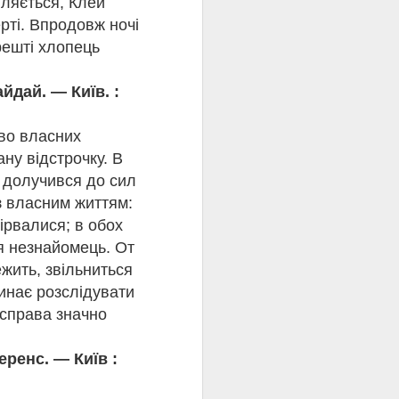
вляється, Клей
гузтво, зраду, жадобу
ерті. Впродовж ночі
решті хлопець
ття героїні. Читач
ові» варто читати не
айдай. — Київ. :
книга.
тво власних
им поколінням читачів
ибальда Кроніна
ану відстрочку. В
цінності та силу
о долучився до сил
з власним життям:
ірвалися; в обох
ементу і ближче
ся незнайомець. От
ежить, звільниться
инає розслідувати
 справа значно
еренс. — Київ :