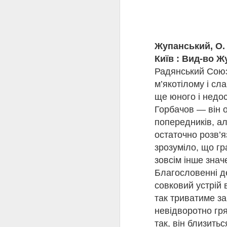
залишити місто. 9 лют
камери київського ґест
21 лютого 1942 року п
За життя Олена Теліга 
окупантами. Лише завдя
Жупанський, О.
яка відкрила читачам с
Київ : Вид-во Ж
Минуло 120 років від д
Радянський Союз 
завдяки таким постатям
жертовність стали част
м’якотілому і сл
українського слова та 
ще юного і недо
Горбачов — він о
попередників, ал
остаточно розв’я
зрозуміло, що гр
зовсім інше знач
Благословенні де
совковий устрій 
так триватиме за
Ав
невідворотно гря
так, він близить