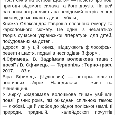
«Іван Сила на острові Щастя» — повість про нові
пригоди відомого силача та його друзів. На цей
раз вони потрапляють на невідомий острів серед
океану, де мешкають дивні тубільці.
Книжка Олександра Гавроша сповнена гумору та
карколомного сюжету. Це один із небагатьох
творів сучасної української літератури для дітей,
побудованих на дотепі.
Дорослі ж у цій книжці відшукають філософські
рецепти щастя, подані в несподіваній формі.
4
.
Єфимець, В. Задрімала волошкова тиша :
поезії / В. Єфимець. — Тернопіль : Терно-граф,
2017. — 83 с.
Віра Єфимець (Чудінович) — авторка кількох
поетичних збірок. Народилася і живе на
Рівненщині.
У збірку «Задрімала волошкова тиша» увійшли
поезії різних років, які об’єднані спільною темою
— любові. Це й любов до рідної поліської землі, її
природи, традицій, і калейдоскоп почуттів