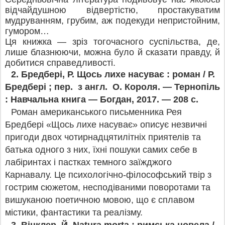
відчайдушною відвертістю, простакуватим
мудруванням, грубим, аж подекуди непристойним,
гумором…
Ця книжка — зріз тогочасного суспільства, де,
лише блазнюючи, можна було й сказати правду, й
добитися справедливості.
2.
Бредбері, Р. Щось лихе насуває : роман / Р.
Бредбері ; пер. з англ. О. Короля. — Тернопіль
: Навчальна книга — Богдан, 2017. — 208 с.
Роман американського письменника Рея
Бредбері «Щось лихе насуває» описує незвичні
пригоди двох чотирнадцятилітніх приятелів та
батька одного з них, їхні пошуки самих себе в
лабіринтах і пастках темного заїжджого
Карнавалу. Це психологічно-філософський твір з
гострим сюжетом, несподіваними поворотами та
вишуканою поетичною мовою, що є сплавом
містики, фантастики та реалізму.