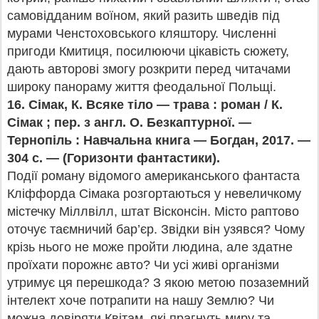
самовідданим воїном, який разить шведів під
мурами Ченстоховського кляштору. Численні
пригоди Кмитиця, посилюючи цікавість сюжету,
дають авторові змогу розкрити перед читачами
широку панораму життя феодальної Польщі.
16.
Сімак, К. Всяке тіло — трава : роман / К.
Сімак ; пер. з англ. О. Безкаптурної. —
Тернопіль : Навчальна книга — Богдан, 2017. —
304 с. — (Горизонти фантастики).
Події роману відомого американського фантаста
Кліффорда Сімака розгортаються у невеличкому
містечку Міллвілл, штат Вісконсін. Місто раптово
оточує таємничий бар’єр. Звідки він узявся? Чому
крізь нього не може пройти людина, але здатне
проїхати порожнє авто? Чи усі живі організми
утримує ця перешкода? З якою метою позаземний
інтелект хоче потрапити на нашу Землю? Чи
можна довіряти Квітам, які прагнуть миру та