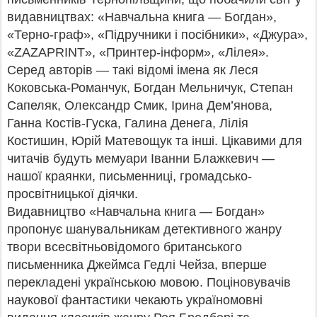
видавництвах: «Навчальна книга — Богдан»,
«Терно-граф», «Підручники і посібники», «Джура»,
«ZAZAPRINT», «Принтер-інформ», «Лілея».
Серед авторів — такі відомі імена як Леся
Коковська-Романчук, Богдан Мельничук, Степан
Сапеляк, Олександр Смик, Ірина Дем’янова,
Ганна Костів-Гуска, Галина Денега, Лілія
Костишин, Юрій Матевощук та інші. Цікавими для
читачів будуть мемуари Іванни Блажкевич —
нашої краянки, письменниці, громадсько-
просвітницької діячки.
Видавництво «Навчальна книга — Богдан»
пропонує шанувальникам детективного жанру
твори всесвітньовідомого британського
письменника Джеймса Гедлі Чейза, вперше
перекладені українською мовою. Поціновувачів
наукової фантастики чекають україномовні