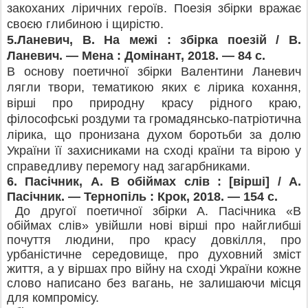
закоханих ліричних героїв. Поезія збірки вражає
своєю глибиною і щирістю.
5.Ланевич, В. На межі : збірка поезій / В.
Ланевич. — Мена : Домінант, 2018. — 84 с.
В основу поетичної збірки Валентини Ланевич
лягли твори, тематикою яких є лірика кохання,
вірші про природну красу рідного краю,
філософські роздуми та громадянсько-патріотична
лірика, що пронизана духом боротьби за долю
України її захисниками на сході країни та вірою у
справедливу перемогу над загарбниками.
6. Пасічник, А. В обіймах слів : [вірші] / А.
Пасічник. — Тернопіль : Крок, 2018. — 154 с.
До другої поетичної збірки А. Пасічника «В
обіймах слів» увійшли нові вірші про найглибші
почуття людини, про красу довкілля, про
урбаністичне середовище, про духовний зміст
життя, а у віршах про війну на сході України кожне
слово написано без вагань, не залишаючи місця
для компромісу.