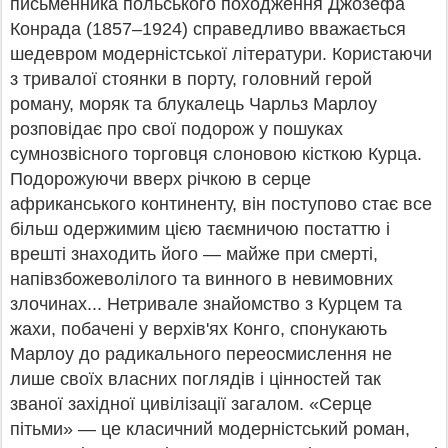
письменника польського походження Джозефа
Конрада (1857–1924) справедливо вважається
шедевром модерністської літератури. Користаючи
з тривалої стоянки в порту, головний герой
роману, моряк та блукалець Чарльз Марлоу
розповідає про свої подорож у пошуках
сумнозвісного торговця слоновою кісткою Курца.
Подорожуючи вверх річкою в серце
африканського континенту, він поступово стає все
більш одержимим цією таємничою постаттю і
врешті знаходить його — майже при смерті,
напівзбожеволілого та винного в невимовних
злочинах... Нетривале знайомство з Курцем та
жахи, побачені у верхів'ях Конго, спонукають
Марлоу до радикального переосмислення не
лише своїх власних поглядів і цінностей так
званої західної цивілізації загалом. «Серце
пітьми» — це класичний модерністський роман,