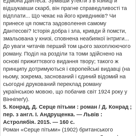
Едмона Дантеса. Зумівши утекти з в’язниці й
відшукавши скарб, він прагне справедливості та
відплати... Що чекає на його кривдників? Чи
принесе ця помста задоволення самому
Дантесові? Історія добра і зла, кривди й помсти,
змальована у книзі, сповнена неабиякої інтриги...
До уваги читачів перший том цього захоплюючого
роману. Поділ на розділи та томи здійснено на
основі прижиттєвого видання твору; такого ж
принципу дотримуються і європейські видавці (на
ньому, зокрема, заснований і єдиний відомий на
сьогодні друкований переклад роману
українською мовою, що побачив світ 1924 року у
Вінніпеґу).
5.
Конрад, Д. Серце пітьми : роман / Д. Конрад ;
пер. з англ.
І. Андрущенка. — Львів :
Астролябія. 2015. — 160 с.
Роман «Серце пітьми» (1902) британського