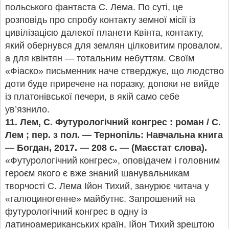
польського фантаста С. Лема. По суті, це
розповідь про спробу контакту земної місії із
цивілізацією далекої планети Квінта, контакту,
який обернувся для землян цілковитим провалом,
а для квінтян — тотальним небуттям. Своїм
«Фіаско» письменник наче стверджує, що людство
доти буде приречене на поразку, допоки не вийде
із платонівської печери, в якій само себе
ув’язнило.
11.
Лем, С. Футурологічний конгрес : роман / С.
Лем ; пер. з пол. — Тернопіль: Навчальна книга
— Богдан, 2017. — 208 с. — (Маєстат слова).
«Футурологічний конгрес», оповідачем і головним
героєм якого є вже знаний шанувальникам
творчості С. Лема Ійон Тихий, занурює читача у
«галюциногенне» майбутнє. Запрошений на
футурологічний конгрес в одну із
латиноамериканських країн, Ійон Тихий зрештою