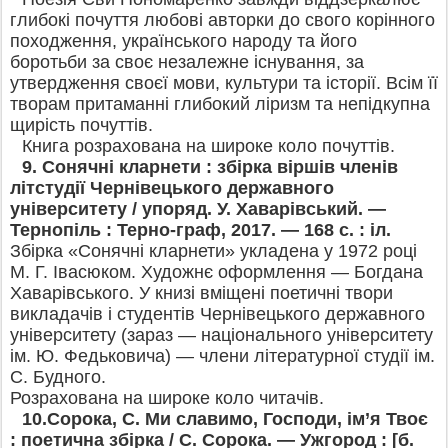
глибокі почуття любові авторки до свого корінного
походження, українського народу та його
боротьби за своє незалежне існування, за
утвердження своєї мови, культури та історії. Всім її
творам притаманні глибокий ліризм та непідкупна
щирість почуттів.
Книга розрахована на широке коло почуттів.
9.
Сонячні кларнети : збірка віршів членів
літстудії Чернівецького державного
університету / упоряд. У. Хаварівський. —
Тернопіль : Терно-граф, 2017. — 168 с. : іл.
Збірка «Сонячні кларнети» укладена у 1972 році
М. Г. Івасюком. Художнє оформлення — Богдана
Хаварівського. У книзі вміщені поетичні твори
викладачів і студентів Чернівецького державного
університету (зараз — національного університету
ім. Ю. Федьковича) — члени літературної студії ім.
С. Будного.
Розрахована на широке коло читачів.
10.
Сорока, С. Ми славимо, Господи, ім’я Твоє
: поетична збірка /
С. Сорока. — Ужгород : [б.