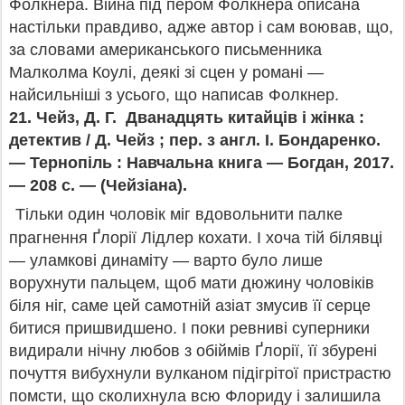
Фолкнера. Війна під пером Фолкнера описана
настільки правдиво, адже автор і сам воював, що,
за словами американського письменника
Малколма Коулі, деякі зі сцен у романі —
найсильніші з усього, що написав Фолкнер.
21. Чейз, Д. Г. Дванадцять китайців і жінка :
детектив / Д. Чейз ; пер. з англ. І. Бондаренко.
— Тернопіль : Навчальна книга — Богдан, 2017.
— 208 с. — (Чейзіана).
Тільки один чоловік міг вдовольнити палке
прагнення Ґлорії Лідлер кохати. І хоча тій білявці
— уламкові динаміту — варто було лише
ворухнути пальцем, щоб мати дюжину чоловіків
біля ніг, саме цей самотній азіат змусив її серце
битися пришвидшено. І поки ревниві суперники
видирали нічну любов з обіймів Ґлорії, її збурені
почуття вибухнули вулканом підігрітої пристрастю
помсти, що сколихнула всю Флориду і залишила