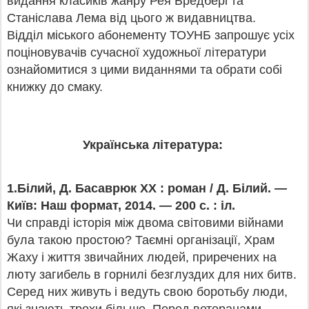
видання класиків жанру Рея Бредбері та
Станіслава Лема від цього ж видавництва.
Відділ міського абонементу ТОУНБ запрошує усіх
поціновувачів сучасної художньої літератури
ознайомитися з цими виданнями та обрати собі
книжку до смаку.
Українська література:
1.Білий, Д. Басаврюк ХХ : роман / Д. Білий. —
Київ: Наш формат, 2014. — 200 с. : іл.
Чи справді історія між двома світовими війнами
була такою простою? Таємні організації, Храм
Жаху і життя звичайних людей, приречених на
люту загибель в горнилі безглуздих для них битв.
Серед них живуть і ведуть свою боротьбу люди,