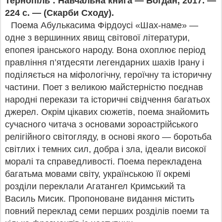
Тернопіль : Навчальна книга — Богдан, 2017. —
224 с. — (Скарби Сходу).
Поема Абулькасима Фірдоусі «Шах-наме» —
одне з вершинних явищ світової літератури,
епопея іранського народу. Вона охоплює період
правління п’ятдесяти легендарних шахів Ірану і
поділяється на міфологічну, героїчну та історичну
частини. Поет з великою майстерністю поєднав
народні перекази та історичні свідчення багатьох
джерел. Окрім цікавих сюжетів, поема знайомить
сучасного читача з основами зороастрійського
релігійного світогляду, в основі якого — боротьба
світлих і темних сил, добра і зла, ідеали високої
моралі та справедливості. Поема перекладена
багатьма мовами світу, українською її окремі
розділи переклали Агатангел Кримський та
Василь Мисик. Пропоноване видання містить
повний переклад семи перших розділів поеми та