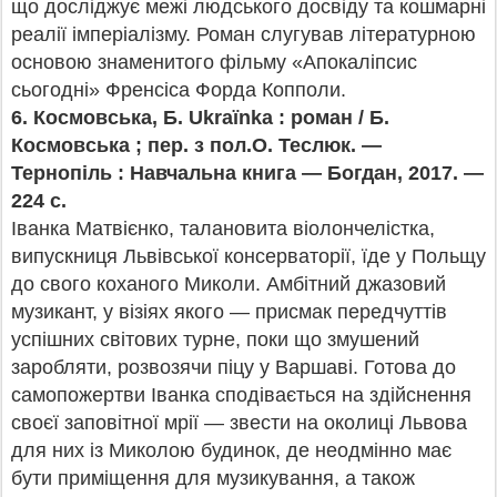
що досліджує межі людського досвіду та кошмарні
реалії імперіалізму. Роман слугував літературною
основою знаменитого фільму «Апокаліпсис
сьогодні» Френсіса Форда Копполи.
6.
Космовська, Б. Ukraïnka : роман / Б.
Космовська ; пер. з пол.
О. Теслюк. —
Тернопіль : Навчальна книга — Богдан, 2017. —
224 c.
Іванка Матвієнко, талановита віолончелістка,
випускниця Львівської консерваторії, їде у Польщу
до свого коханого Миколи. Амбітний джазовий
музикант, у візіях якого — присмак передчуттів
успішних світових турне, поки що змушений
заробляти, розвозячи піцу у Варшаві. Готова до
самопожертви Іванка сподівається на здійснення
своєї заповітної мрії — звести на околиці Львова
для них із Миколою будинок, де неодмінно має
бути приміщення для музикування, а також