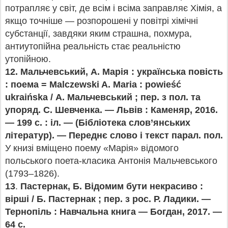
потрапляє у світ, де всім і всіма заправляє Хімія, а
якщо точніше — розпорошені у повітрі хімічні
субстанції, завдяки яким страшна, похмура,
антиутопійна реальність стає реальністю
утопійною.
12.
Мальчевський, А. Марія : українська повість
: поема = Malczewski A. Maria : powieść
ukraińska / А. Мальчевський ; пер. з пол. та
упоряд. С. Шевченка. — Львів : Каменяр, 2016.
— 199 с. : іл. — (Бібліотека слов’янських
літератур). — Переднє слово і текст парал. пол.
У книзі вміщено поему «Марія» відомого
польського поета-класика Антонія Мальчевського
(1793–1826).
13
.
Пастернак, Б. Відомим бути некрасиво :
вірші / Б. Пастернак ; пер. з рос. Р. Ладики. —
Тернопіль : Навчальна книга — Богдан, 2017. —
64 с.