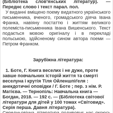
(Бібліотека слов’янських літератур). —
Переднє слово і текст парал. пол.
У виданні вміщено поему видатного українського
письменника, вченого, громадського діяча Івана
Франка, навіяну постаттю і життям великого
полеміста-письменника Івана Вишенського. Текст
подається мовою оригіналу і в перекладі
польською, здійсненому сином автора поеми —
Петром Франком.
Зарубіжна література:
1.
Боте, Г. Книга веселих і не дуже, проте
завше повчальних історій життя та смерті
веселуна і крутія Тіля Ойленшпіґеля :
анекдотичні оповідки / Г. Боте ; пер. з нім. Р.
Матієва. — Тернопіль: Навчальна книга —
Богдан,
2018. — 192 с. — (Бібліотека світової
літератури для дітей у 100 томах «Світовид».
Серія перша. Давня література).
Середньовічна література подивовує нас якоюсь