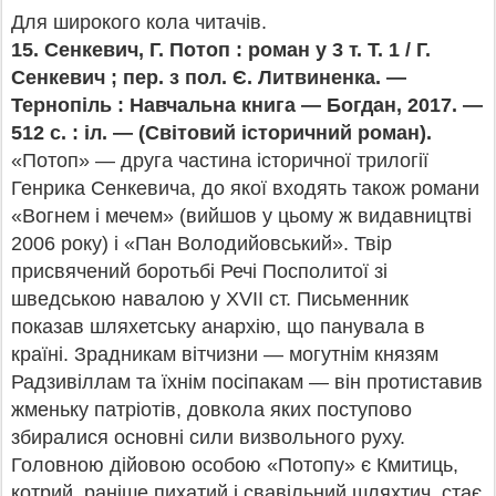
Для широкого кола читачів.
15.
Сенкевич, Г. Потоп : роман у 3 т. Т. 1 / Г.
Сенкевич ; пер. з пол.
Є. Литвиненка. —
Тернопіль : Навчальна книга — Богдан, 2017. —
512 с. :
іл. — (Світовий історичний роман).
«Потоп» — друга частина історичної трилогії
Генрика Сенкевича, до якої входять також романи
«Вогнем і мечем» (вийшов у цьому ж видавництві
2006 року) і «Пан Володийовський». Твір
присвячений боротьбі Речі Посполитої зі
шведською навалою у ХVІІ ст. Письменник
показав шляхетську анархію, що панувала в
країні. Зрадникам вітчизни — могутнім князям
Радзивіллам та їхнім посіпакам — він протиставив
жменьку патріотів, довкола яких поступово
збиралися основні сили визвольного руху.
Головною дійовою особою «Потопу» є Кмитиць,
котрий, раніше пихатий і свавільний шляхтич, стає