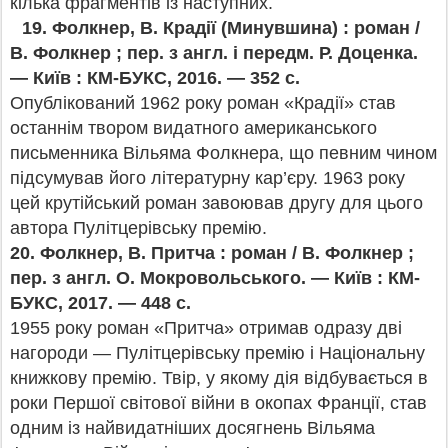
кілька фрагментів із наступних.
19.
Фолкнер, В. Крадії (Минувшина) : роман /
В. Фолкнер ; пер. з англ. і передм. Р. Доценка.
— Київ : КМ-БУКС, 2016. — 352 с.
Опублікований 1962 року роман «Крадії» став
останнім твором видатного американського
письменника Вільяма Фолкнера, що певним чином
підсумував його літературну кар’єру. 1963 року
цей крутійський роман завоював другу для цього
автора Пулітцерівську премію.
20. Фолкнер, В. Притча : роман / В. Фолкнер ;
пер. з англ. О. Мокровольського. — Київ : КМ-
БУКС, 2017. — 448 с.
1955 року роман «Притча» отримав одразу дві
нагороди — Пулітцерівську премію і Національну
книжкову премію. Твір, у якому дія відбувається в
роки Першої світової війни в окопах Франції, став
одним із найвидатніших досягнень Вільяма