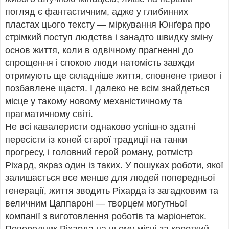
погляд є фантастичним, адже у глибинних
пластах цього тексту — міркування Юнґера про
стрімкий поступ людства і занадто швидку зміну
основ життя, коли в одвічному прагненні до
спрощення і спокою люди натомість завжди
отримують ще складніше життя, сповнене тривог і
позбавлене щастя. І далеко не всім знайдеться
місце у такому новому механістичному та
прагматичному світі.
Не всі кавалеристи однаково успішно здатні
пересісти із коней старої традиції на танки
прогресу, і головний герой роману, ротмістр
Ріхард, якраз один із таких. У пошуках роботи, якої
залишається все менше для людей попередньої
генерації, життя зводить Ріхарда із загадковим та
величним Цаппароні — творцем могутньої
компанії з виготовлення роботів та маріонеток.