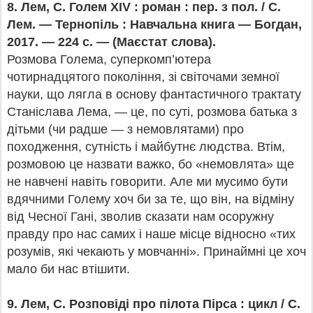
8.
Лем, С. Голем XIV : роман : пер. з пол. / С.
Лем. — Тернопіль : Навчальна книга — Богдан,
2017. — 224 с. — (Маєстат слова).
Розмова Голема, суперкомп’ютера
чотирнадцятого покоління, зі світочами земної
науки, що лягла в основу фантастичного трактату
Станіслава Лема, — це, по суті, розмова батька з
дітьми (чи радше — з немовлятами) про
походження, сутність і майбутнє людства. Втім,
розмовою це назвати важко, бо «немовлята» ще
не навчені навіть говорити. Але ми мусимо бути
вдячними Голему хоч би за те, що він, на відміну
від Чесної Гані, зволив сказати нам осоружну
правду про нас самих і наше місце відносно «тих
розумів, які чекають у мовчанні». Принаймні це хоч
мало би нас втішити.
9.
Лем, С. Розповіді про пілота Пірса : цикл / С.