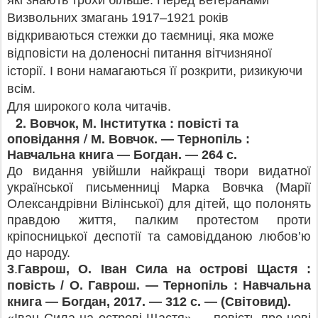
які знають трохи більше. Перед ветеранами
Визвольних змагань 1917–1921 років
відкриваються стежки до таємниці, яка може
відповісти на доленосні питання вітчизняної
історії. І вони намагаються її розкрити, ризикуючи
всім.
Для широкого кола читачі
в.
2.
, М.
:
Вовчок
Інститутка
повісті та
/ М. Вовчок.
оповідання
— Тернопіль :
Навчальна книга — Богдан. — 264 с.
До видання увійшли найкращі твори видатної
української письменниці Марка Вовчка (Марії
Олександрівни Вілінської) для дітей, що полонять
правдою життя, палким протестом проти
кріпосницької деспотії та самовідданою любов’ю
до народу.
3
.
Гаврош, О. Іван Сила на острові Щастя :
повість / О. Гаврош. — Тернопіль : Навчальна
книга — Богдан, 2017. — 312 с. — (Світовид).