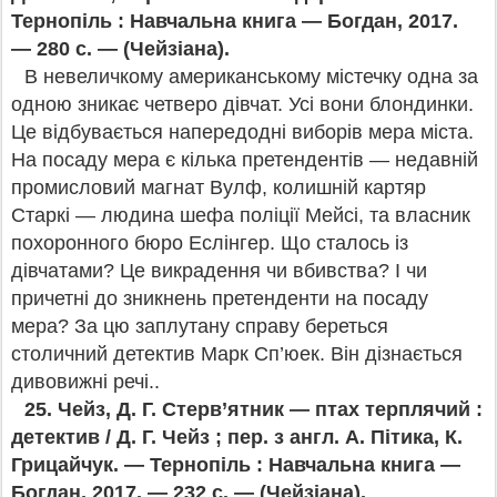
Тернопіль : Навчальна книга — Богдан, 2017.
—
280 с. — (Чейзіана).
В невеличкому американському містечку одна за
одною зникає четверо дівчат. Усі вони блондинки.
Це відбувається напередодні виборів мера міста.
На посаду мера є кілька претендентів — недавній
промисловий магнат Вулф, колишній картяр
Старкі — людина шефа поліції Мейсі, та власник
похоронного бюро Еслінгер. Що сталось із
дівчатами? Це викрадення чи вбивства? І чи
причетні до зникнень претенденти на посаду
мера? За цю заплутану справу береться
столичний детектив Марк Сп’юек. Він дізнається
дивовижні речі..
25.
Чейз, Д. Г. Стерв’ятник — птах терплячий :
детектив / Д. Г. Чейз ; пер. з англ. А. Пітика, К.
Грицайчук. — Тернопіль : Навчальна книга —
Богдан, 2017. — 232 с. — (Чейзіана).