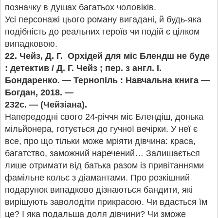
позначку в душах багатьох чоловіків.
Усі персонажі цього роману вигадані, й будь-яка
подібність до реальних героїв чи подій є цілком
випадковою.
22.
Чейз, Д. Г. Орхідей для міс Блендш не буде
: детектив / Д. Г. Чейз ; пер. з англ. І.
Бондаренко. — Тернопіль : Навчальна книга —
Богдан, 2018. —
232с. — (Чейзіана).
Напередодні свого 24-річчя міс Блендіш, донька
мільйонера, готується до гучної вечірки. У неї є
все, про що тільки може мріяти дівчина: краса,
багатство, заможний наречений… Залишається
лише отримати від батька разом із привітаннями
фамільне кольє з діамантами. Про розкішний
подарунок випадково дізнаються бандити, які
вирішують заволодіти прикрасою. Чи вдасться їм
це? І яка подальша доля дівчини? Чи зможе