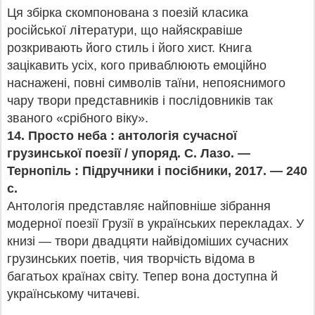
Ця збірка скомпонована з поезій класика
російської л
і
тератури, що найяскравіше
розкривають його стиль і його хист. Книга
зацікавить усіх, кого приваблюють емоційно
наснажені, повні символів таїни, непояснимого
чару твори представників і послідовників так
званого «срібного віку».
14.
Просто неба : антологія сучасної
грузинської поезії / упоряд. С. Лазо. —
Тернопіль : Підручники і посібники, 2017. — 240
с.
Антологія представляє найповніше зібрання
модерної поезії Грузії в українських перекладах. У
книзі — твори двадцяти найвідоміших сучасних
грузинських поетів, чия творчість відома в
багатьох країнах світу. Тепер вона доступна й
українському читачеві.