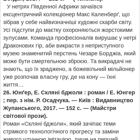
У нетрях Південної Африки зачаївся
ексцентричний колекціонер Макс Каленберґ, що
зібрав у себе найвизначніші художні скарби світу.
Усі підступи до маєтку охороняються жорстокими
зулусами. Команда професіоналів вирушає у нетрі
Драконових гір, аби викрасти з неприступного
музею знаменитий перстень Чезаре Борджіа, який
може бути смертельною зброєю. Та викрадачі не
знають, що їх зраджено, а божевільний мільйонер
уже розпочав власну гру, де на кону — їхні
життя…
26.
Юнґер, Е. Скляні бджоли : роман / Е. Юнгер
; пер. з нім. Р. Осадчука. —
Київ : Видавництво
Жупанського, 2017. — 152 с. — (Майстри
світової прози).
Роман «Скляні бджоли», який зачіпає теми
стрімкого технологічного прогресу та заміни
живого штучною імітацією, лише на перший