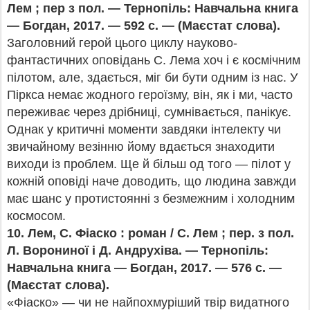
Лем ; пер з пол. — Тернопіль: Навчальна книга
— Богдан, 2017. — 592 с. — (Маєстат слова).
Заголовний герой цього циклу науково-
фантастичних оповідань С. Лема хоч і є космічним
пілотом, але, здається, міг би бути одним із нас. У
Піркса немає жодного героїзму, він, як і ми, часто
переживає через дрібниці, сумнівається, панікує.
Однак у критичні моменти завдяки інтелекту чи
звичайному везінню йому вдається знаходити
виходи із проблем. Ще й більш од того — пілот у
кожній оповіді наче доводить, що людина завжди
має шанс у протистоянні з безмежним і холодним
космосом.
10.
Лем, С. Фіаско : роман / С. Лем ; пер. з пол.
Л. Ворониної і
Д. Андрухіва. — Тернопіль:
Навчальна книга — Богдан, 2017. — 576 с. —
(Маєстат слова).
«Фіаско» — чи не найпохмуріший твір видатного