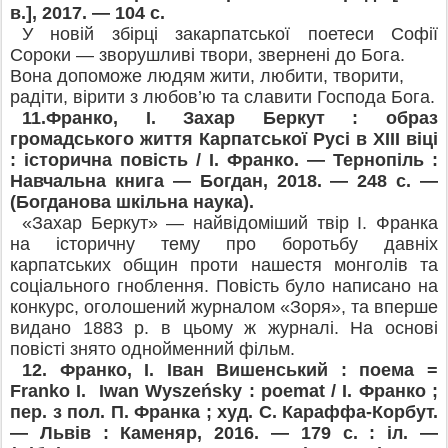
в.], 2017. — 104 с.
У новій збірці закарпатської поетеси Софії
Сороки — зворушливі твори, звернені до Бога.
Вона допоможе людям жити, любити, творити,
радіти, вірити з любов’ю та славити Господа Бога.
11.
Франко, І. Захар Беркут : образ
громадського життя Карпатської Русі в
XIII віці
: історична повість / І. Франко. — Тернопіль :
Навчальна книга —
Богдан, 2018. — 248 с. —
(Богданова шкільна наука).
«Захар Беркут» — найвідоміший твір І. Франка
на історичну тему про боротьбу давніх
карпатських общин проти нашестя монголів та
соціального гноблення. Повість було написано на
конкурс, оголошений журналом «Зоря», та вперше
видано 1883 р. в цьому ж журналі. На основі
повісті знято однойменний фільм.
12.
Франко, І. Іван Вишенський : поема =
Franko I. Iwan Wyszeńsky : poemat / І. Франко ;
пер. з пол. П. Франка ; худ. С. Караффа-Корбут.
— Львів : Каменяр, 2016. — 179 с. : іл. —