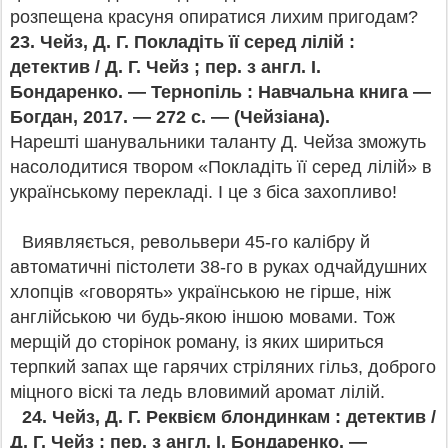
розпещена красуня опиратися лихим пригодам?
23.
Чейз, Д. Г. Покладіть її серед лілій :
детектив / Д. Г. Чейз ; пер. з англ. І.
Бондаренко. — Тернопіль : Навчальна книга —
Богдан, 2017. — 272 с. — (Чейзіана).
Нарешті шанувальники таланту Д. Чейза зможуть
насолодитися твором «Покладіть її серед лілій» в
українському перекладі. І це з біса захопливо!
Виявляється, револьвери 45-го калібру й
автоматичні пістолети 38-го в руках одчайдушних
хлопців «говорять» українською не гірше, ніж
англійською чи будь-якою іншою мовами. Тож
мерщій до сторінок роману, із яких шириться
терпкий запах ще гарячих стріляних гільз, доброго
міцного віскі та ледь вловимий аромат лілій.
24.
Чейз, Д. Г. Реквієм блондинкам : детектив /
Д. Г. Чейз ; пер. з англ. І. Бондаренко. —