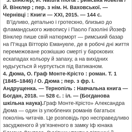
3.
Вінклер, Й. Natura morta : римська новела /
Й. Вінклер ; пер. з нім. Н. Ваховської. —
Чернівці : Книги — ХХI, 2015. — 144 с.
В’їдливо, детально і гротескно, близько до
фламандського живопису і Паоло Газоліні Йозеф
Вінклер пише свій натюрморт — римський базар
на П’яцца Вітторіо Емануеле, де в робочі дні життя
перемежоване розкішшю смерті у барокових
ескападах кольору й запаху, а на вихідних
нудьгується й нуртується під Ватиканом.
4.
Дюма, О. Граф Монте-Крісто : роман. Т. 1
(1845–1846) / О. Дюма ; пер. з фр. І.
Андрущенка. — Тернопіль : Навчальна книга —
Богдан, 2018. — 528 с. : іл. — (Богданова
шкільна наука).
Граф Монте-Крісто» Александра
Дюма — один із улюблених романів багатьох
поколінь читачів. Це розповідь про несправедливо
засудженого й ув’язненого в замку Іф юнака