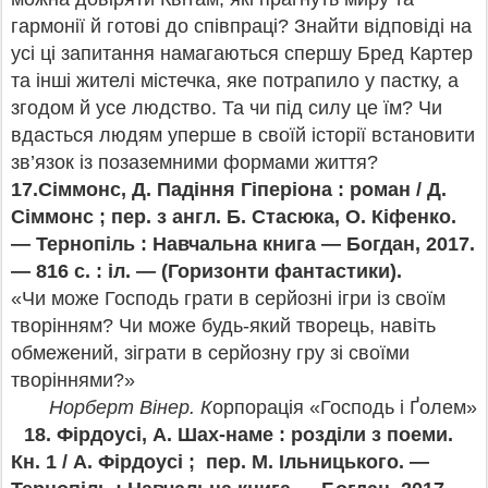
гармонії й готові до співпраці? Знайти відповіді на
усі ці запитання намагаються спершу Бред Картер
та інші жителі містечка, яке потрапило у пастку, а
згодом й усе людство. Та чи під силу це їм? Чи
вдасться людям уперше в своїй історії встановити
зв’язок із позаземними формами життя?
17.Сіммонс, Д. Падіння Гіперіона : роман / Д.
Сіммонс ; пер. з англ. Б. Стасюка, О. Кіфенко.
— Тернопіль : Навчальна книга — Богдан, 2017.
— 816 с. : іл. — (Горизонти фантастики).
«Чи може Господь грати в серйозні ігри із своїм
творінням? Чи може будь-який творець, навіть
обмежений, зіграти в серйозну гру зі своїми
творіннями?»
Норберт Вінер. К
орпорація «Господь і Ґолем»
18.
Фірдоусі, А. Шах-наме : розділи з поеми.
Кн. 1 / А. Фірдоусі ; пер. М. Ільницького. —