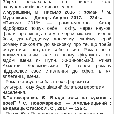
Збірка розрахована на широке коло
шанувальників поетичного сл
ова.
7.Мурашкин, М. Письмо 2016 : роман / М.
Мурашкин. — Днепр : Акцент, 2017. — 224 с.
«Письмо 2016» — роман-монолог. Автор
відображає пошук себе і світу. Через наукові
факти про кінець світу і через містичні вчення
йоги, дзен-буддизму, даосизму, суфізму герой
роману приходить до висновку про те, що треба
рятуватися, рятувати себе і світ. Роман не є
документальним, але в ньому фігурують такі
відомі імена як Путін, Жириновський, Ринат
Ахметов, Коломойський. Тут герой роману
підкреслює своє ставлення до сфер, в які
вплетені ці імена.
Роман стосується багатьох сфер життя і
культури. Тому буде цікавий багатьом верствам
населення.
8.Пономаренко, Є. Впаде роса на суховії :
поезії / Є. Пономаренко. — Хмельницький :
Видавець Стасюк Л. С., 2017 — 135 с.
Поезія Єви Пономаренко завжди віддзеркалює