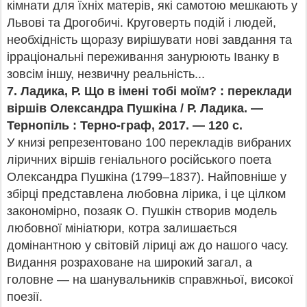
кімнати для їхніх матерів, які самотою мешкають у
Львові та Дрогобичі. Круговерть подій і людей,
необхідність щоразу вирішувати нові завдання та
ірраціональні переживання занурюють Іванку в
зовсім іншу, незвичну реальність...
7.
Ладика, Р. Що в імені тобі моїм? : переклади
віршів Олександра Пушкіна / Р. Ладика. —
Тернопіль : Терно-граф, 2017. — 120 с.
У книзі репрезентовано 100 перекладів вибраних
ліричних віршів геніального російського поета
Олександра Пушкіна (1799–1837). Найповніше у
збірці представлена любовна лірика, і це цілком
закономірно, позаяк О. Пушкін створив модель
любовної мініатюри, котра залишається
домінантною у світовій ліриці аж до нашого часу.
Видання розраховане на широкий загал, а
головне — на шанувальників справжньої, високої
поезії.