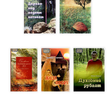
і випадково поставили Мішу і Раєн у пару для листування. Їх розділя
ні думки і захоплення. Тільки одне з одним вони могли бути по-спр
ли їх на плаву в найтяжчі моменти дорослішання. Довгі сім років у
шукати одне одного в соцмережах, жодних телефонних дзвінків, жо
 вирішив порушити домовленість і побачити Раєн... Це була ненави
ть не здогадувалася, що перед нею Міша, її Міша. Дівчина не розум
о, чому він зник з її життя. Однак вона готова на все, аби повернути
ерс Ерікссон.
 вершин професіоналізму, є дві новини - приємна й не надто. Почні
вній справі дуже багато часу, немає гарантії, що рухатиметеся впе
ин, щоб стати експертом» є неефективною, стверджує психолог Ан
, що шлях до вершини існує й дістатися туди може будь-хто.
оків вивчав історії видатних людей із різних сфер - олімпійських че
та дійшов висновку, що таємниця криється у здатності обрати правиль
ся на потрібних навичках.
!