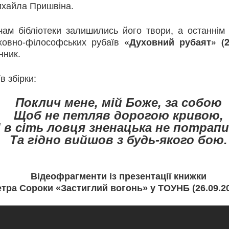
хайла Пришвіна.
ого 1942 року її заарештували разом із чоловіком Михайлом. Перед 
апо вона залишила останній напис: «Тут сиділа і звідси йде на розс
одружжя Теліг було розстріляне в Бабиному Яру. Їй було лише 35 ро
ам бібліотеки залишились його твори, а останнім 
не встигла видати жодної поетичної збірки. Більшість її рукописів 
уховно-філософських рубаїв
«Духовний рубаят» (2
ки збереженим копіям у 1946 році в еміграції побачила світ збірка
нник.
илу її поетичного слова.
ня народження Олени Теліги, але її творчість і сьогодні звучить на
, як Олена, сучасна українська література має міцний духовний фун
в збірки:
иною традиції, яку сьогодні продовжують сучасні українські письме
національної пам’яті.
Поклич мене, мій Боже, за собою
Щоб не петляв дорогою кривою,
І в сіть ловця зненацька не потрапи
Та гідно вийшов з будь-якого бою.
Відеофрагменти із презентації книжки
тра Сороки «Застиглий вогонь» у ТОУНБ (26.09.20
тор:
Відділ міського абонементу ТОУНБ
, опубліковано
3 weeks ago
т