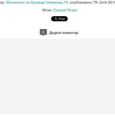
ор:
Абонемент на бульварі Шевченка,15
, опубліковано
7th June 201
Мітки:
Сорока Петро
0
Додати коментар
тор:
Відділ міського абонементу ТОУНБ
, опубліковано
3 weeks ago
т