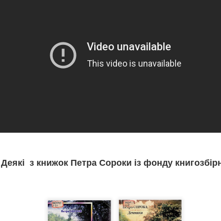
0
Додати коментар
 МЕНЮ НА ВИХІДНІ ДНІ ВІД ПРОЧИТАЙ.КНИГ
🍨
НА ВИХІДНІ ДНІ ВІД ПРОЧИТАЙ.КНИГОЗБІРНЯ
пан Процюк.
ман про Григора Тютюнника - дещо несподівана спроба заглянути у
Деякі з книжок Петра Сороки із фонду книгозбірн
авторів в історії української літератури другої половини ХХ століття.
о світлий у своїй людиноцентринчності й людяності - власне, найва
исьменників, що увійшли в літературу в роки "великої відлиги" і для 
у" виявлялися смертельно несприятливими як для творчості, так і дл
глас .