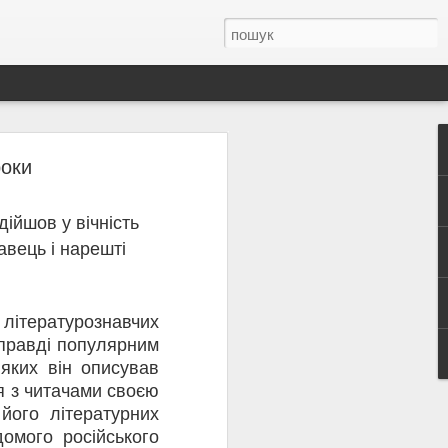
роки
ідійшов у вічність
 Олена Теліга —
авець і нарешті
анізації українських
льної самоідентичності
духовного вибору: «Та
 літературознавчих
тя Україні та її
 справді популярним
 чи страху. Вона писала
 яких він описував
еліги слово було не
ся з читачами своєю
його літературних
Спілку українських
домого російського
у, вона відмовилася