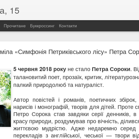
а, 15
Прочитане
Буккроссинг
Контакти
«Розстріляна зоря української поезії»
міла «Симфонія Петриківського лісу» Петра Со
їнської поезії»
одження Олени Теліги (1906–1942)
не стало
. В
5 червня 2018 року
Петра Сороки
 по собі не лише вірші, а й приклад незламності. Саме такою була
талановитий поет, прозаїк, критик, літературозн
бліцистка, літературна критикиня, громадська діячка та членкиня Орг
палкий природолюб та натураліст.
д України, вона свідомо обрала бути українкою. Її шлях до націона
зкомпромісним. Саме тоді прозвучали слова, які стали символом її 
Автор повістей і романів, поетичних збірок,
а!» Відтоді Олена говорила лише українською, присвятивши своє жит
нарисів і монографій, творів для дітей. Проте
истрасна й сповнена внутрішньої свободи. У ній немає місця покорі
Петро Сорока став завдяки серії денників, в
чу гідність, боротьбу та відповідальність перед Батьківщиною. Для Т
красу природи, роздумував про вічність, ділив
но стало зброєю.
життєвою мудрістю. Адже недаремно серед 
 війни Олена Теліга повернулася до окупованого Києва, де очолила 
перекладів з англійської, чеської — твори ві
увала літературний додаток «Літаври». Попри смертельну небезпек