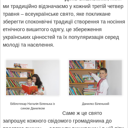
ми традиційно відзначаємо
у кожний третій четвер
травня
– всеукраїнське свято, яке покликане
зберегти споконвічні традиції створення та носіння
етнічного вишитого одягу, це збереження
українських цінностей та їх популяризація серед
молоді та населення.
Бібілотекар Наталія Біленька із
Данилко Біленький
сином Данилком
Саме ж це свято
запрошує кожного свідомого громадянина до