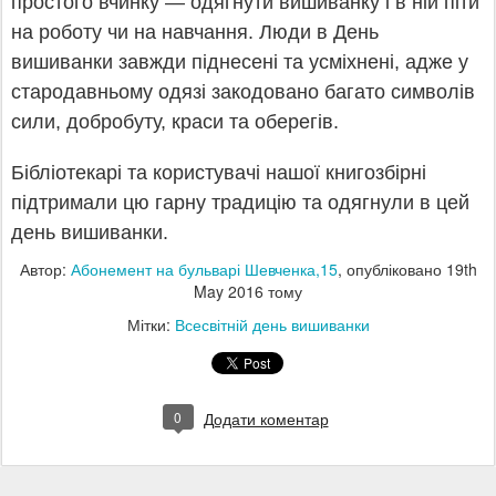
простого вчинку — одягнути вишиванку і в ній піти
на роботу чи на навчання. Люди в День
вишиванки завжди піднесені та усміхнені, адже у
стародавньому одязі закодовано багато символів
сили, добробуту, краси та оберегів.
Бібліотекарі та користувачі нашої книгозбірні
підтримали цю гарну традицію та одягнули в цей
день вишиванки.
Автор:
Абонемент на бульварі Шевченка,15
, опубліковано
19th
May 2016
тому
Мітки:
Всесвітній день вишиванки
0
Додати коментар