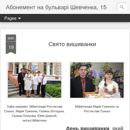
Абонемент на бульварі Шевченка, 15
Pages
MAY
Свято вишиванки
19
Зліва направо: бібліотекарі Ростислав
Бібліотекарі Марія Гуменна та
Гунько, Марія Гуменна, Галина Лотоцька.
Ростислав Гунько
Галина Польова, Юлія Шергей,
читачі бібліотеки
День вишиванки
, який