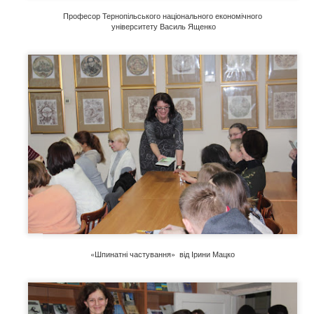
дзвичайно глибокий психологічний роман, у якому йдеться про боя
Професор Тернопільського національного економічного
університету Василь Ященко
 любові» переплітаються три різні історії любові із різних етапів жи
росторі, відчуваючи пульсуючу енергію переплетених доль. «Три люб
й сюжет, але й через важливі філософські питання, що висвітлює 
кладені майстерними українськими перекладачами, відкривають нов
ів, життєвих випробувань і непохитної віри в людину. Спадщина Арч
частиною світової літератури, надихаючи на роздуми про справжні 
вачів творчості Арчибальда Кроніна завітати у відділ міського абон
рущими творами письменника.
«Шпинатні частування» від Ірини Мацко