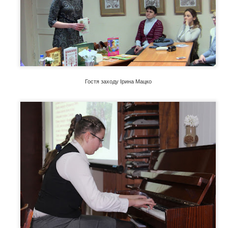
і випадково поставили Мішу і Раєн у пару для листування. Їх розділя
ні думки і захоплення. Тільки одне з одним вони могли бути по-спр
ли їх на плаву в найтяжчі моменти дорослішання. Довгі сім років у
шукати одне одного в соцмережах, жодних телефонних дзвінків, жо
 вирішив порушити домовленість і побачити Раєн... Це була ненави
ть не здогадувалася, що перед нею Міша, її Міша. Дівчина не розум
о, чому він зник з її життя. Однак вона готова на все, аби повернути
Гостя заходу Ірина Мацко
ерс Ерікссон.
 вершин професіоналізму, є дві новини - приємна й не надто. Почні
вній справі дуже багато часу, немає гарантії, що рухатиметеся впе
ин, щоб стати експертом» є неефективною, стверджує психолог Ан
, що шлях до вершини існує й дістатися туди може будь-хто.
оків вивчав історії видатних людей із різних сфер - олімпійських че
та дійшов висновку, що таємниця криється у здатності обрати правиль
ся на потрібних навичках.
!