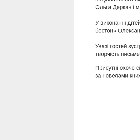
залишити місто. 9 лют
Ольга Деркач і м
камери київського ґест
21 лютого 1942 року п
За життя Олена Теліга 
У виконанні діте
окупантами. Лише завдя
бостон» Олексан
яка відкрила читачам с
Минуло 120 років від д
завдяки таким постатям
Увазі гостей зус
жертовність стали част
творчість письме
українського слова та 
Присутні охоче 
за новелами кни
Ав