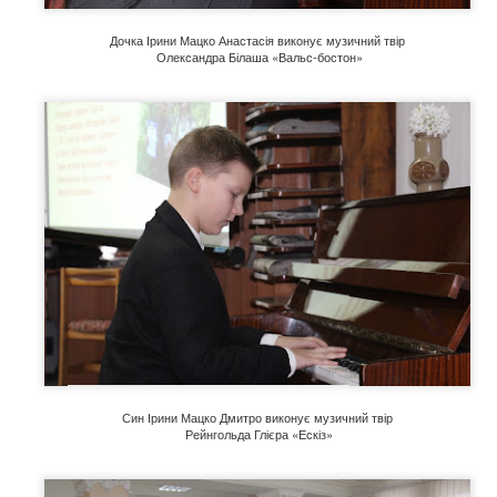
Дочка Ірини Мацко Анастасія виконує музичний твір
Олександра Білаша «Вальс-бостон»
тор:
Відділ міського абонементу ТОУНБ
, опубліковано
3 weeks ago
т
Син Ірини Мацко Дмитро виконує музичний твір
Рейнгольда Глієра «Ескіз»