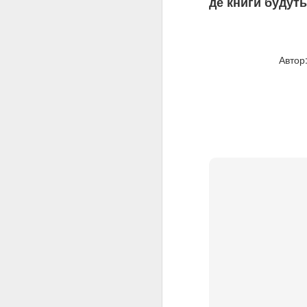
де книги будуть
Автор
🍕🍔КНИЖКОВЕ
JUL
21
КНИЖКОВЕ МЕНЮ 
Перша страва
«Місяцю, місяцю» Сте
"Місяцю, місяцю" - ро
одного з найцікавіших 
але водночас піднесен
орієнтирах покоління п
розвиненого соціалізм
Друга страва
«Панк 57» Пенелопа Ду