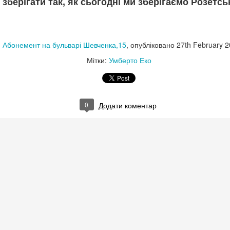
 зберігати так, як сьогодні ми зберігаємо Розетсь
0
Додати коментар
:
Абонемент на бульварі Шевченка,15
, опубліковано
27th February 
Мітки:
Умберто Еко
 МЕНЮ НА ВИХІДНІ ДНІ ВІД ПРОЧИТАЙ.КНИГ
🍨
0
Додати коментар
НА ВИХІДНІ ДНІ ВІД ПРОЧИТАЙ.КНИГОЗБІРНЯ
пан Процюк.
ман про Григора Тютюнника - дещо несподівана спроба заглянути у
авторів в історії української літератури другої половини ХХ століття.
о світлий у своїй людиноцентринчності й людяності - власне, найва
исьменників, що увійшли в літературу в роки "великої відлиги" і для 
у" виявлялися смертельно несприятливими як для творчості, так і дл
глас .