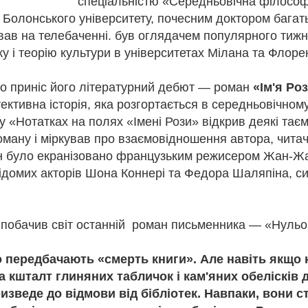
спеціальністю «Середньовічна філософі
ого 1942 року її заарештували разом із чоловіком Михайлом. Перед 
Болонського університету, почесним доктором багат
апо вона залишила останній напис: «Тут сиділа і звідси йде на розс
одружжя Теліг було розстріляне в Бабиному Яру. Їй було лише 35 ро
вав на телебаченні. був оглядачем популярного тиж
не встигла видати жодної поетичної збірки. Більшість її рукописів 
у і теорію культури в університетах Мілана та
Флорен
ки збереженим копіям у 1946 році в еміграції побачила світ збірка
илу її поетичного слова.
ня народження Олени Теліги, але її творчість і сьогодні звучить на
ко приніс його літературний дебют — роман
«Ім'я Ро
, як Олена, сучасна українська література має міцний духовний фун
ктивна історія, яка розгортається в середньовічному
иною традиції, яку сьогодні продовжують сучасні українські письме
у «Нотатках на полях «Імені Рози» відкрив деякі тає
національної пам’яті.
ману і міркував про взаємовідношення автора, читача
ан було екранізовано французьким режисером Жан-Ж
відомих акторів Шона Коннері та Федора Шаляпіна, с
ку побачив світ останній роман письменника — «Нуль
о передбачають «смерть книги». Але навіть якщо 
тор:
Відділ міського абонементу ТОУНБ
, опубліковано
3 weeks ago
т
а кшталт глиняних табличок і кам'яних обелісків д
изведе до відмови від бібліотек. Навпаки, вони с