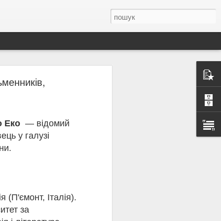
менників,
 Олена Теліга —
анізації українських
о Еко
— відомий
ець у галузі
льної самоідентичності
ни.
духовного вибору: «Та
тя Україні та її
 чи страху. Вона писала
еліги слово було не
 (П'ємонт, Італія).
Спілку українських
итет за
у, вона відмовилася