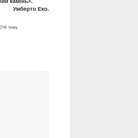
кий камінь».
Умберто Еко
.
2016
тому
ОЗБІРНЯ 🍟
 творчу лабораторію
 Твір емоційно важкий,
жливіших ціннісних
кого реалії "доби
я життя.