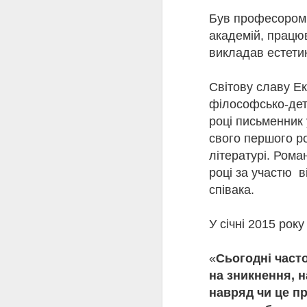
залишити місто. 9 лют
Був професором 
камери київського ґест
21 лютого 1942 року п
академій, працю
За життя Олена Теліга 
викладав естетик
окупантами. Лише завдя
яка відкрила читачам с
Минуло 120 років від д
Світову славу Е
завдяки таким постатям
філософсько-дете
жертовність стали част
році письменник 
українського слова та 
свого першого ро
літературі. Ром
році за участю 
співака.
У січні 2015 ро
«
Сьогодні част
Ав
на зникнення, н
навряд чи це пр