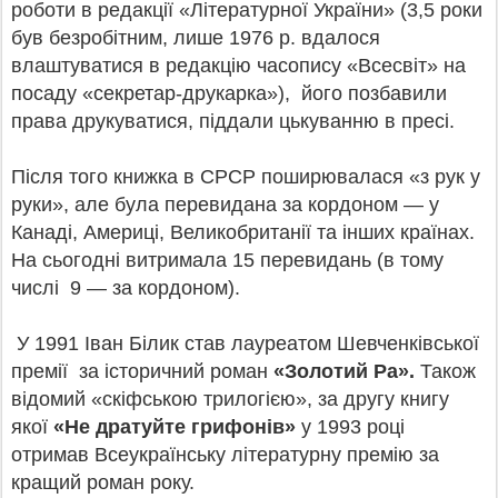
роботи в редакції «Літературної України» (3,5 роки
був безробітним, лише 1976 р. вдалося
влаштуватися в редакцію часопису «Всесвіт» на
посаду «секретар-друкарка»), його позбавили
права друкуватися, піддали цькуванню в пресі.
Після того книжка в СРСР поширювалася «з рук у
руки», але була перевидана за кордоном — у
Канаді, Америці, Великобританії та інших країнах.
На сьогодні витримала 15 перевидань (в тому
числі 9 — за кордоном).
У 1991 Іван Білик став
лауреатом Шевченківської
премії за історичний роман
«Золотий Ра».
Також
відомий «скіфською трилогією», за другу книгу
якої
«Не дратуйте грифонів»
у 1993 році
отримав Всеукраїнську літературну премію за
кращий роман року.