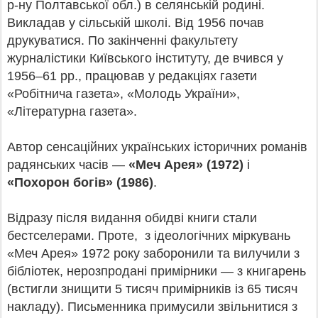
р-ну Полтавської обл.) в селянській родині.
Викладав у сільській школі. Від 1956 почав
друкуватися. По закінченні факультету
журналістики Київського інституту, де вчився у
1956–61 рр., працював у редакціях газети
«Робітнича газета», «Молодь України»,
«Літературна газета».
Автор сенсаційних українських історичних романів
радянських часів —
«Меч Арея» (1972)
і
«Похорон богів» (1986)
.
Відразу після видання обидві книги стали
бестселерами. Проте, з ідеологічних міркувань
«Меч Арея» 1972 року заборонили та вилучили з
бібліотек, нерозпродані примірники — з книгарень
(встигли знищити 5 тисяч примірників із 65 тисяч
накладу). Письменника примусили звільнитися з