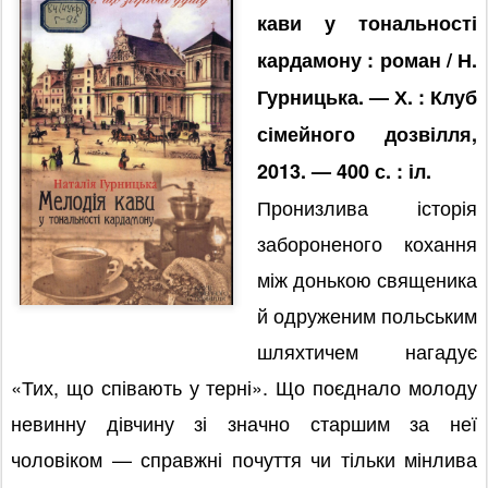
кави у тональності
кардамону : роман / Н.
Гурницька. — Х. : Клуб
сімейного дозвілля,
2013. — 400 с. : іл.
Пронизлива історія
забороненого кохання
між донькою священика
й одруженим польським
шляхтичем нагадує
«Тих, що співають у терні». Що поєднало молоду
невинну дівчину зі значно старшим за неї
чоловіком — справжні почуття чи тільки мінлива