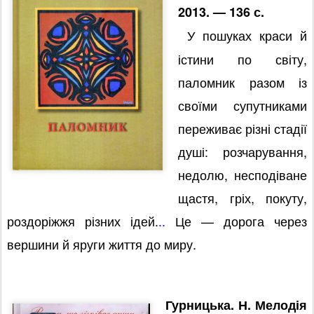
2013. — 136 с.
У пошуках краси й
істини по світу,
паломник разом із
своїми супутниками
переживає різні стадії
душі: розчарування,
недолю, несподіване
щастя, гріх, покуту,
роздоріжжя р
ізних ідей.
..
Це — дорога через
вершини й яруги життя до миру.
Гурницька. Н. Мелодія