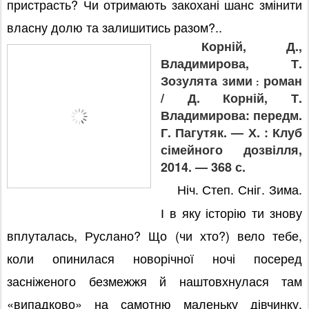
пристрасть? Чи отримають закохані шанс змінити
власну долю та залишитись разом?..
Корній,
Д.,
Владимирова, Т.
Зозулята зими
роман
:
/
Д. Корній, Т.
Владимирова: передм.
Г. Пагутяк. — Х. : Клуб
сімейного дозвілля,
2014. — 368 с.
Ніч. Степ. Сніг. Зима.
І в яку історію ти знову
вплуталась, Руслано? Що (чи хто?) вело тебе,
коли опинилася новорічної ночі посеред
засніженого безмежжя й наштовхнулася там
«випадково» на самотню маленьку дівчинку,