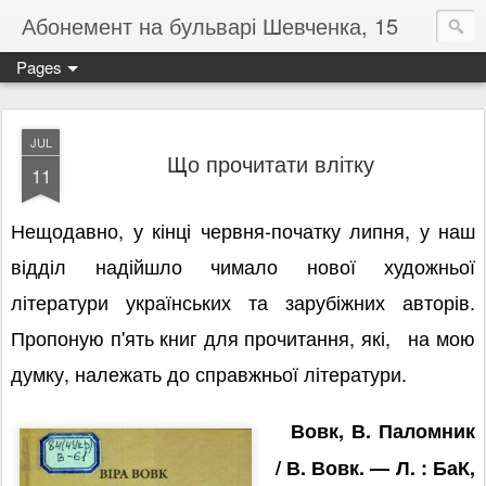
Абонемент на бульварі Шевченка, 15
Pages
JUL
Що прочитати влітку
11
Не
щодавно, у кінці червня-початку липня, у наш
відділ надійшло чимало нової художньої
літератури українських та зарубіжних авторів.
Пропоную п'ять книг для прочитання, які, на мою
думку, належать до справжньої літератури.
Вовк, В. Паломник
/ В. Вовк. — Л. : БаК
,