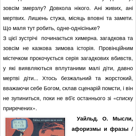
зовсім змерзлу? Довкола нікого. Ані живих, ані
мертвих. Лишень стужа, місяць вповні та замети.
Що маля тут робить, одне-однісіньке?
З цієї зустрічі починається химерна. загадкова та
зовсім не казкова зимова історія. Провінційним
містечком прокочується серія загадкових вбивств,
у які виявляються вплутаними малі діти, давно
мертві діти... Хтось безжальний та жорстокий,
вважаючи себе Богом, склав сценарій помсти, і він
не зупиниться, поки не вб'є останнього зі «списку
приречених».
Уайльд. О. Мысли,
афоризмы и фразы /