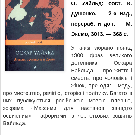
О. Уайльд: сост. К.
Душенко. — 2-е изд.,
перераб. и доп. — М.
Эксмо, 3013. — 368 с.
У книзі зібрано
понад
1300 фраз великого
дотепника Оскара
Вайльда — про життя і
смерть, про чоловіків і
жінок, про одяг і моду,
про мистецтво, релігію, історію і політику. Багато із
них публікуються російською мовою вперше,
зокрема «Максими для настанов занадто
освіченим» і афоризми із чернеткових зошитів
Вайльда
.