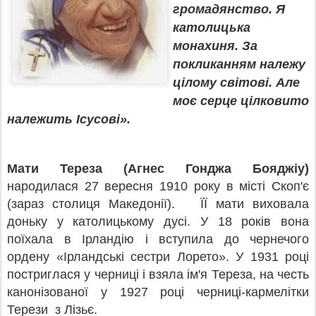
громадянство. Я
католицька
монахиня. За
покликанням належу
цілому світові. Але
моє серце цілковито
належить Ісусові».
Мати Тереза (Агнес Гонджа Бояджіу)
народилася 27 вересня 1910 року в місті Скоп'є
(зараз столиця Македонії). ЇЇ мати виховала
доньку у католицькому дусі. У 18 років вона
поїхала в Ірландію і вступила до чернечого
ордену «Ірландські сестри Лорето». У 1931 році
постриглася у черниці і взяла ім'я Тереза, на честь
канонізованої у 1927 році черниці-кармелітки
Терези з Лізьє.