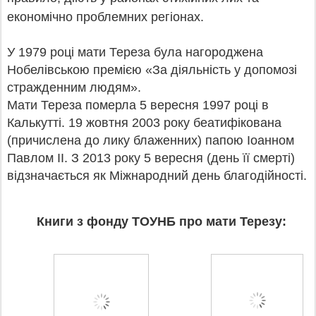
.
економічно проблемних регіонах
У 1979 році мати Тереза була нагороджена
Нобелівською премією «За діяльність у допомозі
стражденним людям».
Мати Тереза померла 5 вересня 1997 році в
Калькутті. 19 жовтня 2003 року беатифікована
(причислена до лику блаженних) папою Іоанном
Павлом II. З 2013 року 5 вересня (день її смерті)
відзначається як Міжнародний день благодійності.
Книги з фонду ТОУНБ про мати Терезу: