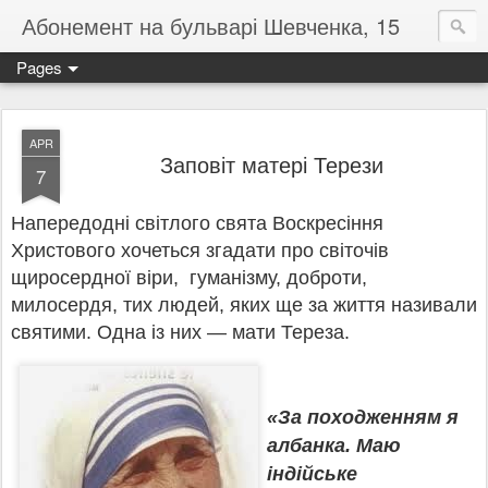
Абонемент на бульварі Шевченка, 15
Pages
APR
Заповіт матері Терези
7
Напередодні світлого свята Воскресіння
Христового хочеться згадати про світочів
щиросердної віри, гуманізму, доброти,
милосердя, тих людей, яких ще за життя називали
святими. Одна із них — мати Тереза.
«За походженням я
албанка. Маю
індійське