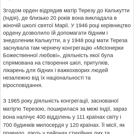
Згодом орден відрядив матір Терезу до Калькутти
(Індія), де близько 20 років вона викладала в
жіночій школі святої Марії. У 1946 році керівництво
ордену дозволило їй допомагати бідним і
знедоленим Калькутти, а у 1948 році мати Тереза
заснувала там чернечу конгрегацію «Місіонерки
Божественної любові», діяльність якої була
спрямована на створення шкіл, притулків,
лікарень для бідних і важкохворих людей
незалежно від їх національності та
віросповідання.
З 1965 року діяльність конгрегації, заснованої
матір'ю Терезою, поширилася за межі Індії, зараз
вона налічує 400 відділень у 111 країнах світу і
700 будинків милосердя у 120 країнах. Її місії, як
правило, діють у районах стихійних лих та