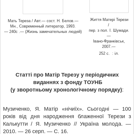
Життя Матері Терези
Мать Тереза / Авт.— сост. Н. Белов.—
/
Мн., Современный литератор, 1993.
пер. з пол. І. Шумади.
— 240с .— (Жизнь замечательных людей)
—
Івано-Франківськ,
2007.—
252 с. : іл.
Статті про Матір Терезу у періодичних
виданнях з фонду ТОУНБ
(у зворотньому хронологічному порядку)
:
Музиченко, Я. Матір «нічиїх». Сьогодні — 100
років від дня народження блаженної Терези з
Калькутти / Я. Музиченко // Україна молода. —
2010. — 26 серп. — С. 16.