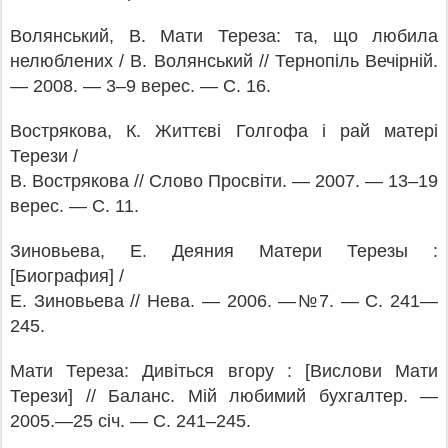
Волянський, В. Мати Тереза: та, що любила
нелюблених / В. Волянський // Тернопіль Вечірній.
— 2008. — 3
–
9 верес. — С. 16.
Вострякова, К. Життєві Голгофа і рай матері
Терези /
В. Вострякова // Слово Просвіти. — 2007. — 13
–
19
верес. — С. 11.
Зиновьева, Е. Деяния Матери Терезы :
[Биография] /
Е. Зиновьева // Нева. — 2006. —№7. — С. 241—
245.
Мати Тереза: Дивіться вгору : [Вислови Мати
Терези] // Баланс. Мій любимий бухгалтер. —
2005.—25 січ. —
С. 241
–
245.