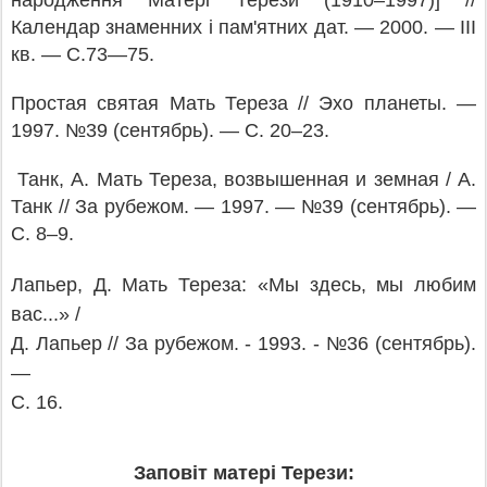
народження Матері Терези (1910
–
1997)] //
Календар знаменних і пам'ятних дат. — 2000. — III
кв. — С.73—75.
Простая святая Мать Тереза // Эхо планеты. —
1997. №39 (сентябрь). — С. 20
–
23.
Танк, А. Мать Тереза, возвышенная и земная / А.
Танк // За рубежом. — 1997. — №39 (сентябрь). —
С. 8
–
9.
Лапьер, Д. Мать Тереза: «Мы здесь, мы любим
вас...» /
Д. Лапьер // За рубежом. - 1993. - №36 (сентябрь).
—
С. 16.
Заповіт матері Терези: