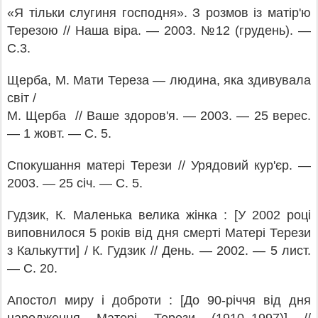
«Я тільки слугиня господня». З розмов із матір'ю
Терезою // Наша віра. — 2003. №12 (грудень). —
С.3.
Щерба, М. Мати Тереза — людина, яка здивувала
світ /
М. Щерба // Ваше здоров'я. — 2003. — 25 верес.
—
1 жовт. — С. 5.
Спокушання матері Терези // Урядовий кур'єр. —
2003. — 25 січ. — С. 5.
Гудзик, К. Маленька велика жінка : [У 2002 році
виповнилося 5 років від дня смерті Матері Терези
з Калькутти] / К. Гудзик // День. — 2002. — 5 лист.
— С. 20.
Апостол миру і доброти : [До 90-річчя від дня