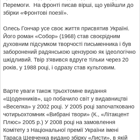
Перемоги. На фронті писав вірші, що увійшли до
збірки «Фронтові поезії».
Олесь Гончар усе своє життя присвятив Україні.
Його роман «Собор» (1968) став своєрідним
духовним підсумком творчості письменника і був
заборонений радянською цензурою як ідеологічно
шкідливий. Твір з'явився вдруге тільки через 20
років, у 1988 році, і одразу став культовим.
Варте уваги також трьохтомне видання
«Щоденників», що побачило світ у видавництві
«Веселка» у 2002 році. У 2005 році започатковано
чотирьохтомник «Вибрані твори» (К., «Літакцент
Плюс» 2005 р.) У 2008 році на замовлення
Комітету з Національної премії України імені
Тараса Шевченка видано збірку «Листи», в якій