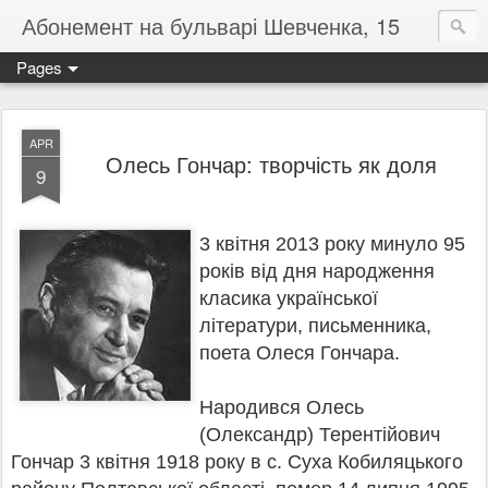
Абонемент на бульварі Шевченка, 15
Pages
APR
Олесь Гончар: творчість як доля
9
3 квітня 2013 року минуло 95
років від дня народження
класика української
літератури, письменника,
поета Олеся Гончара.
Народився Олесь
(Олександр) Терентійович
Гончар 3 квітня 1918 року в с. Суха Кобиляцького