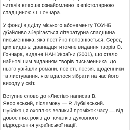
читачів вперше ознайомлено із епістолярною
спадщиною О. Гончара.
У фонді відділу міського абонементу ТОУНБ
дбайливо зберігається літературна спадщина
письменника, яка постійно поповнюється. Серед
цих видань: дванадцятитомне видання творів О.
Гончара, видане НАН України (2001), що стало
найновішим виданням творів письменника. До
нього увійшли романи, повісті, поезія, щоденники
та листування, яке вдалося зібрати на час його
виходу у світ.
Вступне слово до «Листів» написав В.
Яворівський, післямову — Р. Лубківський.
Публікація охоплює великий проміжок часу — від
довоєнних років до початків духовного
відродження української нації.