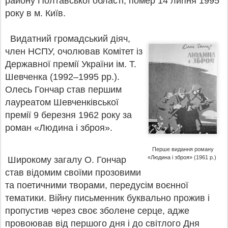
району Полтавської області, помер 14 липня 1995
року в м. Київ.
Видатний громадський діяч,
член НСПУ, очолював Комітет із
Державної премії України ім. Т.
Шевченка (1992–1995 рр.).
Олесь Гончар став першим
лауреатом Шевченківської
премії 9 березня 1962 року за
роман «Людина і зброя».
Перше видання роману
«Людина і зброя» (1961 р.)
Широкому загалу О. Гончар
став відомим своїми прозовими
та поетичними творами, передусім воєнної
тематики. Війну письменник буквально прожив і
пропустив через своє зболене серце, адже
провоював від першого дня і до світлого Дня