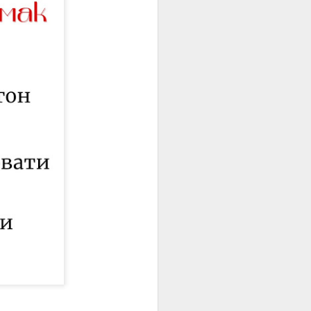
стратою на стіні
тріл Олена Теліга».
ків.
була знищена
 «Душа на сторожі»,
прочуд сучасно. Саме
дамент. Її творчість і
нники, зберігаючи силу
ому