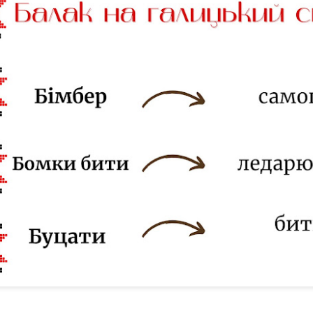
ого 1942 року її заарештували разом із чоловіком Михайлом. Перед 
апо вона залишила останній напис: «Тут сиділа і звідси йде на розс
одружжя Теліг було розстріляне в Бабиному Яру. Їй було лише 35 ро
не встигла видати жодної поетичної збірки. Більшість її рукописів 
ки збереженим копіям у 1946 році в еміграції побачила світ збірка
илу її поетичного слова.
ня народження Олени Теліги, але її творчість і сьогодні звучить на
, як Олена, сучасна українська література має міцний духовний фун
иною традиції, яку сьогодні продовжують сучасні українські письме
національної пам’яті.
тор:
Відділ міського абонементу ТОУНБ
, опубліковано
3 weeks ago
т