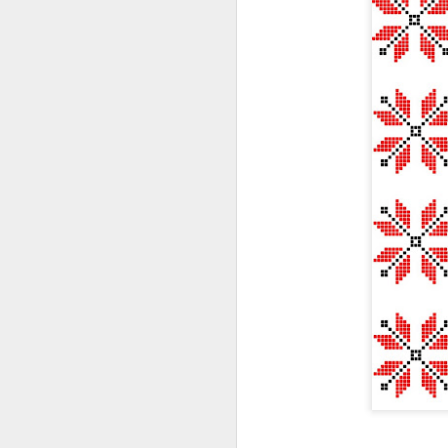
залишити місто. 9 лют
камери київського ґест
21 лютого 1942 року п
За життя Олена Теліга 
окупантами. Лише завдя
яка відкрила читачам с
Минуло 120 років від д
завдяки таким постатям
жертовність стали част
українського слова та 
Ав