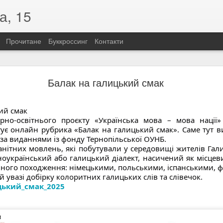
а, 15
Прочитане
Буккроссинг
Контакти
«Розстріляна зоря української поезії»
Балак на галицький смак
їнської поезії»
одження Олени Теліги (1906–1942)
ий смак
 по собі не лише вірші, а й приклад незламності. Саме такою була
рно-освітнього проєкту «Українська мова – мова нації» 
бліцистка, літературна критикиня, громадська діячка та членкиня Орг
ує онлайн рубрика «Балак на галицький смак». Саме тут в
за виданнями із фонду Тернопільської
ОУНБ.
д України, вона свідомо обрала бути українкою. Її шлях до націона
анітних мовлень, які побутували у середовищі жителів Га
зкомпромісним. Саме тоді прозвучали слова, які стали символом її 
ноукраїнський або галицький діалект, насичений як місцеви
а!» Відтоді Олена говорила лише українською, присвятивши своє жит
ного походження: німецькими, польськими, іспанськими, 
 увазі добірку колоритних галицьких слів та слівечок.
истрасна й сповнена внутрішньої свободи. У ній немає місця покорі
цький_смак_2025
чу гідність, боротьбу та відповідальність перед Батьківщиною. Для Т
но стало зброєю.
 війни Олена Теліга повернулася до окупованого Києва, де очолила 
увала літературний додаток «Літаври». Попри смертельну небезпек