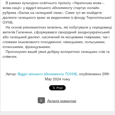
В рамках культурно-освітнього проєкту «Українська мова –
мова нації» у відділі міського абонементу стартує онлайн
рубрика «Балак на галицький смак». Саме тут ви знайдете
діалекти галицького краю за виданнями із фонду Тернопільської
ОУНБ.
На основі різноманітних мовлень, які побутували у середовищі
жителів Галичини, сформувався своєрідний західноукраїнський
або галицький діалект, насичений як місцевими говірками, так і
словами іншомовного
походження: німецькими, польськими,
іспанськими, французькими.
Пропонуємо вашій увазі добірку колоритних галицьких слів та
слівечок.
Автор:
Відділ міського абонементу ТОУНБ
, опубліковано
29th
May 2024
тому
0
Додати коментар