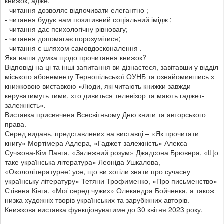
книжок, адже:
- читання дозволяє відпочивати елегантно ;
- читання будує нам позитивний соціальний імідж ;
- читання дає психологічну рівновагу;
- читання допомагає порозумітися;
- читання є шляхом самовдосконалення .
Яка ваша думка щодо прочитання книжок?
Відповіді на ці та інші запитання ви дізнаєтеся, завітавши у відділ
міського абонементу Тернопільської ОУНБ та ознайомившись з
книжковою виставкою «Люди, які читають книжки завжди
керуватимуть тими, хто дивиться телевізор та мають гаджет-
залежність».
Виставка присвячена Всесвітньому Дню книги та авторського
права.
Серед видань, представлених на виставці – «Як прочитати
книгу» Мортімера Адлера, «Гаджет-залежність» Алекса
Сучжона-Кім Панга, «Залежний розум» Джадсона Брювера, «Що
таке українська література» Леоніда Ушкалова,
«Окололітературне: усе, що ви хотіли знати про сучасну
українську літературу» Тетяни Трофименко, «Про письменство»
Стівена Кінга, «Мої серед чужих» Олекандра Бойченка, а також
низка художніх творів українських та зарубіжних авторів.
Книжкова виставка функціонуватиме до 30 квітня 2023 року.