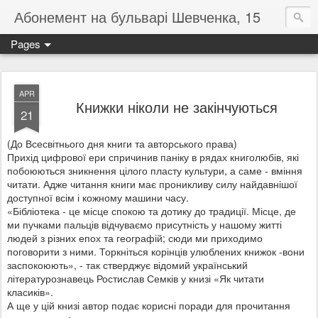
Абонемент на бульварі Шевченка, 15
Pages
APR
Книжки ніколи не закінчуються
21
(До Всесвітнього дня книги та авторського права)
Прихід цифрової ери спричинив паніку в рядах книголюбів, які
побоюються зникнення цілого пласту культури, а саме - вміння
читати. Адже читання книги має проникливу силу найдавнішої
доступної всім і кожному машини часу.
«Бібліотека - це місце спокою та дотику до традиції. Місце, де
ми пучками пальців відчуваємо присутність у нашому житті
людей з різних епох та географій; сюди ми приходимо
поговорити з ними. Торкніться корінців улюблених книжок -вони
заспокоюють», - так стверджує відомий український
літературознавець Ростислав Семків у книзі «Як читати
класиків».
А ще у цій книзі автор подає корисні поради для прочитання