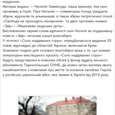
кордоном.
Авторка видань — Наталія Хаммоуда, наша краянка, яка нині
проживає в Італії. Пані Наталія — співавторка понад тридцяти
збірок, журналів та альманахів, а також збірки патріотичної поезії
«Свобода не приходить ненароком» та двох прозових книжок
«Звір» і «Мереживо людських доль».
Висловлюємо окремі слова вдячності пані Наталії за подаровану
повість «Звір» читачам нашої книгозбірні.
У літописі «Соло надірваних струн» передбачається видання 25
томів, відповідно до областей України, включаючи Крим.
Знаковою подією для головної книгозбірні краю є те, що книжки
літературно-мистецького проєкту «Соло надірваних струн»
будуть представлені в повному обсязі у фонді відділу міського
абонементу Тернопільської ОУНБ, де кожен читач матиме змогу
ознайомитися з новелами про життя та кохання загиблих Героїв
у російсько-українській війні, яка триває в Україні від 2014 року.