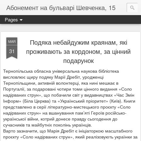
Абонемент на бульварі Шевченка, 15
Pages
Подяка небайдужим краянам, які
MAR
проживають за кордоном, за цінний
31
подарунок
Тернопільська обласна універсальна наукова бібліотека
висловлює щиру подяку Марії Дребіт, уродженці
Тернопільщини, активній волонтерці, яка нині мешкає в
Португалії, за подаровані чотири томи цінного видання «Соло
надірваних струн», що побачили світ у видавництвах «Час Змін
Інформ» (Біла Церква) та «Український пріоритет» (Київ). Книги
представлено в серії літературно-мистецького проєкту «Соло
надірваних струн» на вшанування пам’яті Героїв російсько-
української війни, котрий донесе правду сьогодення до
сучасників та майбутніх поколінь українців.
Варто зазначити, що Марія Дребіт є ініціаторкою масштабного
проєкту «Соло надірваних струн», який реалізовують українки за