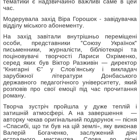
тематики є надзвичайно важливі саме в цей
час.
Модерувала захід Віра Горошок - завідувачка
відділу міського абонементу.
На захід завітали внутрішньо переміщені
особи, представники "Союзу Українок"
письменники, журналісти, бібліотекарі та
поціновувачі творчості Лариси Охріменко,
серед яких був Віктор Разживін — директор
“Книгарні Є” у Слов’янську і викладач
зарубіжної літератури Донбаського
державного педагогічного університету, який
розповів про свої емоції під час прочитання
роману.
Творча зустріч пройшла у дуже теплій і
затишній атмосфері. А на завершення
—
авторку чекав оригінальний подарунок — пісня
«Спасибі, що ти був на цій землі», яку виконав
Валерій Богаченко, заслужений діяч
естрадного мистецтва. Слова до пісні