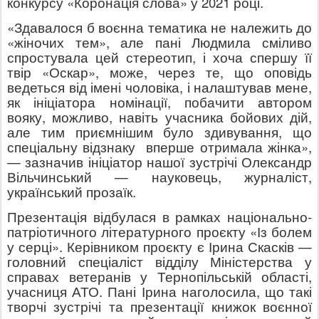
конкурсу «Коронація слова» у 2021 році.
«Здавалося б воєнна тематика не належить до
«жіночих тем», але пані Людмила сміливо
спростувала цей стереотип, і хоча спершу її
твір «Оскар», може, через те, що оповідь
ведеться від імені чоловіка, і налаштував мене,
як ініціатора номінації, побачити автором
вояку, можливо, навіть учасника бойових дій,
але тим приємнішим було здивування, що
спеціальну відзнаку
вперше отримала жінка»,
— зазначив ініціатор нашої зустрічі Олександр
Вільчинський — науковець, журналіст,
український прозаїк.
Презентація відбулася в рамках національно-
патріотичного літературного проєкту «Із болем
у серці». Керівником проєкту є Ірина Скасків —
головний спеціаліст відділу Міністерства у
справах ветеранів у Тернопільській області,
учасниця АТО. Пані Ірина наголосила, що такі
творчі зустрічі та презентації книжок воєнної