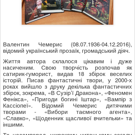
Валентин Чемерис (08.07.1936-04.12.2016),
відомий український прозаїк, громадський діяч.
Життя автора склалося цікавим і дуже
насиченим. Свою творчість розпочав як
сатирик-гуморист, видав 18 збірок веселих
історій. Писав фантастичні твори, у 2000-х
роках вийшло з друку декілька фантастичних
збірок, зокрема, «В Сузір’ї Дракона», «Феномен
Фенікса», «Пригоди богині Іштар», «Вампір з
Кассіопеї». Відомий Чемерис дитячими
творами - «Вибори таємного агента»,
«Славко», «Щоденник щасливої вчительки» та
іншими.
Та насамперед, широкому читацькому загалу