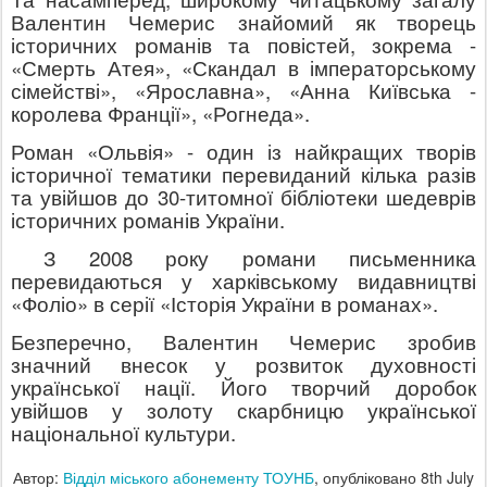
Валентин Чемерис знайомий як творець
історичних романів та повістей, зокрема -
«Смерть Атея», «Скандал в імператорському
сімействі», «Ярославна», «Анна Київська -
королева Франції», «Рогнеда».
Роман «Ольвія» - один із найкращих творів
історичної тематики перевиданий кілька разів
та увійшов до 30-титомної бібліотеки шедеврів
історичних романів України.
З 2008 року романи письменника
перевидаються у харківському видавництві
«Фоліо» в серії «Історія України в романах».
Безперечно, Валентин Чемерис зробив
значний внесок у розвиток духовності
української нації. Його творчий доробок
увійшов у золоту скарбницю української
національної культури.
Автор:
Відділ міського абонементу ТОУНБ
, опубліковано
8th July