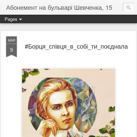
Абонемент на бульварі Шевченка, 15
Pages
MAR
#Борця_співця_в_собі_ти_поєднала
9