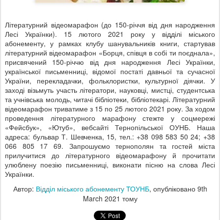
Літературний відеомарафон (до 150-річчя від дня народження
Лесі Українки). 15 лютого 2021 року у відділі міського
абонементу, у рамках клубу шанувальників книги, стартував
літературний відеомарафон «Борця, співця в собі ти поєднала»,
присвячений 150-річчю від дня народження Лесі Українки,
української письменниці, відомої постаті давньої та сучасної
України, перекладачки, фольклористки, культурної діячки. У
заході візьмуть участь літератори, науковці, мистці, студентська
та учнівська молодь, читачі бібліотеки, бібліотекарі. Літературний
відеомарафон триватиме з 15 по 25 лютого 2021 року. За ходом
проведення літературного марафону стежте у соцмережі
«Фейсбук», «Ютуб», вебсайті Тернопільської ОУНБ. Наша
адреса: бульвар Т. Шевченка, 15, тел.: +38 098 583 50 24; +38
066 805 17 69. Запрошуємо тернополян та гостей міста
прилучитися до літературного відеомарафону й прочитати
улюблену поезію письменниці, виконати пісню на слова Лесі
Українки.
Автор:
Відділ міського абонементу ТОУНБ
, опубліковано
9th
March 2021
тому