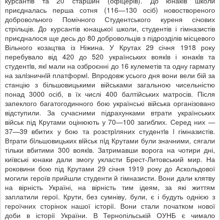
курсантів та 20 старшин (офіцерів). До юнаків школи
приєдналась перша сотня (116—130 осіб) новоствореного
добровольчого Помічного Студентського куреня січових
стрільців. До курсантів юнацької школи, студентів і гімназистів
приєдналося ще десь до 80 добровольців з підрозділів місцевого
Вільного козацтва із Ніжина. У Крутах 29 січня 1918 року
перебувало від 420 до 520 українських воякiв і юнакiв та
студентiв, якi мали на озброєнні до 16 кулеметів та одну гармату
на залiзничнiй платформi. Впродовж усього дня вони вели бій за
станцію з більшовицькими військами загальною чисельністю
понад 3000 осіб, в їх числі 400 балтійських матросів. Після
запеклого багатогодинного бою українські війська організовано
відступили. За сучасними підрахунками втрати українських
військ під Крутами оцінюють у 70—100 загиблих. Серед них —
37—39 вбитих у бою та розстрiляних студентiв i гімназистів.
Втрати бiльшовицьких вiйськ пiд Крутами були значними, сягали
тільки вбитими 300 воякiв. Затримавши ворога на чотири дні,
київські юнаки дали змогу укласти Брест-Литовський мир. На
роковини бою під Крутами 29 січня 1919 року до Аскольдової
могили героїв прийшли студенти й гімназисти. Вони дали клятву
на вірність Україні, на вірність тим ідеям, за які життям
заплатили герої. Крути, без сумніву, були, є і будуть однією з
героїчних сторінок нашої історії. Вони стали початком нової
доби в історії України. В Тернопільській ОУНБ є чимало