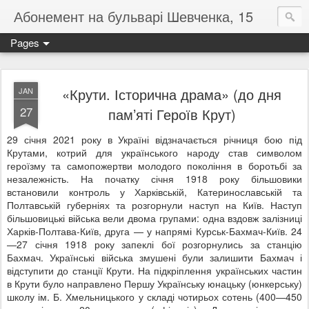
Абонемент на бульварі Шевченка, 15
Pages
«Крути. Історична драма» (до дня
JAN
27
пам’яті Героїв Крут)
29 січня 2021 року в Україні відзначається річниця бою під
Крутами, котрий для українського народу став символом
героїзму та самопожертви молодого покоління в боротьбі за
незалежність. На початку січня 1918 року більшовики
встановили контроль у Харківській, Катеринославській та
Полтавській губерніях та розгорнули наступ на Київ. Наступ
більшовицькі війська вели двома групами: одна вздовж залізниці
Харків-Полтава-Київ, друга — у напрямі Курськ-Бахмач-Київ. 24
—27 січня 1918 року запеклі бої розгорнулись за станцію
Бахмач. Українські війська змушені були залишити Бахмач і
відступити до станції Крути. На підкріплення українських частин
в Крути було направлено Першу Українську юнацьку (юнкерську)
школу ім. Б. Хмельницького у складі чотирьох сотень (400—450