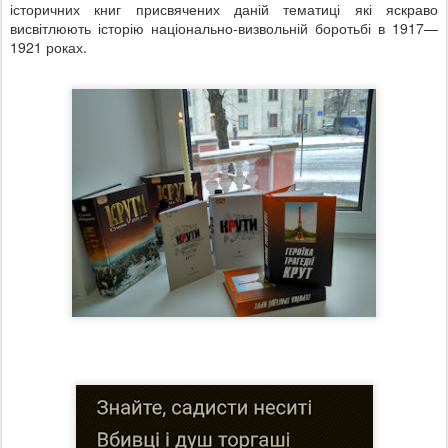
історичних книг присвячених даній тематиці які яскраво
висвітлюють історію національно-визвольній боротьбі в 1917—
1921 роках.