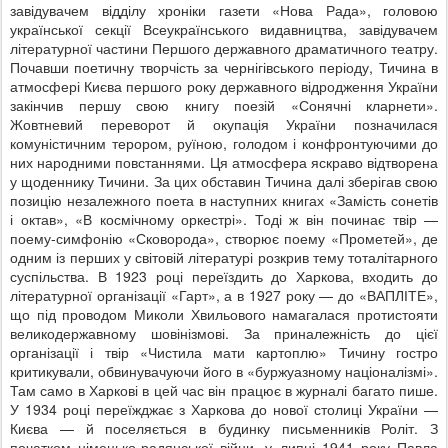
завідувачем відділу хроніки газети «Нова Рада», головою
української секції Всеукраїнського видавництва, завідувачем
літературної частини Першого державного драматичного театру.
Почавши поетичну творчість за чернігівського періоду, Тичина в
атмосфері Києва першого року державного відродження України
закінчив першу свою книгу поезій «Сонячні кларнети».
Жовтневий переворот й окупація України позначилася
комуністичним терором, руїною, голодом і конфронтуючими до
них народними повстаннями. Ця атмосфера яскраво відтворена
у щоденнику Тичини. За цих обставин Тичина далі зберігав свою
позицію незалежного поета в наступних книгах «Замість сонетів
і октав», «В космічному оркестрі». Тоді ж він починає твір —
поему-симфонію «Сковорода», створює поему «Прометей», де
одним із перших у світовій літературі розкрив тему тоталітарного
суспільства. В 1923 році переїздить до Харкова, входить до
літературної організації «Гарт», а в 1927 року — до «ВАПЛІТЕ»,
що під проводом Миколи Хвильового намагалася протистояти
великодержавному шовінізмові. За приналежність до цієї
організації і твір «Чистила мати картоплю» Тичину гостро
критикували, обвинувачуючи його в «буржуазному націоналізмі».
Там само в Харкові в цей час він працює в журналі багато пише.
У 1934 році переїжджає з Харкова до нової столиці України —
Києва — й поселяється в будинку письменників Роліт. З
початком німецько-радянської війни, у липні 1941 року Павла