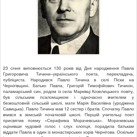
23 січня виповнюється 130 років від Дня народження Павла
Григоровича Тичини–українського поета, перекладача,
публіциста. Народився Павло Тичина в селі Піски на
Чернігівщині. Батько Павла, Григорій Тимофійович Тичинін,
паламарський син, родом із села Марківці Козелецького повіту,
був сільським псаломщиком і одночасно вчителем у
безкоштовній сільській школі, мати Марія Василівна (уроджена
Савицька). Павло Тичина мав 12 сестер і братів. Спочатку Павло
вчився в земській початковій школі. Першій учительці поет
присвятив поему «Серафима Морачевська». Морачевська
оцінивши чудовий голос і слух хлопця, порадила батькам
віддати Павла в один із монастирських хорів Чернігова. Оскільки