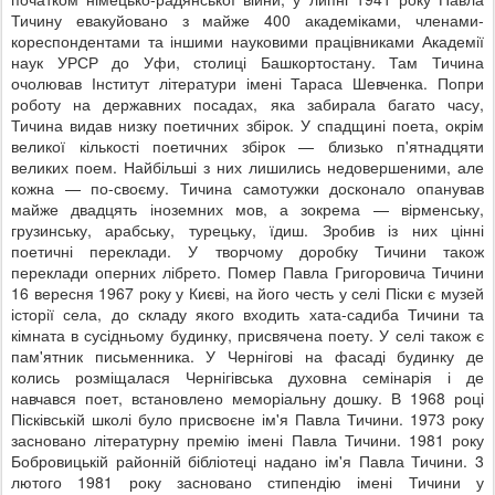
Тичину евакуйовано з майже 400 академіками, членами-
кореспондентами та іншими науковими працівниками Академії
наук УРСР до Уфи, столиці Башкортостану. Там Тичина
очолював Інститут літератури імені Тараса Шевченка. Попри
роботу на державних посадах, яка забирала багато часу,
Тичина видав низку поетичних збірок. У спадщині поета, окрім
великої кількості поетичних збірок — близько п'ятнадцяти
великих поем. Найбільші з них лишились недовершеними, але
кожна — по-своєму. Тичина самотужки досконало опанував
майже двадцять іноземних мов, а зокрема — вірменську,
грузинську, арабську, турецьку, їдиш. Зробив із них цінні
поетичні переклади. У творчому доробку Тичини також
переклади оперних лібрето. Помер Павла Григоровича Тичини
16 вересня 1967 року у Києві, на його честь у селі Піски є музей
історії села, до складу якого входить хата-садиба Тичини та
кімната в сусідньому будинку, присвячена поету. У селі також є
пам'ятник письменника. У Чернігові на фасаді будинку де
колись розміщалася Чернігівська духовна семінарія і де
навчався поет, встановлено меморіальну дошку. В 1968 році
Пісківській школі було присвоєне ім'я Павла Тичини. 1973 року
засновано літературну премію імені Павла Тичини. 1981 року
Бобровицькій районній бібліотеці надано ім'я Павла Тичини. 3
лютого 1981 року засновано стипендію імені Тичини у