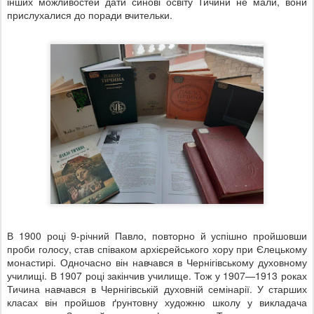
інших можливостей дати синові освіту Тичини не мали, вони
прислухалися до поради вчительки.
В 1900 році 9-річний Павло, повторно й успішно пройшовши
проби голосу, став співаком архієрейського хору при Єлецькому
монастирі. Одночасно він навчався в Чернігівському духовному
училищі. В 1907 році закінчив училище. Тож у 1907—1913 роках
Тичина навчався в Чернігівській духовній семінарії. У старших
класах він пройшов ґрунтовну художню школу у викладача