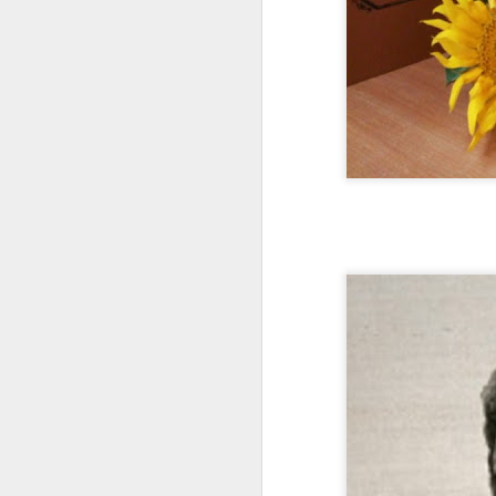
Десерт
«Шлях до вершин» Анд
Якщо ви мрієте досягти
якщо ви присвятите пе
формула «10 тисяч год
Приємна новина в тому
Психолог протягом 30 р
піаністів-віртуозів - 
вмінні сконцентрувати
Смачного читання