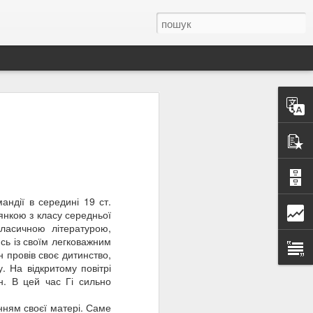
 Олена Теліга —
анізації українських
льної самоідентичності
ндії в середині 19 ст.
духовного вибору: «Та
янкою з класу середньої
тя Україні та її
класичною літературою,
сь із своїм легковажним
 чи страху. Вона писала
 провів своє дитинство,
еліги слово було не
 На відкритому повітрі
. В цей час Гі сильно
Спілку українських
у, вона відмовилася
нням своєї матері. Саме