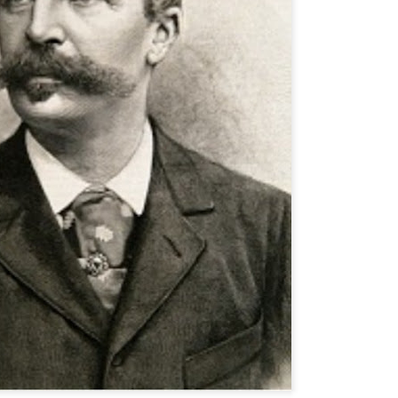
тор:
Відділ міського абонементу ТОУНБ
, опубліковано
3 weeks ago
т
0
Додати коментар