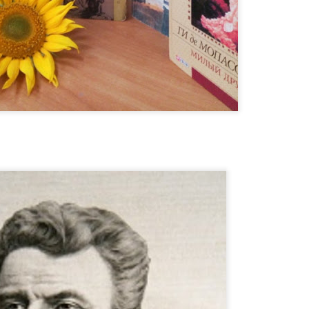
ерс Ерікссон.
 вершин професіоналізму, є дві новини - приємна й не надто. Почні
вній справі дуже багато часу, немає гарантії, що рухатиметеся впе
ин, щоб стати експертом» є неефективною, стверджує психолог Ан
, що шлях до вершини існує й дістатися туди може будь-хто.
оків вивчав історії видатних людей із різних сфер - олімпійських че
та дійшов висновку, що таємниця криється у здатності обрати правиль
ся на потрібних навичках.
!