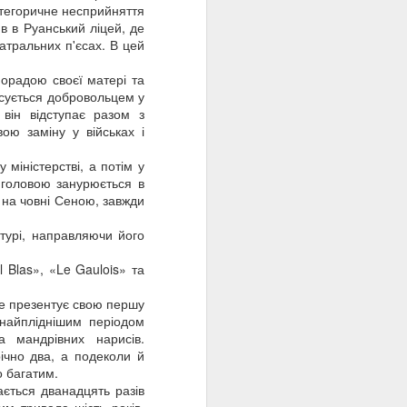
стратою на стіні
категоричне несприйняття
тріл Олена Теліга».
ив в Руанський ліцей, де
ків.
атральних п'єсах. В цей
була знищена
 «Душа на сторожі»,
порадою своєї матері та
исується добровольцем у
прочуд сучасно. Саме
 він відступає разом з
дамент. Її творчість і
ою заміну у військах і
нники, зберігаючи силу
іністерстві, а потім у
з головою занурюється в
 на човні Сеною, завжди
турі, направляючи його
l Blas», «Le Gaulois» та
де презентує свою першу
 найпліднішим періодом
а мандрівних нарисів.
ічно два, а подеколи й
ому
о багатим.
ається дванадцять разів