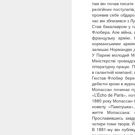
залишити місто. 9 лют
там він почав писати
камери київського ґест
релігійних постулаті
21 лютого 1942 року п
проявив себе обдаров
За життя Олена Теліга 
час він зблизився з Л
окупантами. Лише завдя
Став бакалавром у га
яка відкрила читачам с
Флобера. Але війна, 
Минуло 120 років від д
французьку армію. П
завдяки таким постатям
норманськими арміям
жертовність стали част
залишає Нормандію д
українського слова та 
У Парижі молодий Мо
Міністерстві громадс
літературну працю. П
в галантній компанії, 
Гюстав Флобер бере 
дебютні кроки в журна
Мопассан починає пуб
«L’Écho de Paris», по
1880 року Мопассан б
новелу «Пампушка», 
життя Мопассана: в
Прославившись завдя
Ав
чотири томи творів. Й
В 1881-му він публік