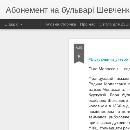
Абонемент на бульварі Шевченк
Classic
Головна сторінка
Про нас
Світло для душі
JUL
AUG
21
6
«Розстріляна зоря укра
#
Віртуальний_літера
120 років від дня нар
Є люди, які залишають
Гі де Мопассан — вид
українська поетеса, пу
націоналістів.
Французький письменн
Народившись далеко ві
Родина Мопассанів п
був усвідомленим і бе
Батько Мопассана, Г
собача мова — моя мов
буржуазії. Лора бул
культурі.
особливо Шекспіром. 
Її поезія — сильна, пр
чоловіком в 1860-му,
про честь, любов, жіно
поміж морем та поля
лише мистецтвом — во
займався риболовле
У роки Другої світової
прив'язався духовно д
письменників та редаг
У віці тринадцяти ро