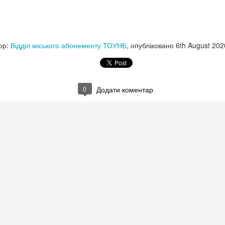
ор:
Відділ міського абонементу ТОУНБ
, опубліковано
6th August 202
0
Додати коментар
Лікар людських душ🖋️
одження Арчибальда Кроніна, шотландського письменника.
ться нам важко, після боротьби, стає по-справжньому дорогим».
тадель»
ронін (1896–1981) — славнозвісний шотландський письменник і лік
ів XX століття. Здобув світову славу завдяки глибоким психологічн