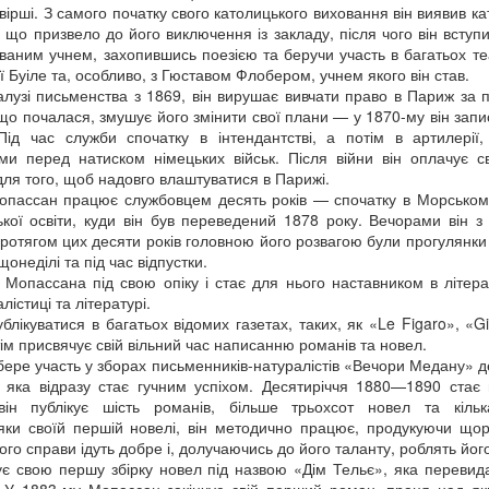
ого 1942 року її заарештували разом із чоловіком Михайлом. Перед 
 вірші. З самого початку свого католицького виховання він виявив 
апо вона залишила останній напис: «Тут сиділа і звідси йде на розс
в, що призвело до його виключення із закладу, після чого він вступ
одружжя Теліг було розстріляне в Бабиному Яру. Їй було лише 35 ро
аним учнем, захопившись поезією та беручи участь в багатьох те
не встигла видати жодної поетичної збірки. Більшість її рукописів 
уї Буіле та, особливо, з Гюставом Флобером, учнем якого він став.
ки збереженим копіям у 1946 році в еміграції побачила світ збірка
лузі письменства з 1869, він вирушає вивчати право в Париж за 
илу її поетичного слова.
що почалася, змушує його змінити свої плани — у 1870-му він зап
ня народження Олени Теліги, але її творчість і сьогодні звучить на
ід час служби спочатку в інтендантстві, а потім в артилерії,
, як Олена, сучасна українська література має міцний духовний фун
и перед натиском німецьких військ. Після війни він оплачує св
иною традиції, яку сьогодні продовжують сучасні українські письме
ля того, щоб надовго влаштуватися в Парижі.
національної пам’яті.
пассан працює службовцем десять років — спочатку в Морському м
ької освіти, куди він був переведений 1878 року. Вечорами він 
ротягом цих десяти років головною його розвагою були прогулянки
щонеділі та під час відпустки.
Мопассана під свою опіку і стає для нього наставником в літера
лістиці та літературі.
лікуватися в багатьох відомих газетах, таких, як «Le Figaro», «Gi
тім присвячує свій вільний час написанню романів та новел.
ере участь у зборах письменників-натуралістів «Вечори Медану» 
яка відразу стає гучним успіхом. Десятиріччя 1880—1890 стає
ін публікує шість романів, більше трьохсот новел та кільк
ки своїй першій новелі, він методично працює, продукуючи щор
тор:
Відділ міського абонементу ТОУНБ
, опубліковано
3 weeks ago
т
ого справи ідуть добре і, долучаючись до його таланту, роблять йог
ує свою першу збірку новел під назвою «Дім Тельє», яка перевид