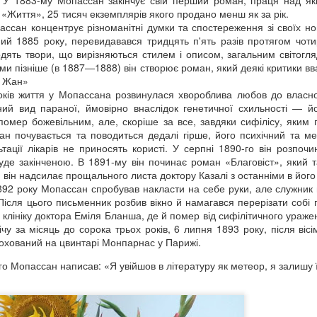
. У 1883-му Мопассан закінчує свій перший роман, праця над яки
 «Життя», 25 тисяч екземплярів якого продано менш як за рік.
ссан концентрує різноманітні думки та спостереження зі своїх н
0
Додати коментар
й 1885 року, перевидавався тридцять п'ять разів протягом чотир
дять твори, що вирізняються стилем і описом, загальним світогл
и пізніше (в 1887—1888) він створює роман, який деякі критики 
а Жан»
оків життя у Мопассана розвинулася хвороблива любов до власної
ний вид параної, ймовірно внаслідок генетичної схильності — й
помер божевільним, але, скоріше за все, завдяки сифілісу, яким
ан почувається та поводиться дедалі гірше, його психічний та м
ьтації лікарів не приносять користі. У серпні 1890-го він розпо
уде закінченою. В 1891-му він починає роман «Благовіст», який 
я він надсилає прощального листа доктору Казалі з останніми в його
1892 року Мопассан спробував накласти на себе руки, але служник 
. Після цього письменник розбив вікно й намагався перерізати собі
 клініку доктора Еміля Бланша, де й помер від сифілітичного ураж
чу за місяць до сорока трьох років, 6 липня 1893 року, після віс
охований на цвинтарі Монпарнас у Парижі.
ого Мопассан написав: «Я увійшов в літературу як метеор, я залишу ї
 МЕНЮ НА ВИХІДНІ ДНІ ВІД ПРОЧИТАЙ.КНИГ