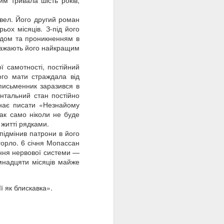
м тривала шість років,
овел. Його другий роман
ьох місяців. З-під його
ядом та проникненням в
вважають його найкращим
 самотності, постійний
ого мати страждала від
 письменник заразився в
ентальний стан постійно
чинає писати «Незнайому
так само ніколи не буде
 житті рядками.
підмінив патрони в його
 горло. 6 січня Мопассан
ення нервової системи —
імнадцяти місяців майже
ї як блискавка».
ОЗБІРНЯ 🍟