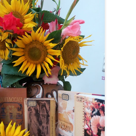
🍨
НА ВИХІДНІ ДНІ ВІД ПРОЧИТАЙ.КНИГОЗБІРНЯ
пан Процюк.
ман про Григора Тютюнника - дещо несподівана спроба заглянути у
авторів в історії української літератури другої половини ХХ століття.
о світлий у своїй людиноцентринчності й людяності - власне, найва
исьменників, що увійшли в літературу в роки "великої відлиги" і для 
у" виявлялися смертельно несприятливими як для творчості, так і дл
глас .
і випадково поставили Мішу і Раєн у пару для листування. Їх розділя
ні думки і захоплення. Тільки одне з одним вони могли бути по-спр
ли їх на плаву в найтяжчі моменти дорослішання. Довгі сім років у
шукати одне одного в соцмережах, жодних телефонних дзвінків, жо
 вирішив порушити домовленість і побачити Раєн... Це була ненави
ть не здогадувалася, що перед нею Міша, її Міша. Дівчина не розум
о, чому він зник з її життя. Однак вона готова на все, аби повернути