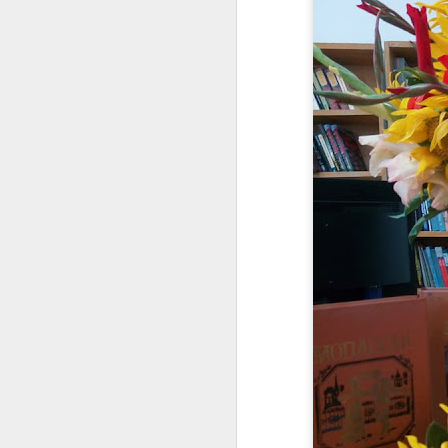
21
КНИЖКОВЕ МЕНЮ 
Перша страва
«Місяцю, місяцю» Сте
"Місяцю, місяцю" - ро
одного з найцікавіших 
але водночас піднесен
орієнтирах покоління п
розвиненого соціалізм
Друга страва
«Панк 57» Пенелопа Ду
У п’ятому класі вчител
але об’єднували спіль
щирими. Ці листи трима
лише три правила: не 
Проте одного дня Міша
погляду! Але Раєн наві
отримує листів від ньог