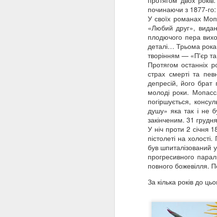
протягом двох років
починаючи з 1877-го:
У своїх романах Мопа
«Любий друг», видани
плодючого пера вихо
деталі… Трьома рокам
творінням — «П'єр т
Протягом останніх р
страх смерті та пев
депресій, його брат 
молоді роки. Мопасс
погіршується, консул
душу» яка так і не б
закінченим. 31 грудн
У ніч проти 2 січня 
пістолеті на холості
був шпиталізований у
прогресивного паралі
повного божевілля. П
За кілька років до ць
🍕🍔КНИЖКОВЕ
JUL