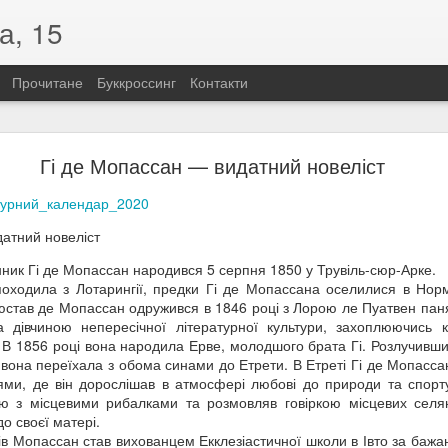
а, 15
Прочитане
Буккроссинг
Контакти
«Розстріляна зоря української поезії»
Гі де Мопассан — видатний новеліст
їнської поезії»
турний_календар_2020
одження Олени Теліги (1906–1942)
 по собі не лише вірші, а й приклад незламності. Саме такою була
атний новеліст
бліцистка, літературна критикиня, громадська діячка та членкиня Орг
ик Гі де Мопассан народився 5 серпня 1850 у Трувіль-сюр-Арке.
д України, вона свідомо обрала бути українкою. Її шлях до націона
оходила з Лотарингії, предки Гі де Мопассана оселилися в Норма
зкомпромісним. Саме тоді прозвучали слова, які стали символом її 
юстав де Мопассан одружився в 1846 році з Лорою ле Пуатвен пан
а!» Відтоді Олена говорила лише українською, присвятивши своє жит
а дівчиною непересічної літературної культури, захоплюючись 
В 1856 році вона народила Ерве, молодшого брата Гі. Розлучивши
истрасна й сповнена внутрішньої свободи. У ній немає місця покорі
 вона переїхала з обома синами до Етрети. В Етреті Гі де Мопассан
чу гідність, боротьбу та відповідальність перед Батьківщиною. Для Т
ми, де він дорослішав в атмосфері любові до природи та спорту.
но стало зброєю.
ю з місцевими рибалками та розмовляв говіркою місцевих селян
 війни Олена Теліга повернулася до окупованого Києва, де очолила 
о своєї матері.
увала літературний додаток «Літаври». Попри смертельну небезпек
ків Мопассан став вихованцем Екклезіастичної школи в Івто за бажа