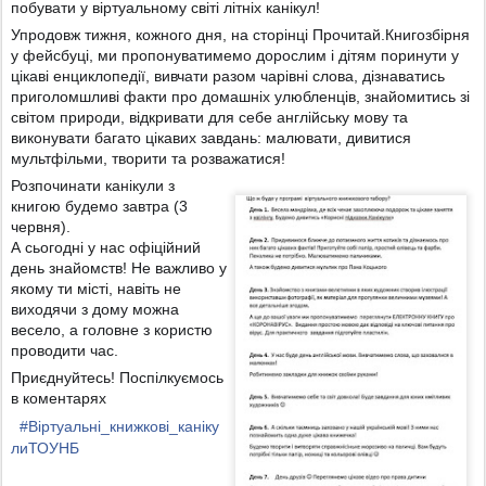
побувати у віртуальному світі літніх канікул!
Упродовж тижня, кожного дня, на сторінці Прочитай.Книгозбірня
у фейсбуці, ми пропонуватимемо дорослим і дітям поринути у
цікаві енциклопедії, вивчати разом чарівні слова, дізнаватись
приголомшливі факти про домашніх улюбленців, знайомитись зі
світом природи, відкривати для себе англійську мову та
виконувати багато цікавих завдань: малювати, дивитися
мультфільми, творити та розважатися!
Розпочинати канікули з
книгою будемо завтра (3
червня).
А сьогодні у нас офіційний
день знайомств! Не важливо у
якому ти місті, навіть не
виходячи з дому можна
весело, а головне з користю
проводити час.
Приєднуйтесь! Поспілкуємось
в коментарях
#
Віртуальні_книжкові_каніку
лиТОУНБ