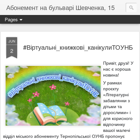
Абонемент на бульварі Шевченка, 15
Pages
JUN
#Віртуальні_книжкові_канікулиТОУНБ
2
Привіт, друзі! У
нас є хороша
новина!
У рамках
проєкту
«Літературні
забавлянки з
дітьми та
дорослими» і
для корисного
відпочинку
вашої малечі
відділ міського абонементу Тернопільської ОУНБ пропонує