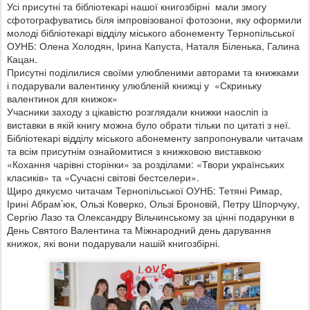
Усі присутні та бібліотекарі нашої книгозбірні мали змогу
сфотографуватись біля імпровізованої фотозони, яку оформили
молоді бібліотекарі відділу міського абонементу Тернопільської
ОУНБ: Олена Холодян, Ірина Капуста, Наталя Біленька, Галина
Кацан.
Присутні поділилися своїми улюбленими авторами та книжками
і подарували валентинку улюбленій книжці у «Скриньку
валентинок для книжок»
Учасники заходу з цікавістю розглядали книжки наосліп із
виставки в якій книгу можна було обрати тільки по цитаті з неї.
Бібліотекарі відділу міського абонементу запропонували читачам
та всім присутнім ознайомитися з книжковою виставкою
«Кохання чарівні сторінки» за розділами: «Твори українських
класиків» та «Сучасні світові бестселери».
Щиро дякуємо читачам Тернопільської ОУНБ: Тетяні Римар,
Ірині Абрам’юк, Ользі Коверко, Ользі Броновій, Петру Шпорчуку,
Сергію Лазо та Олександру Вільчинському за цінні подарунки в
День Святого Валентина та Міжнародний день дарування
книжок, які вони подарували нашій книгозбірні.