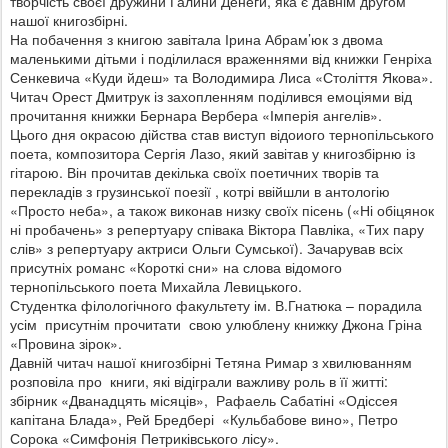
творчість своєї дружини Галини Денеги, яка є давнім другом
нашої книгозбірні.
На побачення з книгою завітала Ірина Абрам’юк з двома
маленькими дітьми і поділилася враженнями від книжки Генріха
Сенкевича «Куди йдеш» та Володимира Лиса «Століття Якова».
Читач Орест Дмитрук із захопленням поділився емоціями від
прочитання книжки Бернара Вербера «Імперія ангелів».
Цього дня окрасою дійства став виступ відоиого тернопільського
поета, композитора Сергія Лазо, який завітав у книгозбірню із
гітарою. Він прочитав декілька своїх поетичних творів та
перекладів з грузинської поезії , котрі ввійшли в антологію
«Просто неба», а також виконав низку своїх пісень («Ні обіцянок
ні пробачень» з репертуару співака Віктора Павліка, «Тих пару
слів» з репертуару актриси Ольги Сумської). Зачарував всіх
присутніх романс «Короткі сни» на слова відомого
тернопільського поета Михайла Левицького.
Студентка філологічного факультету ім. В.Гнатюка – порадила
усім присутнім прочитати свою улюблену книжку Джона Гріна
«Провина зірок».
Давній читач нашої книгозбірні Тетяна Римар з хвилюванням
розповіла про книги, які відіграли важливу роль в її житті:
збірник «Дванадцять місяців», Рафаель Сабатіні «Одіссея
капітана Блада», Рей Бредбері «Кульбабове вино», Петро
Сорока «Симфонія Петриківського лісу».