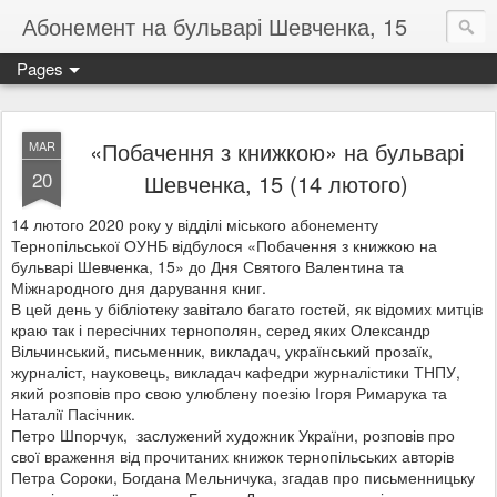
Абонемент на бульварі Шевченка, 15
Pages
«Побачення з книжкою» на бульварі
MAR
20
Шевченка, 15 (14 лютого)
14 лютого 2020 року у відділі міського абонементу
Тернопільської ОУНБ відбулося «Побачення з книжкою на
бульварі Шевченка, 15» до Дня Святого Валентина та
Міжнародного дня дарування книг.
В цей день у бібліотеку завітало багато гостей, як відомих митців
краю так і пересічних тернополян, серед яких Олександр
Вільчинський, письменник, викладач, український прозаїк,
журналіст, науковець, викладач кафедри журналістики ТНПУ,
який розповів про свою улюблену поезію Ігоря Римарука та
Наталії Пасічник.
Петро Шпорчук, заслужений художник України, розповів про
свої враження від прочитаних книжок тернопільських авторів
Петра Сороки, Богдана Мельничука, згадав про письменницьку