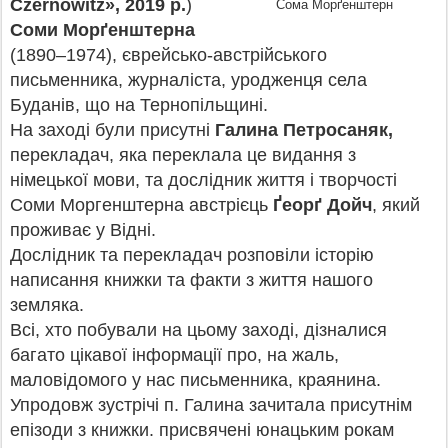
Czernowitz», 2019 р.
)
Сома Морґенштерн
Соми Морґенштерна
(1890–1974), єврейсько-австрійського
письменника, журналіста, уродженця села
Буданів, що на Тернопільщині.
На заході були присутні
Галина Петросаняк,
перекладач, яка переклала це видання з
німецької мови, та дослідник життя і творчості
Соми Моргенштерна австрієць
Ґеорґ Дойч
, який
проживає у Відні.
Дослідник та перекладач розповіли історію
написання книжки та факти з життя нашого
земляка.
Всі, хто побували на цьому заході, дізналися
багато цікавої інформації про, на жаль,
маловідомого у нас письменника, краянина.
Упродовж зустрічі п. Галина зачитала присутнім
епізоди з книжки. присвячені юнацьким рокам