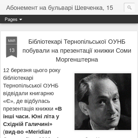
Абонемент на бульварі Шевченка, 15
Pages
Бібліотекарі Тернопільської ОУНБ
MAR
побували на презентації книжки Соми
13
Моргенштерна
12 березня цього року
бібліотекарі
Тернопільської ОУНБ
відвідали книгарню
«Є», де відбулась
презентація книжки
«В
інші часи. Юні літа у
Східній Галичині»
(
вид-во «Meridian