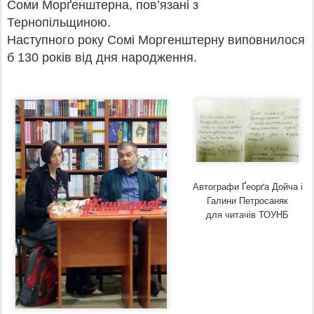
Соми Морґенштерна, пов’язані з
Тернопільщиною.
Наступного року Сомі Моргенштерну виповнилося
б 130 років від дня народження.
Автографи Ґеорґа Дойча і
Галини Петросаняк
для читачів ТОУНБ