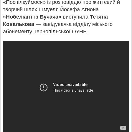
«Поспілкуймося» із розповіддю про життєвий й
творчий шлях Шмуеля Йосефа Агнона
«Нобеліант із Бучача»
виступила
Тетяна
Ковалькова
— завідувачка відділу міського
абонементу Тернопільської ОУНБ.