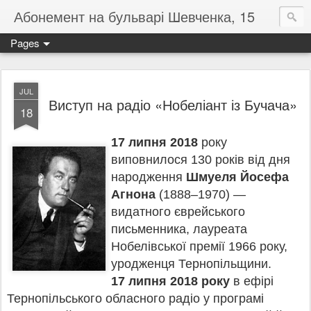
Абонемент на бульварі Шевченка, 15
Pages
JUL
Виступ на радіо «Нобеліант із Бучача»
18
17 липня 2018
року
виповнилося 130 років від дня
народження
Шмуеля Йосефа
Агнона
(1888–
1970) —
видатного єврейського
письменника, лауреата
Нобелівської премії 1966 року,
уродженця Тернопільщини.
17 липня 2018 року
в ефірі
Тернопільського обласного радіо у програмі