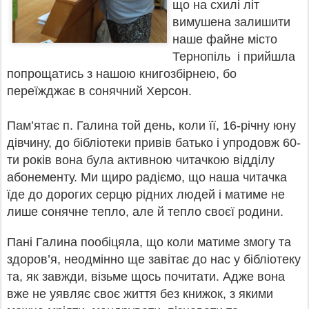
що на схилі літ
вимушена залишити
наше файне місто
Тернопіль і прийшла
попрощатись з нашою книгозбірнею, бо
переїжджає в сонячний Херсон.
Пам’ятає п. Галина той день, коли її, 16-річну юну
дівчину, до бібліотеки привів батько і упродовж 60-
ти років вона була активною читачкою відділу
абонементу. Ми щиро радіємо, що наша читачка
їде до дорогих серцю рідних людей і матиме не
лише сонячне тепло, але й тепло своєї родини.
Пані Галина пообіцяла, що коли матиме змогу та
здоров’я, неодмінно ще завітає до нас у бібліотеку
та, як завжди, візьме щось почитати. Адже вона
вже не уявляє своє життя без книжок, з якими