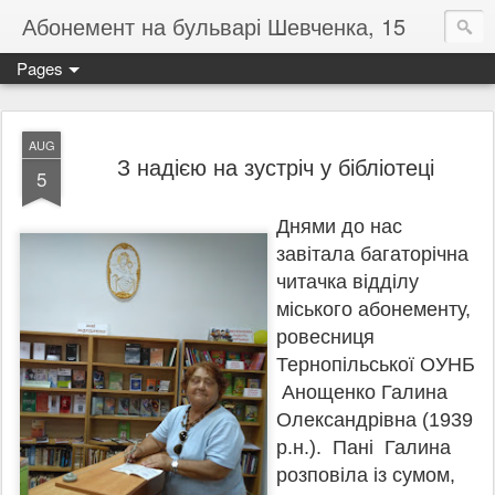
Абонемент на бульварі Шевченка, 15
Pages
AUG
З надією на зустріч у бібліотеці
5
Днями до нас
завітала багаторічна
читачка відділу
міського абонементу,
ровесниця
Тернопільської ОУНБ
Анощенко Галина
Олександрівна (1939
р.н.). Пані Галина
розповіла із сумом,