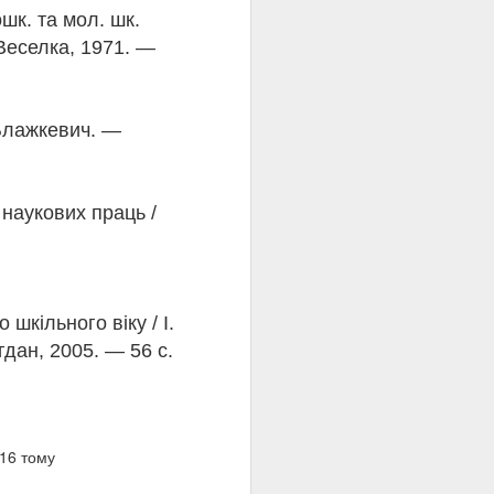
ошк. та мол. шк.
 Веселка, 1971. —
. Блажкевич. —
 наукових праць /
шкільного віку / І.
дан, 2005. — 56 с.
016
тому