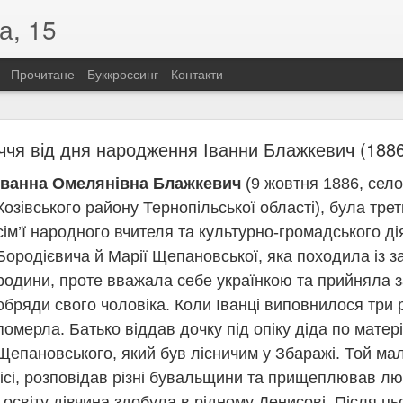
а, 15
Прочитане
Буккроссинг
Контакти
«Розстріляна зоря української поезії»
іччя від дня народження Іванни Блажкевич (188
їнської поезії»
Іванна Омелянівна Блажкевич
(9 жовтня 1886, село
одження Олени Теліги (1906–1942)
 по собі не лише вірші, а й приклад незламності. Саме такою була
Козівського району Тернопільської області), була тр
бліцистка, літературна критикиня, громадська діячка та членкиня Орг
сім’ї народного вчителя та культурно-громадського д
Бородієвича й Марії Щепановської, яка походила із з
д України, вона свідомо обрала бути українкою. Її шлях до націона
зкомпромісним. Саме тоді прозвучали слова, які стали символом її 
родини, проте вважала себе українкою та прийняла за
а!» Відтоді Олена говорила лише українською, присвятивши своє жит
обряди свого чоловіка. Коли Іванці виповнилося три 
истрасна й сповнена внутрішньої свободи. У ній немає місця покорі
померла. Батько віддав дочку під опіку діда по мате
чу гідність, боротьбу та відповідальність перед Батьківщиною. Для Т
Щепановського, який був лісничим у Збаражі. Той ма
но стало зброєю.
 війни Олена Теліга повернулася до окупованого Києва, де очолила 
лісі, розповідав різні бувальщини та прищеплював л
увала літературний додаток «Літаври». Попри смертельну небезпек
освіту дівчина здобула в рідному Денисові. Після ць