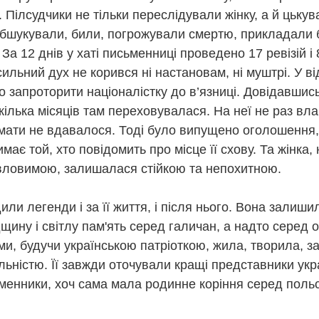
 Пілсудчики не тільки переслідували жінку, а й цьку
0
Додати коментар
бшукували, били, погрожували смертю, прикладали б
 За 12 днів у хаті письменниці проведено 17 ревізій і 8
ильний дух не корився ні настановам, ні муштрі. У в
 запроторити націоналістку до в’язниці. Довідавшись
 МЕНЮ НА ВИХІДНІ ДНІ ВІД ПРОЧИТАЙ.КНИГ
 кілька місяців там переховувалася. На неї не раз в
🍨
ймати не вдавалося. Тоді було випущено оголошення,
має той, хто повідомить про місце її схову. Та жінка,
НА ВИХІДНІ ДНІ ВІД ПРОЧИТАЙ.КНИГОЗБІРНЯ
евловимою, залишалася стійкою та непохитною.
пан Процюк.
или легенди і за її життя, і після нього. Вона залишил
ман про Григора Тютюнника - дещо несподівана спроба заглянути у
щину і світлу пам'ять серед галичан, а надто серед 
авторів в історії української літератури другої половини ХХ століття.
ими, будучи українською патріоткою, жила, творила, 
о світлий у своїй людиноцентринчності й людяності - власне, найва
исьменників, що увійшли в літературу в роки "великої відлиги" і для 
ьністю. Її завжди оточували кращі представники укр
у" виявлялися смертельно несприятливими як для творчості, так і дл
сьменники, хоч сама мала родинне коріння серед поль
глас .