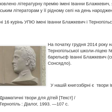
новлено літературну премію імені Іванни Блажкевич,
ським літераторам у її рідному селі на день народже
ані 16 курінь УПЮ імені Іванни Блажкевич і Тернопіль
На початку грудня 2014 року на
Тернопільської школи-ліцею №
барельєф Іванні Блажкевич (с
Сонсядло).
У нашій книгозбірні є твори 
тор:
Відділ міського абонементу ТОУНБ
, опубліковано
3 weeks ago
т
Драматичні твори для дітей [Текст] /
Тернопіль : Діалог, 1993. —107 с.