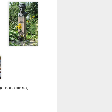
ли десятки кілометрів,
авжньому відвертими та
 їхньої дружби було
дних фотографій.
сть із першого
іє, чому більше не
 друга!
мо з другої. Навіть
ред. Популярна
дерс Ерікссон.
мпіонів, гросмейстерів,
ну модель навчання і
де вона жила,