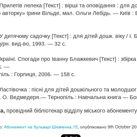
0
Додати коментар
Прилетів лелека [Текст] : вірші та оповідання : для д
о авторку» Ірини Вільде, мал. Ольги Лебідь. — Київ :
У дитячому садочку [Текст] : для дітей дошк. віку / І
урн. вид-во, 1993. — 32 с.
країні. Спогади про Іванну Блажкевич [Текст] : збірка
к. —
іль : Горлиця, 2006. — 158 с.
Ластівочка : пісні для дітей дошкільного та молодшого 
. О. Ведмедеря.— Тернопіль : Навчальна книга — Бог
а,
провідний бібліотекар відділу міського абонементу
Лікар людських душ🖋️
р:
Абонемент на бульварі Шевченка,15
, опубліковано
9th October 2