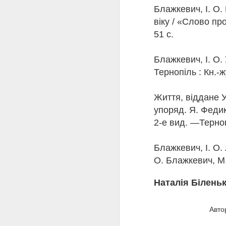
Блажкевич, І. О. 
віку / «Слово пр
51 с.
Блажкевич, І. О. 
Тернопіль : Кн.-ж
Життя, віддане У
упоряд. Я. Феди
2-е вид. —Терноп
Блажкевич, І. О. 
О. Блажкевич, М
Наталія Біленьк
JUL
Авто
21