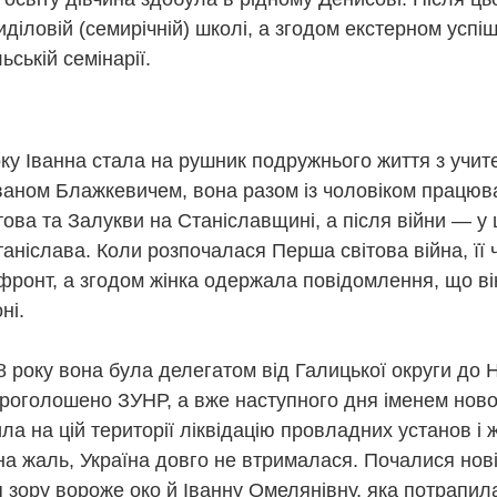
ого 1942 року її заарештували разом із чоловіком Михайлом. Перед 
иділовій (семирічній) школі, а згодом екстерном успі
апо вона залишила останній напис: «Тут сиділа і звідси йде на розс
одружжя Теліг було розстріляне в Бабиному Яру. Їй було лише 35 ро
ьській семінарії.
не встигла видати жодної поетичної збірки. Більшість її рукописів 
ки збереженим копіям у 1946 році в еміграції побачила світ збірка
илу її поетичного слова.
ня народження Олени Теліги, але її творчість і сьогодні звучить на
, як Олена, сучасна українська література має міцний духовний фун
ку Іванна стала на рушник подружнього життя з учите
иною традиції, яку сьогодні продовжують сучасні українські письме
Іваном Блажкевичем, вона разом із чоловіком працюв
національної пам’яті.
ова та Залукви на Станіславщині, а після війни — у 
ніслава. Коли розпочалася Перша світова війна, її 
фронт, а згодом жінка одержала повідомлення, що ві
ні.
 року вона була делегатом від Галицької округи до 
 проголошено ЗУНР, а вже наступного дня іменем нов
ла на цій території ліквідацію провладних установ і
тор:
Відділ міського абонементу ТОУНБ
, опубліковано
3 weeks ago
т
 на жаль, Україна довго не втрималася. Почалися нові
 зору вороже око й Іванну Омелянівну, яка потрапил