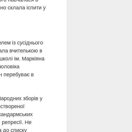
стратою на стіні
шно склала іспити у
тріл Олена Теліга».
ків.
була знищена
 «Душа на сторожі»,
прочуд сучасно. Саме
дамент. Її творчість і
лем із сусіднього
нники, зберігаючи силу
ала вчителькою в
школі ім. Маркіяна
чоловіка
н перебуває в
Народних зборів у
оствореної
 жандармських
ому
 репресії. Не
а до списку