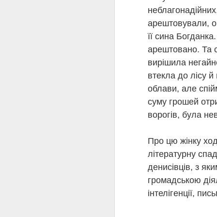
неблагонадійних.
арештовували, о
її сина Богданка.
арештовано. Та с
вирішила негайно
🍕🍔КНИЖКОВЕ
JUL
втекла до лісу й
21
облави, але спі
суму грошей отри
КНИЖКОВЕ МЕНЮ 
ворогів, була н
Перша страва
«Місяцю, місяцю» Сте
Про цю жінку ход
"Місяцю, місяцю" - ро
літературну спад
одного з найцікавіших 
денисівців, з як
але водночас піднесен
орієнтирах покоління п
громадською діял
розвиненого соціалізм
інтелігенції, пи
Друга страва
«Панк 57» Пенелопа Ду