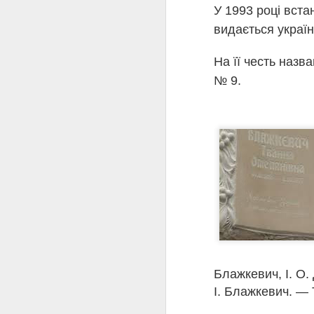
У 1993 році вста
видається україн
На її честь назв
№ 9.
Ав
Блажкевич, І. О. 
І. Блажкевич. — 