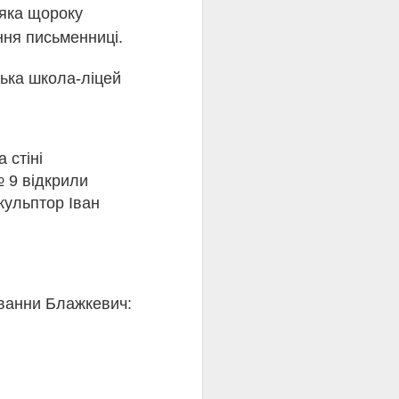
 яка щороку
ння письменниці.
ська школа-ліцей
 стіні
 9 відкрили
кульптор Іван
Іванни Блажкевич:
ому