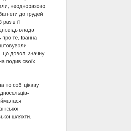
вали, неодноразово
агнети до грудей
 разів її
ідповідь влада
 про те, Іванна
ОЗБІРНЯ 🍟
лаштовували
 що доволі значну
 на подив своїх
а по собі цікаву
 творчу лабораторію
односельців-
 Твір емоційно важкий,
займалася
жливіших ціннісних
кого реалії "доби
аїнської
я життя.
ської шляхти.