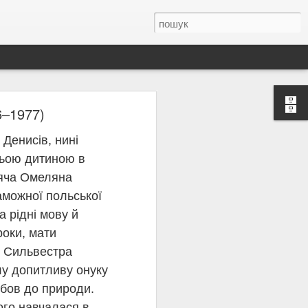
6–1977)
 Денисів, нині
 Олена Теліга —
етьою дитиною в
анізації українських
іяча Омеляна
аможної польської
льної самоідентичності
духовного вибору: «Та
 рідні мову й
тя Україні та її
роки, мати
 чи страху. Вона писала
рі Сильвестра
еліги слово було не
лу допитливу онуку
Спілку українських
юбов до природи.
у, вона відмовилася
ого навчалася в