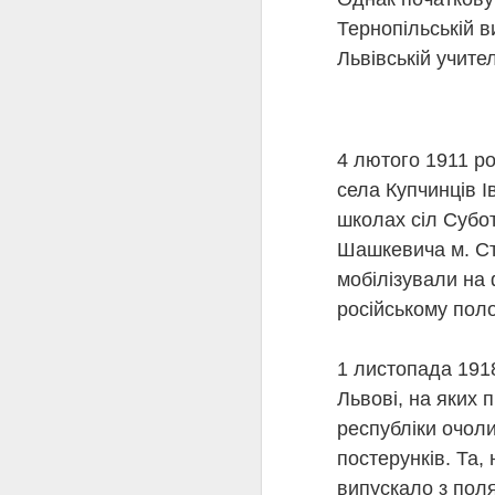
залишити місто. 9 лют
Тернопільській в
камери київського ґест
21 лютого 1942 року п
Львівській учител
За життя Олена Теліга 
окупантами. Лише завдя
яка відкрила читачам с
Минуло 120 років від д
завдяки таким постатям
4 лютого 1911 ро
жертовність стали част
села Купчинців 
українського слова та 
школах сіл Субот
Шашкевича м. Ста
мобілізували на 
російському поло
1 листопада 1918
Львові, на яких
республіки очоли
Ав
постерунків. Та,
випускало з поля