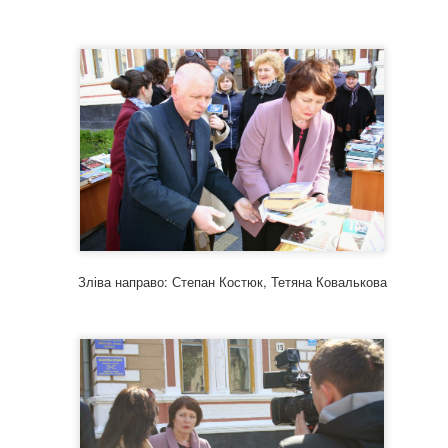
а не осяяний яскравим сонячним промінням, позбавлений відчуття р
ть сутінкові тони та відчуття трагедійності буття людини. Це усвідо
их перешкодою для виявлення доброти, милосердя та співчуття. Пис
 силу та стійкість, у готовність і право відстоювати свою гідність. Ві
в’язки, гине кохання, втрачаються ілюзії, сподівання на щастя, спів
орально-етична тема, яка так сильно звучить у творах Kроніна, по
ивості й антигуманних порядків.
гічна повість про егоїзм і жорстоку погорду. Kронін звернувся до те
адже егоїзм і власницька психологія нероздільні, вони — джерело ст
агедію.
бу за свої права шахтарів Південного Уельсу Kронін розповів у рома
го драматичні.
Зліва направо: Степан Костюк, Тетяна Ковалькова
дзвичайно глибокий психологічний роман, у якому йдеться про боя
 любові» переплітаються три різні історії любові із різних етапів жи
росторі, відчуваючи пульсуючу енергію переплетених доль. «Три люб
й сюжет, але й через важливі філософські питання, що висвітлює 