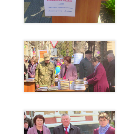
0
Додати коментар
Лікар людських душ🖋️