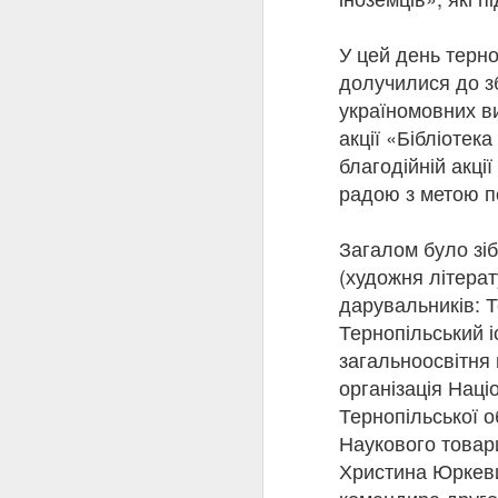
залишити місто. 9 лют
камери київського ґест
У цей день терно
21 лютого 1942 року п
За життя Олена Теліга 
долучилися до зб
окупантами. Лише завдя
україномовних ви
яка відкрила читачам с
акції «Бібліотека
Минуло 120 років від д
завдяки таким постатям
благодійній акці
жертовність стали част
радою з метою по
українського слова та 
Загалом було зіб
(художня літерат
дарувальників: Т
Тернопільський і
загальноосвітня
організація Наці
Тернопільської о
Наукового товар
Ав
Христина Юркеви