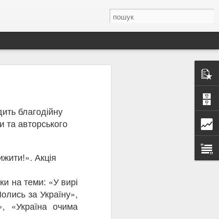
дить благодійну
 Олена Теліга —
анізації українських
и та авторського
льної самоідентичності
духовного вибору: «Та
ижити!». Акція
тя Україні та її
 чи страху. Вона писала
ки на теми: «У вирі
еліги слово було не
Молись за Україну»,
і», «Україна очима
Спілку українських
у, вона відмовилася