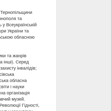
стратою на стіні
тріл Олена Теліга».
ї Тернопільщини
ків.
була знищена
рнополя та
 «Душа на сторожі»,
ь у Всеукраїнській
ури України та
прочуд сучасно. Саме
дамент. Її творчість і
льською обласною
нники, зберігаючи силу
ики та жанрів
а інші). Серед
ахисту інвалідів;
сівська
ська обласна
віти і науки
на організація
авчий музей.
ому
еволюції Гідності,