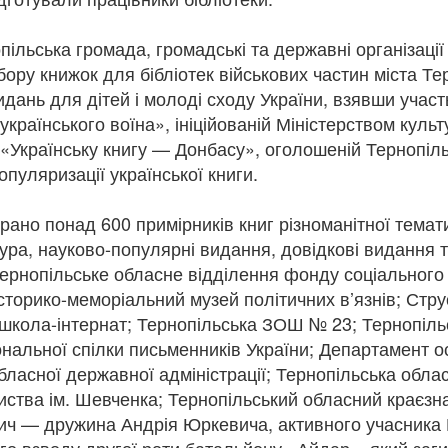
ого 1942 року її заарештували разом із чоловіком Михайлом. Перед 
апо вона залишила останній напис: «Тут сиділа і звідси йде на розс
пільська громада, громадські та державні організаці
одружжя Теліг було розстріляне в Бабиному Яру. Їй було лише 35 ро
не встигла видати жодної поетичної збірки. Більшість її рукописів 
ору книжок для бібліотек військових частин міста Те
ки збереженим копіям у 1946 році в еміграції побачила світ збірка
дань для дітей і молоді сходу України, взявши участ
илу її поетичного слова.
 українського воїна», ініційованій Міністерством культ
ня народження Олени Теліги, але її творчість і сьогодні звучить на
, як Олена, сучасна українська література має міцний духовний фун
ї «Українську книгу — Донбасу», оголошеній Тернопі
иною традиції, яку сьогодні продовжують сучасні українські письме
пуляризації української книги.
національної пам’яті.
рано понад 600 примірників книг різноманітної темат
ура, науково-популярні видання, довідкові видання т
ернопільське обласне відділення фонду соціального з
сторико-меморіальний музей політичних в’язнів; Стру
 школа-інтернат; Тернопільська ЗОШ № 23; Тернопіль
ональної спілки письменників України; Департамент ос
бласної державної адміністрації; Тернопільська облас
иства ім. Шевченка; Тернопільський обласний краєзн
тор:
Відділ міського абонементу ТОУНБ
, опубліковано
3 weeks ago
т
ч — дружина Андрія Юркевича, активного учасника Р