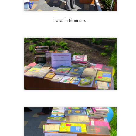
Наталія Білянська
тор:
Відділ міського абонементу ТОУНБ
, опубліковано
3 weeks ago
т